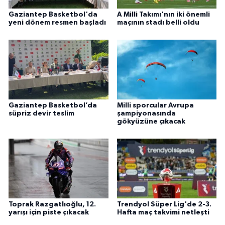
Gaziantep Basketbol'da
A Milli Takımı'nın iki önemli
yeni dönem resmen başladı
maçının stadı belli oldu
Gaziantep Basketbol’da
Milli sporcular Avrupa
süpriz devir teslim
şampiyonasında
gökyüzüne çıkacak
Toprak Razgatlıoğlu, 12.
Trendyol Süper Lig'de 2-3.
yarışı için piste çıkacak
Hafta maç takvimi netleşti