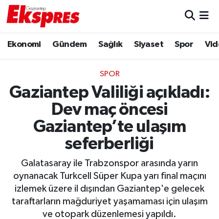
Eğitim
Hava Durumu
Ekonomi
Gündem
Sağlık
Siyaset
Spor
Vid
Ekonomi
Trafik Durumu
SPOR
Gaziantep son dakika
Puan Durumu ve Fikstür
Gaziantep Valiliği açıkladı:
Dev maç öncesi
Genel
Tüm Manşetler
Gaziantep’te ulaşım
Gündem
Son Dakika Haberleri
seferberliği
Haberler
Haber Arşivi
Galatasaray ile Trabzonspor arasında yarın
oynanacak Turkcell Süper Kupa yarı final maçını
Kültür Sanat
izlemek üzere il dışından Gaziantep'e gelecek
taraftarların mağduriyet yaşamaması için ulaşım
Magazin
ve otopark düzenlemesi yapıldı.