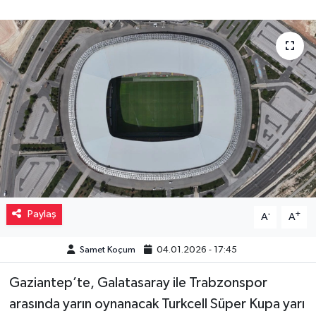
Müzik
Piyasa
Resmi İlanlar
Sağlık
Sinemalar
Siyaset
Paylaş
-
+
A
A
Spor
Samet Koçum
04.01.2026 - 17:45
Teknoloji
Gaziantep’te, Galatasaray ile Trabzonspor
arasında yarın oynanacak Turkcell Süper Kupa yarı
Türkiye