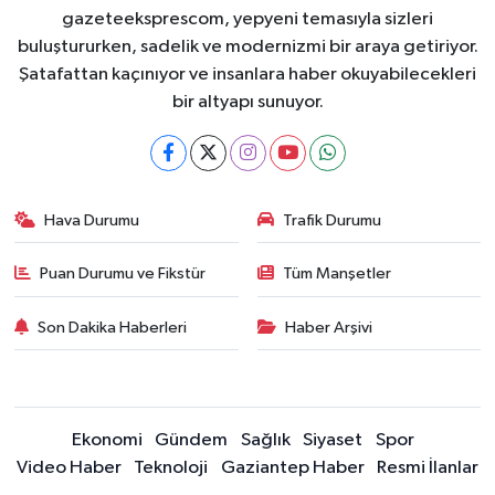
gazeteeksprescom, yepyeni temasıyla sizleri
buluştururken, sadelik ve modernizmi bir araya getiriyor.
Şatafattan kaçınıyor ve insanlara haber okuyabilecekleri
bir altyapı sunuyor.
Hava Durumu
Trafik Durumu
Puan Durumu ve Fikstür
Tüm Manşetler
Son Dakika Haberleri
Haber Arşivi
Ekonomi
Gündem
Sağlık
Siyaset
Spor
Video Haber
Teknoloji
Gaziantep Haber
Resmi İlanlar