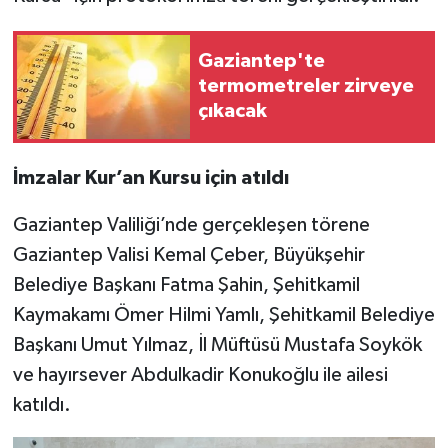
Video Haber
Gaziantep'te
termometreler zirveye
Yaşam
çıkacak
Yeme-İçme
İmzalar Kur’an Kursu için atıldı
Yemek
Gaziantep Valiliği’nde gerçekleşen törene
Gaziantep Valisi Kemal Çeber, Büyükşehir
Belediye Başkanı Fatma Şahin, Şehitkamil
Kaymakamı Ömer Hilmi Yamlı, Şehitkamil Belediye
Başkanı Umut Yılmaz, İl Müftüsü Mustafa Soykök
ve hayırsever Abdulkadir Konukoğlu ile ailesi
katıldı.