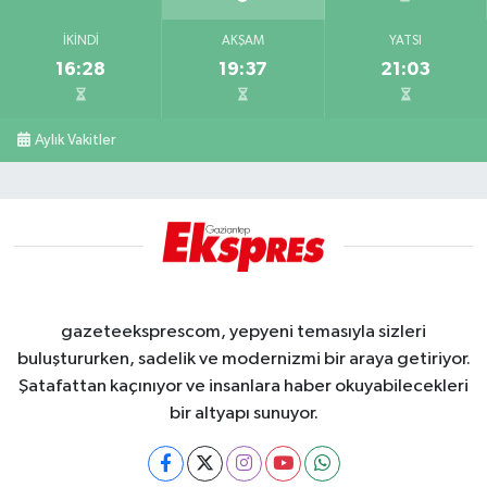
İKINDI
AKŞAM
YATSI
16:28
19:37
21:03
Aylık Vakitler
gazeteeksprescom, yepyeni temasıyla sizleri
buluştururken, sadelik ve modernizmi bir araya getiriyor.
Şatafattan kaçınıyor ve insanlara haber okuyabilecekleri
bir altyapı sunuyor.