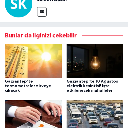
Bunlar da ilginizi çekebilir
Gaziantep'te
Gaziantep’te 10 Ağustos
termometreler zirveye
elektrik kesintisi! İşte
çıkacak
etkilenecek mahalleler