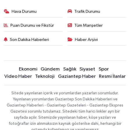
Hava Durumu
Trafik Durumu
Puan Durumu ve Fikstür
Tüm Manşetler
Son Dakika Haberleri
Haber Arşivi
Ekonomi
Gündem
Sağlık
Siyaset
Spor
Video Haber
Teknoloji
Gaziantep Haber
Resmi İlanlar
Sitede yayınlanan içerik ve yorumlardan yazarları sorumludur.
Yayınlanan yorumlardan Gaziantep Son Dakika Haberleri ve
Gaziantep Haberleri - Gaziantep Gazeteleri - Gaziantep Ekspres
Gazetesi sorumlu tutulamaz. Sitedeki tüm harici linkler ayrı bir
sayfada açılır. Sitemizde yayınlanan haber, köşe yazıları ve
fotoğraflar izin alınmaksızın kaynak gösterilse dahi, herhangi bir
ortamda kullanılamaz ve yayınlanamaz