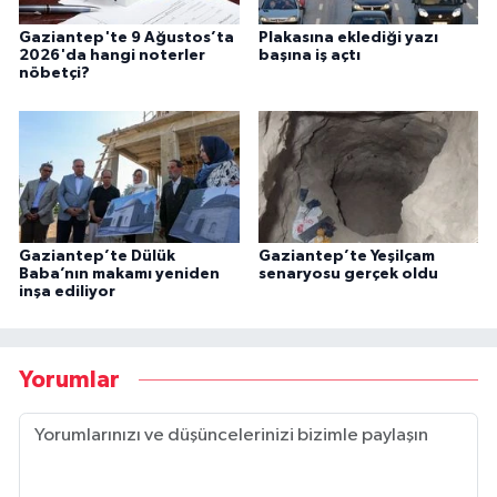
Gaziantep'te 9 Ağustos’ta
Plakasına eklediği yazı
2026'da hangi noterler
başına iş açtı
nöbetçi?
Gaziantep’te Dülük
Gaziantep’te Yeşilçam
Baba’nın makamı yeniden
senaryosu gerçek oldu
inşa ediliyor
Yorumlar