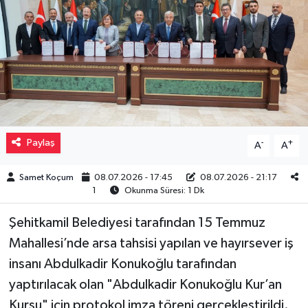
Müzik
Piyasa
Resmi İlanlar
Sağlık
Paylaş
-
+
A
A
Sinemalar
Samet Koçum
08.07.2026 - 17:45
08.07.2026 - 21:17
1
Okunma Süresi: 1 Dk
Siyaset
Şehitkamil Belediyesi tarafından 15 Temmuz
Spor
Mahallesi’nde arsa tahsisi yapılan ve hayırsever iş
insanı Abdulkadir Konukoğlu tarafından
Teknoloji
yaptırılacak olan "Abdulkadir Konukoğlu Kur’an
Kursu" için protokol imza töreni gerçekleştirildi.
Türkiye