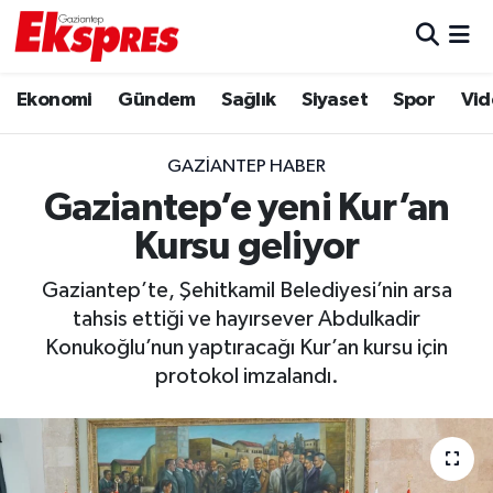
Eğitim
Hava Durumu
Ekonomi
Gündem
Sağlık
Siyaset
Spor
Vid
Ekonomi
Trafik Durumu
GAZIANTEP HABER
Gaziantep son dakika
Puan Durumu ve Fikstür
Gaziantep’e yeni Kur’an
Kursu geliyor
Genel
Tüm Manşetler
Gaziantep’te, Şehitkamil Belediyesi’nin arsa
Gündem
Son Dakika Haberleri
tahsis ettiği ve hayırsever Abdulkadir
Konukoğlu’nun yaptıracağı Kur’an kursu için
Haberler
Haber Arşivi
protokol imzalandı.
Kültür Sanat
Magazin