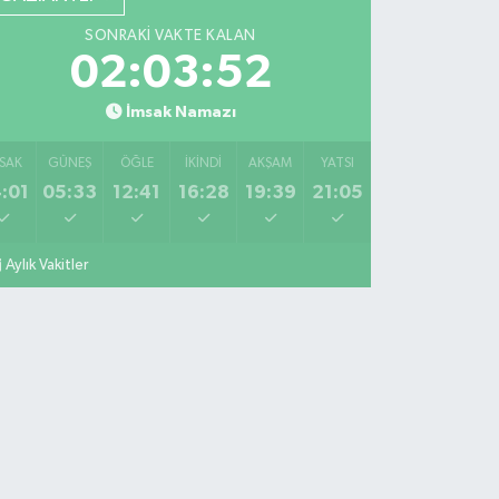
SONRAKI VAKTE KALAN
02:03:50
İmsak Namazı
SAK
GÜNEŞ
ÖĞLE
İKINDI
AKŞAM
YATSI
:01
05:33
12:41
16:28
19:39
21:05
Aylık Vakitler