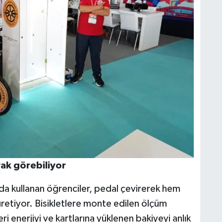
rak görebiliyor
rında kullanan öğrenciler, pedal çevirerek hem
üretiyor. Bisikletlere monte edilen ölçüm
ri enerjiyi ve kartlarına yüklenen bakiyeyi anlık