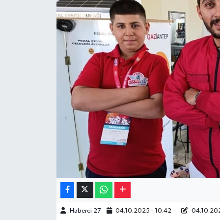
Müzik
Piyasa
Resmi İlanlar
Sağlık
Sinemalar
Siyaset
Spor
Teknoloji
Haberci 27
04.10.2025 - 10:42
04.10.202
Türkiye