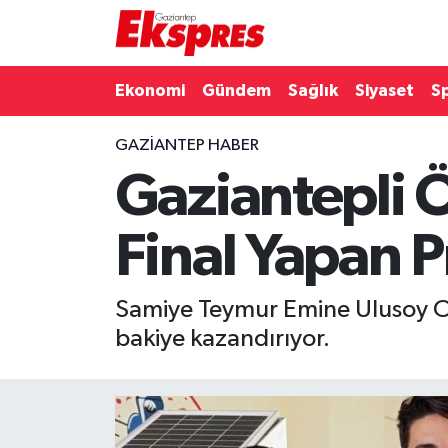
Eğitim
Hava Durumu
Ekonomi
Gündem
Sağlık
Siyaset
S
Ekonomi
Trafik Durumu
GAZIANTEP HABER
Gaziantepli 
Gaziantep son dakika
Puan Durumu ve Fikstür
Genel
Tüm Manşetler
Final Yapan P
Gündem
Son Dakika Haberleri
Samiye Teymur Emine Ulusoy Orta
Haberler
Haber Arşivi
bakiye kazandırıyor.
Kültür Sanat
Magazin