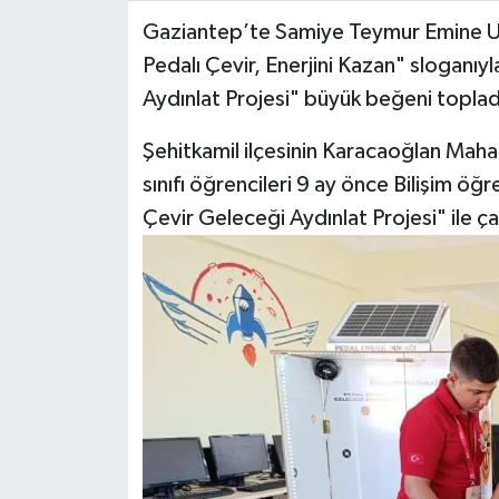
Gaziantep’te Samiye Teymur Emine Ulu
Video Haber
Pedalı Çevir, Enerjini Kazan" sloganıy
Aydınlat Projesi" büyük beğeni toplad
Yaşam
Şehitkamil ilçesinin Karacaoğlan Mahal
Yeme-İçme
sınıfı öğrencileri 9 ay önce Bilişim 
Çevir Geleceği Aydınlat Projesi" ile ça
Yemek