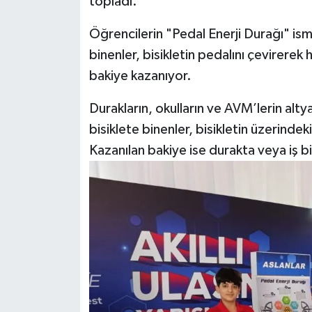
topladı.
Öğrencilerin "Pedal Enerji Durağı" ismi
binenler, bisikletin pedalını çevirere
bakiye kazanıyor.
Durakların, okulların ve AVM’lerin alty
bisiklete binenler, bisikletin üzerindek
Kazanılan bakiye ise durakta veya iş bi