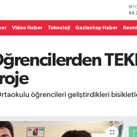
DO
47,
EU
55,
por
Video Haber
Teknoloji
Gaziantep Haber
Resmi
STE
64,
GRA
651
Öğrencilerden TE
BİS
13.
BIT
roje
64.
okulu öğrencileri geliştirdikleri bisiklet