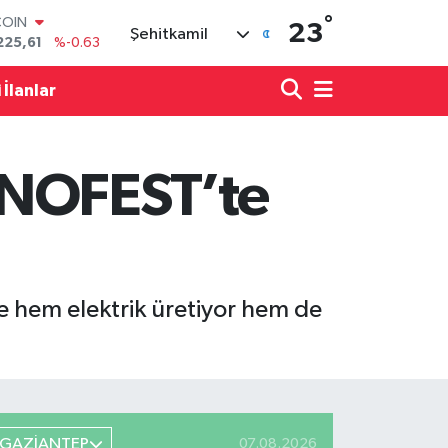
°
LAR
23
Şehitkamil
6704
%0
RO
0406
%-0.08
 İlanlar
RLİN
2143
%0
M ALTIN
0.40
%0.45
KNOFEST’te
T100
799
%70
COIN
225,61
%-0.63
le hem elektrik üretiyor hem de
GAZİANTEP
07.08.2026