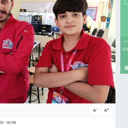
İM
04
-
+
A
A
5 - 10:56