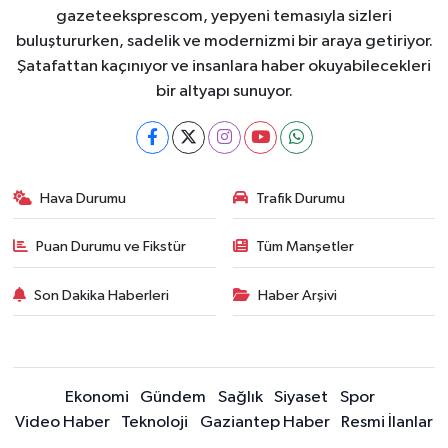
gazeteeksprescom, yepyeni temasıyla sizleri
buluştururken, sadelik ve modernizmi bir araya getiriyor.
Şatafattan kaçınıyor ve insanlara haber okuyabilecekleri
bir altyapı sunuyor.
Hava Durumu
Trafik Durumu
Puan Durumu ve Fikstür
Tüm Manşetler
Son Dakika Haberleri
Haber Arşivi
Ekonomi
Gündem
Sağlık
Siyaset
Spor
Video Haber
Teknoloji
Gaziantep Haber
Resmi İlanlar