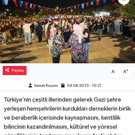
Müzik
Piyasa
Resmi İlanlar
Sağlık
Paylaş
-
+
A
A
Sinemalar
Samet Koçum
04.08.2025 - 10:21
Siyaset
Türkiye’nin çeşitli illerinden gelerek Gazi şehre
Spor
yerleşen hemşehrilerin kurdukları derneklerin birlik
ve beraberlik içerisinde kaynaşmasını, kentlilik
Teknoloji
bilincinin kazandırılmasını, kültürel ve yöresel
Türkiye