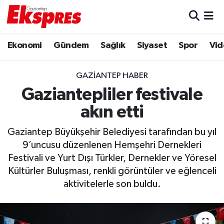
Eğitim
Hava Durumu
Ekonomi
Gündem
Sağlık
Siyaset
Spor
Vid
Ekonomi
Trafik Durumu
GAZIANTEP HABER
Gaziantep son dakika
Puan Durumu ve Fikstür
Gaziantepliler festivale
akın etti
Genel
Tüm Manşetler
Gaziantep Büyükşehir Belediyesi tarafından bu yıl
Gündem
Son Dakika Haberleri
9’uncusu düzenlenen Hemşehri Dernekleri
Festivali ve Yurt Dışı Türkler, Dernekler ve Yöresel
Haberler
Haber Arşivi
Kültürler Buluşması, renkli görüntüler ve eğlenceli
aktivitelerle son buldu.
Kültür Sanat
Magazin