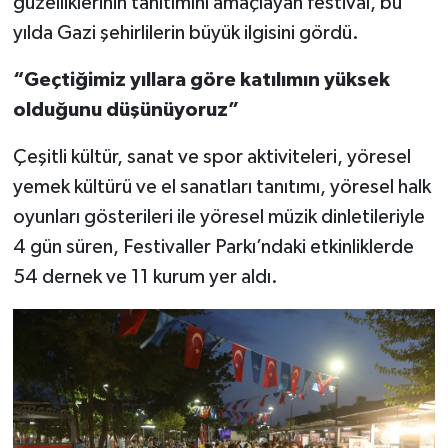
güzelliklerinin tanıtımını amaçlayan festival, bu
yılda Gazi şehirlilerin büyük ilgisini gördü.
Video Haber
“Geçtiğimiz yıllara göre katılımın yüksek
Yaşam
olduğunu düşünüyoruz”
Yeme-İçme
Çeşitli kültür, sanat ve spor aktiviteleri, yöresel
yemek kültürü ve el sanatları tanıtımı, yöresel halk
Yemek
oyunları gösterileri ile yöresel müzik dinletileriyle
4 gün süren, Festivaller Parkı’ndaki etkinliklerde
54 dernek ve 11 kurum yer aldı.