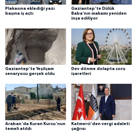
Plakasına eklediği yazı
Gaziantep’te Dülük
başına iş açtı
Baba’nın makamı yeniden
inşa ediliyor
Gaziantep’te Yeşilçam
Dev dönme dolapta soru
senaryosu gerçek oldu
işaretleri
Araban'da Kuran Kursu'nun
Katmerci'den vergi adaleti
temeli atıldı
çağrısı