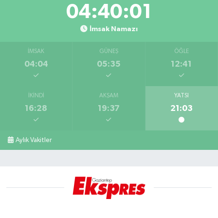
04:40:00
İmsak Namazı
İMSAK
GÜNEŞ
ÖĞLE
04:04
05:35
12:41
İKINDI
AKŞAM
YATSI
16:28
19:37
21:03
Aylık Vakitler