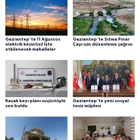
Gaziantep’te 11 Ağustos
Gaziantep'te Sıtma Pınar
elektrik kesintisi! İşte
Çayı için düzenleme çağrısı
etkilenecek mahalleler
Kaçak kazı planı suçüstüyle
Gaziantep'te yeni sosyal
son buldu
tesis müjdesi