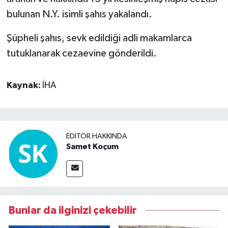
bulunan N.Y. isimli şahıs yakalandı.
Video Haber
Şüpheli şahıs, sevk edildiği adli makamlarca
Yaşam
tutuklanarak cezaevine gönderildi.
Yeme-İçme
Kaynak:
İHA
Yemek
EDITÖR HAKKINDA
Samet Koçum
Bunlar da ilginizi çekebilir