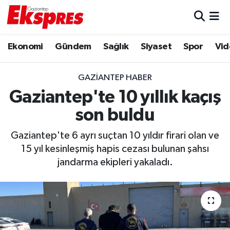
Eğitim
Hava Durumu
Ekonomi
Gündem
Sağlık
Siyaset
Spor
Vid
Ekonomi
Trafik Durumu
GAZIANTEP HABER
Gaziantep son dakika
Puan Durumu ve Fikstür
Gaziantep'te 10 yıllık kaçış
son buldu
Genel
Tüm Manşetler
Gaziantep'te 6 ayrı suçtan 10 yıldır firari olan ve
Gündem
Son Dakika Haberleri
15 yıl kesinleşmiş hapis cezası bulunan şahsı
jandarma ekipleri yakaladı.
Haberler
Haber Arşivi
Kültür Sanat
Magazin