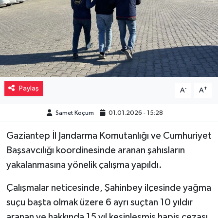
Müzik
Piyasa
Resmi İlanlar
Paylaş
-
+
A
A
Sağlık
Samet Koçum
01.01.2026 - 15:28
Sinemalar
Gaziantep İl Jandarma Komutanlığı ve Cumhuriyet
Siyaset
Başsavcılığı koordinesinde aranan şahısların
yakalanmasına yönelik çalışma yapıldı.
Spor
Çalışmalar neticesinde, Şahinbey ilçesinde yağma
Teknoloji
suçu başta olmak üzere 6 ayrı suçtan 10 yıldır
Türkiye
aranan ve hakkında 15 yıl kesinleşmiş hapis cezası