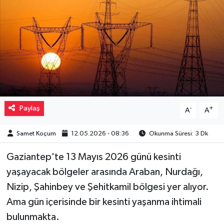
Müzik
Piyasa
Resmi İlanlar
Sağlık
Paylaş
-
+
A
A
Sinemalar
Samet Koçum
12.05.2026 - 08:36
Okunma Süresi: 3 Dk
Siyaset
Gaziantep'te 13 Mayıs 2026 günü kesinti
Spor
yaşayacak bölgeler arasında Araban, Nurdağı,
Nizip, Şahinbey ve Şehitkamil bölgesi yer alıyor.
Teknoloji
Ama gün içerisinde bir kesinti yaşanma ihtimali
bulunmakta.
Türkiye