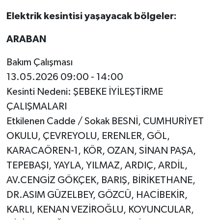
Elektrik kesintisi yaşayacak bölgeler:
Video Haber
ARABAN
Yaşam
Bakım Çalışması
Yeme-İçme
13.05.2026 09:00 - 14:00
Kesinti Nedeni: ŞEBEKE İYİLEŞTİRME
Yemek
ÇALIŞMALARI
Etkilenen Cadde / Sokak BESNİ, CUMHURİYET
OKULU, ÇEVREYOLU, ERENLER, GÖL,
KARACAÖREN-1, KÖR, OZAN, SİNAN PAŞA,
TEPEBAŞI, YAYLA, YILMAZ, ARDIÇ, ARDİL,
AV.CENGİZ GÖKÇEK, BARIŞ, BİRİKETHANE,
DR.ASIM GÜZELBEY, GÖZCÜ, HACİBEKİR,
KARLI, KENAN VEZİROĞLU, KOYUNCULAR,