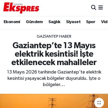
Eğitim
Hava Durumu
Ekonomi
Gündem
Sağlık
Siyaset
Spor
Vid
Ekonomi
Trafik Durumu
GAZIANTEP HABER
Gaziantep son dakika
Puan Durumu ve Fikstür
Gaziantep’te 13 Mayıs
elektrik kesintisi! İşte
Genel
Tüm Manşetler
etkilenecek mahalleler
Gündem
Son Dakika Haberleri
13 Mayıs 2026 tarihinde Gaziantep'te elektrik
kesintisi yaşayacak bölgeler duyuruldu. İşte o
Haberler
Haber Arşivi
bölgeler...
Kültür Sanat
Magazin