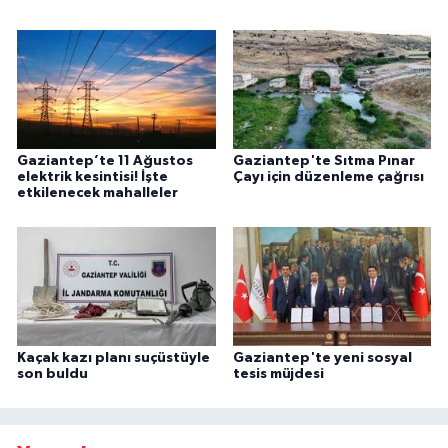
Gaziantep’te 11 Ağustos
Gaziantep'te Sıtma Pınar
elektrik kesintisi! İşte
Çayı için düzenleme çağrısı
etkilenecek mahalleler
Kaçak kazı planı suçüstüyle
Gaziantep'te yeni sosyal
son buldu
tesis müjdesi