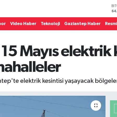
DO
47
EU
55
por
Video Haber
Teknoloji
Gaziantep Haber
Resmi
ST
64
GR
65
5 Mayıs elektrik k
Bİ
13
BI
mahalleler
64
ep'te elektrik kesintisi yaşayacak bölgeler