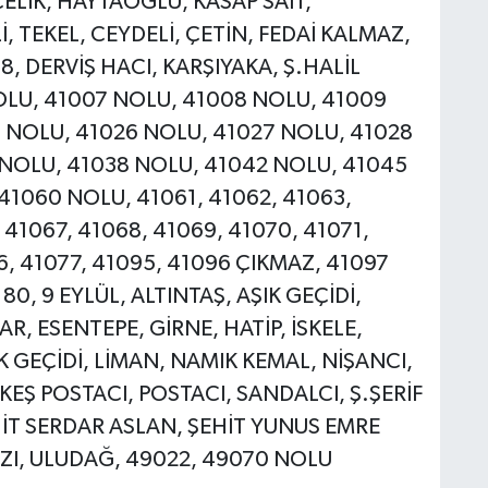
 ÇELİK, HAYTAOĞLU, KASAP SAİT,
 TEKEL, CEYDELİ, ÇETİN, FEDAİ KALMAZ,
, DERVİŞ HACI, KARŞIYAKA, Ş.HALİL
OLU, 41007 NOLU, 41008 NOLU, 41009
 NOLU, 41026 NOLU, 41027 NOLU, 41028
 NOLU, 41038 NOLU, 41042 NOLU, 41045
41060 NOLU, 41061, 41062, 41063,
41067, 41068, 41069, 41070, 41071,
6, 41077, 41095, 41096 ÇIKMAZ, 41097
80, 9 EYLÜL, ALTINTAŞ, AŞIK GEÇİDİ,
R, ESENTEPE, GİRNE, HATİP, İSKELE,
 GEÇİDİ, LİMAN, NAMIK KEMAL, NİŞANCI,
EŞ POSTACI, POSTACI, SANDALCI, Ş.ŞERİF
HİT SERDAR ASLAN, ŞEHİT YUNUS EMRE
AZI, ULUDAĞ, 49022, 49070 NOLU