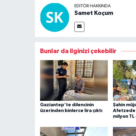
EDITÖR HAKKINDA
Samet Koçum
Bunlar da ilginizi çekebilir
Gaziantep'te dilencinin
Şahin müj
üzerinden binlerce lira çıktı
Afetzede 
milyon TL