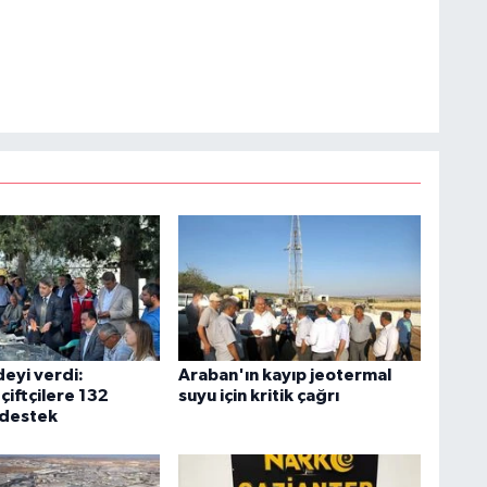
deyi verdi:
Araban'ın kayıp jeotermal
çiftçilere 132
suyu için kritik çağrı
 destek