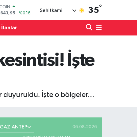
°
LAR
35
Şehitkamil
,6006
%0.06
RO
,0250
%0.02
 İlanlar
ERLİN
,2398
%0.2
AM ALTIN
13.94
%0.32
esintisi! İşte
ST100
.768
%48
TCOIN
.643,95
%0.16
 duyuruldu. İşte o bölgeler...
GAZİANTEP
06.08.2026