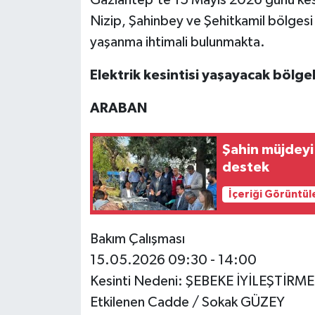
Nizip, Şahinbey ve Şehitkamil bölgesi y
Video Haber
yaşanma ihtimali bulunmakta.
Yaşam
Elektrik kesintisi yaşayacak bölgel
Yeme-İçme
ARABAN
Yemek
Şahin müjdeyi 
destek
İçeriği Görüntül
Bakım Çalışması
15.05.2026 09:30 - 14:00
Kesinti Nedeni: ŞEBEKE İYİLEŞTİRM
Etkilenen Cadde / Sokak GÜZEY