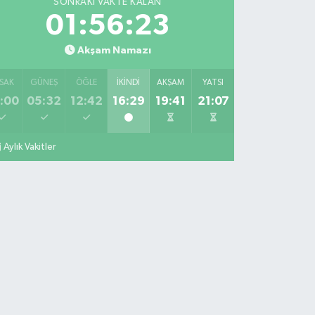
SONRAKI VAKTE KALAN
01:56:22
Akşam Namazı
SAK
GÜNEŞ
ÖĞLE
İKINDI
AKŞAM
YATSI
:00
05:32
12:42
16:29
19:41
21:07
Aylık Vakitler