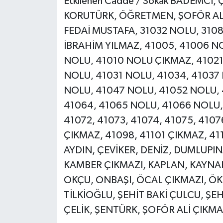
Etkilenen Cadde / Sokak BADEMCİ,
KORUTÜRK, ÖĞRETMEN, ŞOFÖR ALİ,
FEDAİ MUSTAFA, 31032 NOLU, 31088
İBRAHİM YILMAZ, 41005, 41006 N
NOLU, 41010 NOLU ÇIKMAZ, 41021
NOLU, 41031 NOLU, 41034, 41037
NOLU, 41047 NOLU, 41052 NOLU, 
41064, 41065 NOLU, 41066 NOLU, 
41072, 41073, 41074, 41075, 4107
ÇIKMAZ, 41098, 41101 ÇIKMAZ, 411
AYDIN, ÇEVİKER, DENİZ, DUMLUPINA
KAMBER ÇIKMAZI, KAPLAN, KAYNAK
OKÇU, ONBAŞI, ÖCAL ÇIKMAZI, ÖKK
TİLKİOĞLU, ŞEHİT BAKİ ÇULCU, ŞE
ÇELİK, ŞENTÜRK, ŞOFÖR ALİ ÇIKM