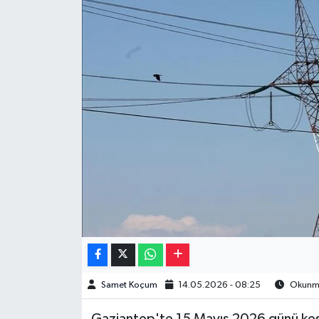
Müzik
Piyasa
Resmi İlanlar
Sağlık
Sinemalar
Siyaset
Spor
Teknoloji
Samet Koçum
14.05.2026 - 08:25
Okunma
Türkiye
Gaziantep'te 15 Mayıs 2026 günü kesi