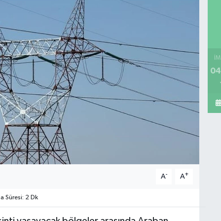
İM
04
-
+
A
A
 Süresi: 2 Dk
nti yaşayacak bölgeler arasında Araban,