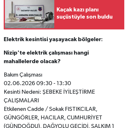
Kaçak kazı planı
Video Haber
suçüstüyle son buldu
Yaşam
Elektrik kesintisi yaşayacak bölgeler:
Yeme-İçme
Nizip'te elektrik çalışması hangi
Yemek
mahallelerde olacak?
Bakım Çalışması
02.06.2026 09:30 - 13:30
Kesinti Nedeni: ŞEBEKE İYİLEŞTİRME
ÇALIŞMALARI
Etkilenen Cadde / Sokak FISTIKCILAR,
GÜNGÖRLER, HACILAR, CUMHURİYET
(GÜNDOĞDU), DAĞYOLU GEÇİDİ, SALKIM 1