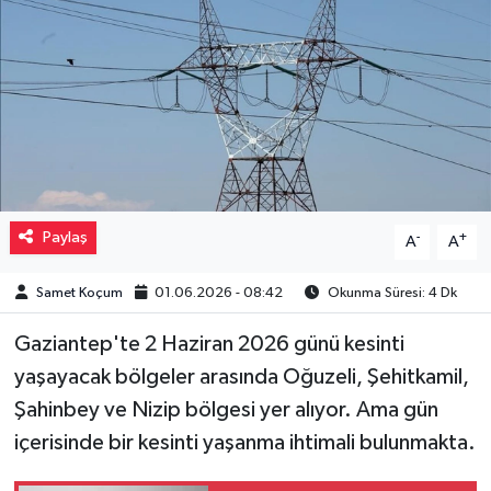
Müzik
Piyasa
Resmi İlanlar
Sağlık
Paylaş
-
+
A
A
Sinemalar
Samet Koçum
01.06.2026 - 08:42
Okunma Süresi: 4 Dk
Siyaset
Gaziantep'te 2 Haziran 2026 günü kesinti
Spor
yaşayacak bölgeler arasında Oğuzeli, Şehitkamil,
Şahinbey ve Nizip bölgesi yer alıyor. Ama gün
Teknoloji
içerisinde bir kesinti yaşanma ihtimali bulunmakta.
Türkiye