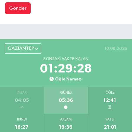
Gönder
GAZİANTEP
10.08.2026
SONRAKI VAKTE KALAN
01:29:27
Öğle Namazı
İMSAK
GÜNEŞ
ÖĞLE
04:05
05:36
12:41
İKINDI
AKŞAM
YATSI
16:27
19:36
21:01