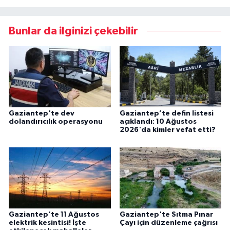
Bunlar da ilginizi çekebilir
Gaziantep'te dev
Gaziantep’te defin listesi
dolandırıcılık operasyonu
açıklandı: 10 Ağustos
2026'da kimler vefat etti?
Gaziantep’te 11 Ağustos
Gaziantep'te Sıtma Pınar
elektrik kesintisi! İşte
Çayı için düzenleme çağrısı