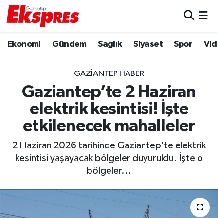
Eğitim
Hava Durumu
Ekonomi
Gündem
Sağlık
Siyaset
Spor
Vid
Ekonomi
Trafik Durumu
GAZIANTEP HABER
Gaziantep son dakika
Puan Durumu ve Fikstür
Gaziantep’te 2 Haziran
elektrik kesintisi! İşte
Genel
Tüm Manşetler
etkilenecek mahalleler
Gündem
Son Dakika Haberleri
2 Haziran 2026 tarihinde Gaziantep'te elektrik
kesintisi yaşayacak bölgeler duyuruldu. İşte o
Haberler
Haber Arşivi
bölgeler...
Kültür Sanat
Magazin