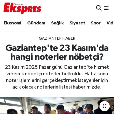
Eğitim
Hava Durumu
Ekonomi
Gündem
Sağlık
Siyaset
Spor
Vid
Ekonomi
Trafik Durumu
GAZIANTEP HABER
Gaziantep son dakika
Puan Durumu ve Fikstür
Gaziantep'te 23 Kasım'da
hangi noterler nöbetçi?
Genel
Tüm Manşetler
23 Kasım 2025 Pazar günü Gaziantep'te hizmet
Gündem
Son Dakika Haberleri
verecek nöbetçi noterler belli oldu. Hafta sonu
noter işlemlerini gerçekleştirmek isteyenler için
Haberler
Haber Arşivi
açık olacak noterlerin listesi haberimizde.
Kültür Sanat
Magazin