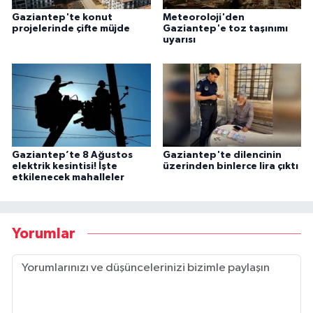
Gaziantep'te konut
Meteoroloji'den
projelerinde çifte müjde
Gaziantep'e toz taşınımı
uyarısı
Gaziantep’te 8 Ağustos
Gaziantep'te dilencinin
elektrik kesintisi! İşte
üzerinden binlerce lira çıktı
etkilenecek mahalleler
Yorumlar