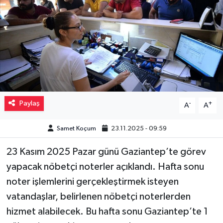
Müzik
Piyasa
Resmi İlanlar
Sağlık
Paylaş
-
+
A
A
Sinemalar
Samet Koçum
23.11.2025 - 09:59
Siyaset
23 Kasım 2025 Pazar günü Gaziantep’te görev
yapacak nöbetçi noterler açıklandı. Hafta sonu
Spor
noter işlemlerini gerçekleştirmek isteyen
Teknoloji
vatandaşlar, belirlenen nöbetçi noterlerden
hizmet alabilecek. Bu hafta sonu Gaziantep’te 1
Türkiye