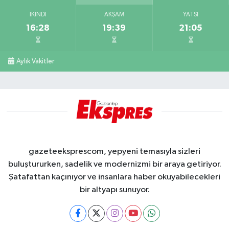
İKINDI
AKŞAM
YATSI
16:28
19:39
21:05
Aylık Vakitler
gazeteeksprescom, yepyeni temasıyla sizleri
buluştururken, sadelik ve modernizmi bir araya getiriyor.
Şatafattan kaçınıyor ve insanlara haber okuyabilecekleri
bir altyapı sunuyor.