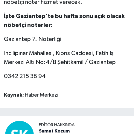
nöbetçi noter hizmet verecek.
Video Haber
İşte Gaziantep’te bu hafta sonu açık olacak
nöbetçi noterler:
Yaşam
Gaziantep 7. Noterliği
Yeme-İçme
İncilipınar Mahallesi, Kıbrıs Caddesi, Fatih İş
Yemek
Merkezi Altı No:4/B Şehitkamil / Gaziantep
0342 215 38 94
Kaynak:
Haber Merkezi
EDITÖR HAKKINDA
Samet Koçum