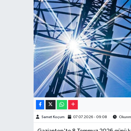
Müzik
Piyasa
Resmi İlanlar
Sağlık
Sinemalar
Siyaset
Spor
Teknoloji
Samet Koçum
07.07.2026 - 09:08
Okunma
Türkiye
Gaziantep'te 8 Temmuz 2026 günü kes