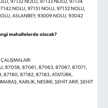
OLU, 97132 NOLU, 97133 NOLU, 97134
97142 NOLU, 97151 NOLU, 97152 NOLU,
NOLU, ASLANBEY, 93009 NOLU, 93042
angi mahallelerde olacak?
E ÇALIŞMALARI
LU, 87058, 87061, 87063, 87067, 87071,
9, 87180, 87182, 87183, ATATÜRK,
RAŞ, KARLIK, NESİMİ, ŞEHİT ARİF, ŞEHİT