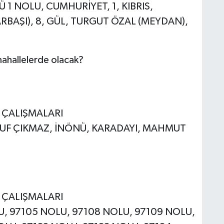
Ü 1 NOLU, CUMHURİYET, 1, KIBRIS,
RBAŞI), 8, GÜL, TURGUT ÖZAL (MEYDAN),
mahallelerde olacak?
E ÇALIŞMALARI
USUF ÇIKMAZ, İNÖNÜ, KARADAYI, MAHMUT
E ÇALIŞMALARI
LU, 97105 NOLU, 97108 NOLU, 97109 NOLU,