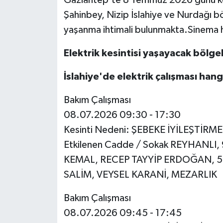
Şahinbey, Nizip İslahiye ve Nurdağı böl
Video Haber
yaşanma ihtimali bulunmakta.Sinema 
Yaşam
Elektrik kesintisi yaşayacak bölgel
Yeme-İçme
İslahiye'de elektrik çalışması han
Bakım Çalışması
Yemek
08.07.2026 09:30 - 17:30
Kesinti Nedeni: ŞEBEKE İYİLEŞTİRM
Etkilenen Cadde / Sokak REYHANLI
KEMAL, RECEP TAYYİP ERDOĞAN, 5
SALİM, VEYSEL KARANİ, MEZARLIK
Bakım Çalışması
08.07.2026 09:45 - 17:45