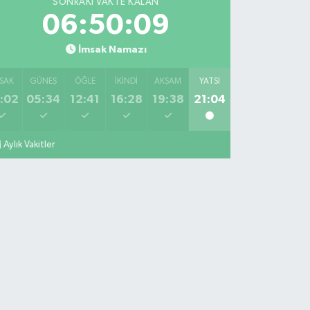
SONRAKI VAKTE KALAN
06:50:08
İmsak Namazı
SAK
GÜNEŞ
ÖĞLE
İKINDI
AKŞAM
YATSI
:02
05:34
12:41
16:28
19:38
21:04
Aylık Vakitler