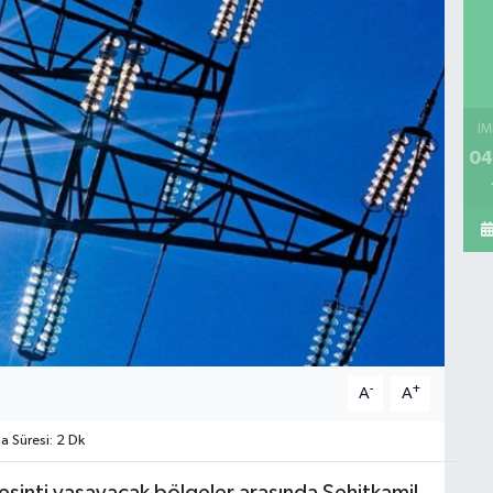
İM
04
-
+
A
A
 Süresi: 2 Dk
inti yaşayacak bölgeler arasında Şehitkamil,