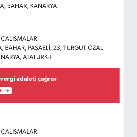
AŞA, BAHAR, KANARYA
E ÇALIŞMALARI
ŞA, BAHAR, PAŞAELİ, 23, TURGUT ÖZAL
KANARYA, ATATÜRK-1
ergi adaleti çağrısı
e
E ÇALIŞMALARI