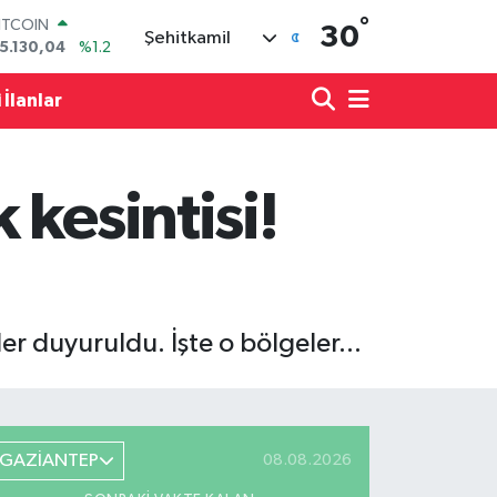
°
OLAR
30
Şehitkamil
7,7436
%0.18
URO
5,2510
%0.32
 İlanlar
TERLİN
4,4811
%0.38
RAM ALTIN
648.99
%2.59
kesintisi!
İST100
3.773
%-19
ITCOIN
5.130,04
%1.2
r duyuruldu. İşte o bölgeler...
GAZİANTEP
08.08.2026