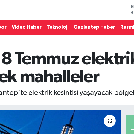
D
4
E
5
por
Video Haber
Teknoloji
Gaziantep Haber
Resmi
S
6
G
6
8 Temmuz elektrik 
B
1
B
cek mahalleler
6
ep'te elektrik kesintisi yaşayacak bölgele