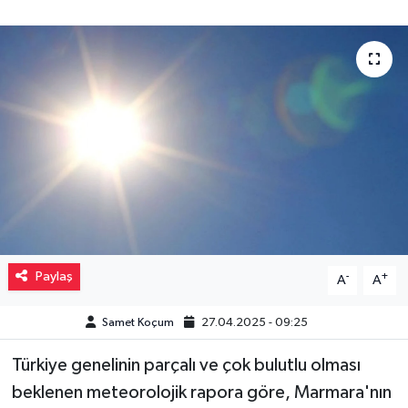
Müzik
Piyasa
Resmi İlanlar
Sağlık
Sinemalar
Siyaset
Paylaş
-
+
A
A
Spor
Samet Koçum
27.04.2025 - 09:25
Teknoloji
Türkiye genelinin parçalı ve çok bulutlu olması
beklenen meteorolojik rapora göre, Marmara'nın
Türkiye