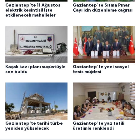
Gaziantep’te 11 Ağustos
Gaziantep'te Sıtma Pınar
elektrik kesintisi! İşte
Çayı için düzenleme çağrısı
etkilenecek mahalleler
Kaçak kazı planı suçüstüyle
Gaziantep'te yeni sosyal
son buldu
tesis müjdesi
Gaziantep'te tarihi türbe
Gaziantep'te yaz tatili
yeniden yükselecek
üretimle renklendi