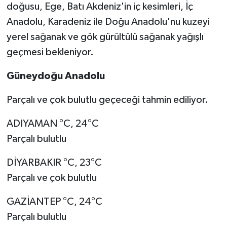
doğusu, Ege, Batı Akdeniz'in iç kesimleri, İç
Anadolu, Karadeniz ile Doğu Anadolu'nu kuzeyi
Video Haber
yerel sağanak ve gök gürültülü sağanak yağışlı
Yaşam
geçmesi bekleniyor.
Güneydoğu Anadolu
Yeme-İçme
Parçalı ve çok bulutlu geçeceği tahmin ediliyor.
Yemek
ADIYAMAN °C, 24°C
Parçalı bulutlu
DİYARBAKIR °C, 23°C
Parçalı ve çok bulutlu
GAZİANTEP °C, 24°C
Parçalı bulutlu