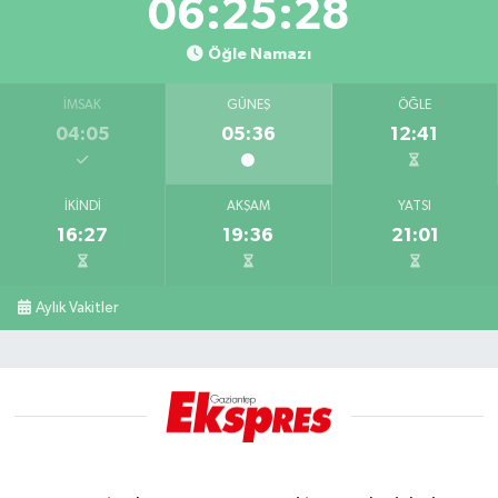
06:25:27
Öğle Namazı
İMSAK
GÜNEŞ
ÖĞLE
04:05
05:36
12:41
İKINDI
AKŞAM
YATSI
16:27
19:36
21:01
Aylık Vakitler