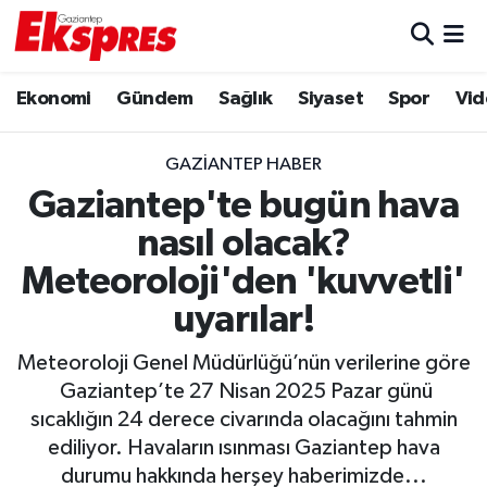
Eğitim
Hava Durumu
Ekonomi
Gündem
Sağlık
Siyaset
Spor
Vid
Ekonomi
Trafik Durumu
GAZIANTEP HABER
Gaziantep son dakika
Puan Durumu ve Fikstür
Gaziantep'te bugün hava
nasıl olacak?
Genel
Tüm Manşetler
Meteoroloji'den 'kuvvetli'
Gündem
Son Dakika Haberleri
uyarılar!
Haberler
Haber Arşivi
Meteoroloji Genel Müdürlüğü’nün verilerine göre
Gaziantep’te 27 Nisan 2025 Pazar günü
Kültür Sanat
sıcaklığın 24 derece civarında olacağını tahmin
ediliyor. Havaların ısınması Gaziantep hava
Magazin
durumu hakkında herşey haberimizde...