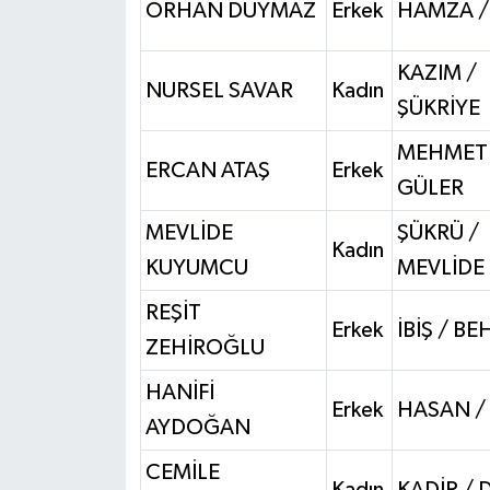
ORHAN DUYMAZ
Erkek
HAMZA /
KAZIM /
NURSEL SAVAR
Kadın
ŞÜKRİYE
MEHMET 
ERCAN ATAŞ
Erkek
GÜLER
MEVLİDE
ŞÜKRÜ /
Kadın
KUYUMCU
MEVLİDE
REŞİT
Erkek
İBİŞ / BE
ZEHİROĞLU
HANİFİ
Erkek
HASAN / 
AYDOĞAN
CEMİLE
Kadın
KADİR /