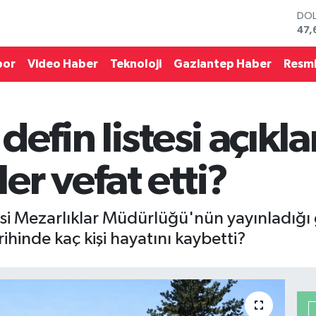
DO
47,
EU
55,
por
Video Haber
Teknoloji
Gaziantep Haber
Resmi
STE
64,
GRA
651
defin listesi açıkl
BİS
13.
BIT
r vefat etti?
64.
i Mezarlıklar Müdürlüğü'nün yayınladığı g
hinde kaç kişi hayatını kaybetti?