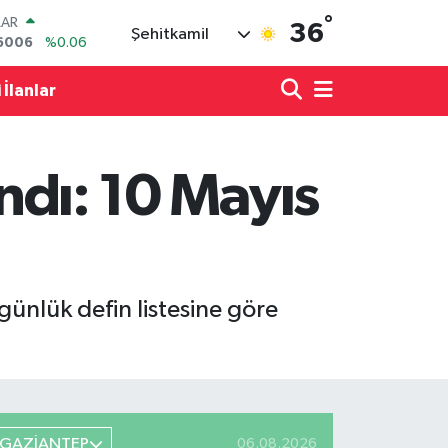
°
LAR
36
Şehitkamil
6006
%0.06
RO
0250
%0.02
 İlanlar
RLİN
2398
%0.2
M ALTIN
3.94
%0.32
andı: 10 Mayıs
T100
768
%48
COIN
602,05
%0.69
ünlük defin listesine göre
GAZİANTEP
06.08.2026