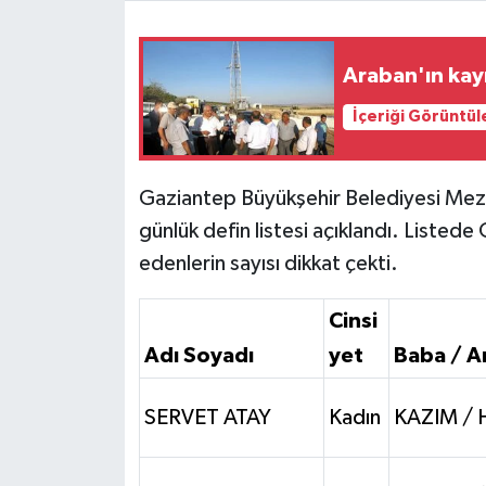
Video Haber
Araban'ın kayı
Yaşam
İçeriği Görüntül
Yeme-İçme
Gaziantep Büyükşehir Belediyesi Meza
Yemek
günlük defin listesi açıklandı. Listed
edenlerin sayısı dikkat çekti.
Cinsi
Adı Soyadı
yet
Baba / A
SERVET ATAY
Kadın
KAZIM / 