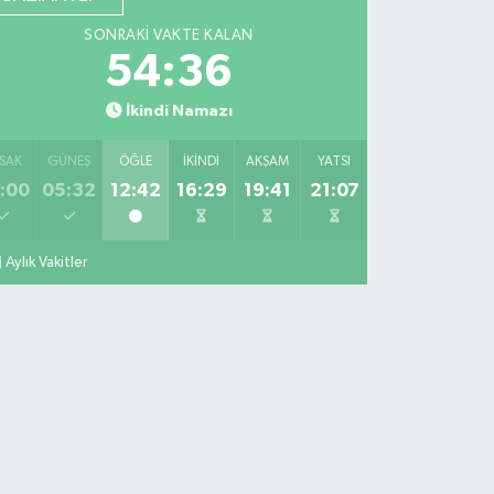
SONRAKI VAKTE KALAN
54:35
İkindi Namazı
SAK
GÜNEŞ
ÖĞLE
İKINDI
AKŞAM
YATSI
:00
05:32
12:42
16:29
19:41
21:07
Aylık Vakitler