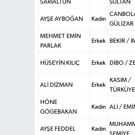
SARIALTUN
SULTAN
CANBOLA
AYŞE AYBOĞAN
Kadın
GÜLİZAR
MEHMET EMİN
Erkek
BEKİR / 
PARLAK
HÜSEYİN KILIÇ
Erkek
DİBO / Z
KASIM /
ALİ DİZMAN
Erkek
TÜRKÜYE
HÖNE
Kadın
ALİ / EM
GÖGEBAKAN
MUHAMM
AYŞE FEDDEL
Kadın
SEMİYE