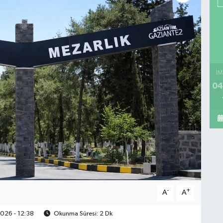
İM
04
-
+
A
A
026 - 12:38
Okunma Süresi: 2 Dk