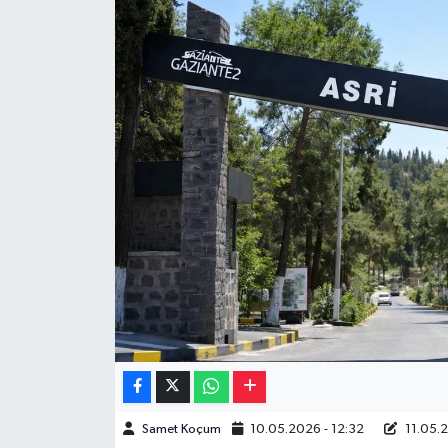
Müzik
Piyasa
Resmi İlanlar
Sağlık
Sinemalar
Siyaset
Spor
Teknoloji
Samet Koçum
10.05.2026 - 12:32
11.05.2
Türkiye