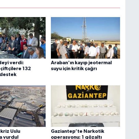
deyi verdi:
Araban'ın kayıp jeotermal
çiftçilere 132
suyu için kritik çağrı
 destek
kriz Uslu
Gaziantep’te Narkotik
a vurdu!
operasyonu: 1 gözaltı