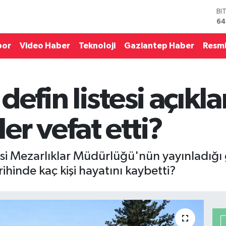
64
D
47
E
55
por
Video Haber
Teknoloji
Gaziantep Haber
Resmi
ST
64
GR
65
defin listesi açıkl
Bİ
13
r vefat etti?
i Mezarlıklar Müdürlüğü'nün yayınladığı g
hinde kaç kişi hayatını kaybetti?