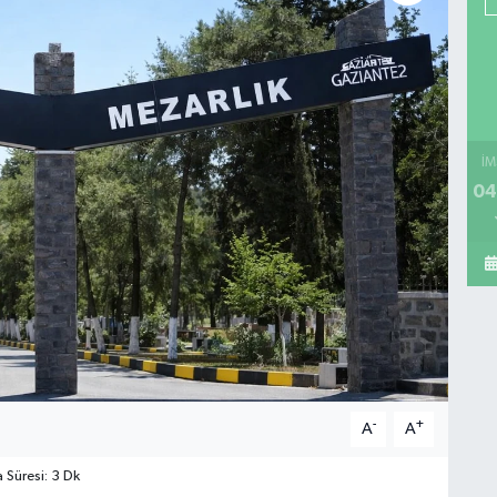
İM
04
-
+
A
A
Süresi: 3 Dk