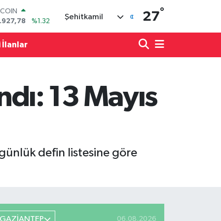
.927,78
%1.32
°
OLAR
27
Şehitkamil
,5894
%0.08
URO
,0398
%-0.02
 İlanlar
ERLİN
,1581
%0.16
AM ALTIN
08.83
%4.44
andı: 13 Mayıs
ST100
.703
%11
ünlük defin listesine göre
GAZİANTEP
06.08.2026