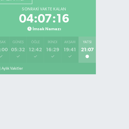
SONRAKI VAKTE KALAN
04:07:15
İmsak Namazı
SAK
GÜNEŞ
ÖĞLE
İKINDI
AKŞAM
YATSI
:00
05:32
12:42
16:29
19:41
21:07
Aylık Vakitler