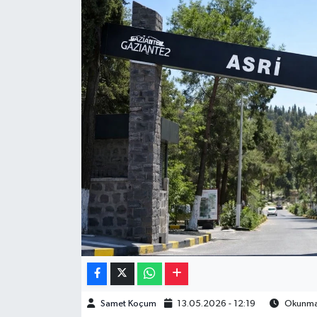
Müzik
Piyasa
Resmi İlanlar
Sağlık
Sinemalar
Siyaset
Spor
Teknoloji
Samet Koçum
13.05.2026 - 12:19
Okunma 
Türkiye