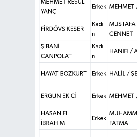
MEHMET RESUL
Erkek
MEHMET /
YANÇ
Kadı
MUSTAFA 
FİRDÖVS KESER
n
CENNET
ŞİBANİ
Kadı
HANİFİ / 
CANPOLAT
n
HAYAT BOZKURT
Erkek
HALİL / 
ERGUN EKİCİ
Erkek
MEHMET /
HASAN EL
MUHAMM
Erkek
İBRAHİM
FATMA