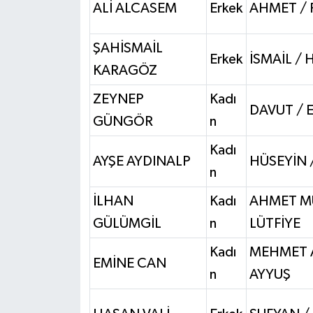
ALİ ALCASEM
Erkek
AHMET /
ŞAHİSMAİL
Erkek
İSMAİL / 
KARAGÖZ
ZEYNEP
Kadı
DAVUT / 
GÜNGÖR
n
Kadı
AYŞE AYDINALP
HÜSEYİN 
n
İLHAN
Kadı
AHMET M
GÜLÜMGİL
n
LÜTFİYE
Kadı
MEHMET A
EMİNE CAN
n
AYYUŞ