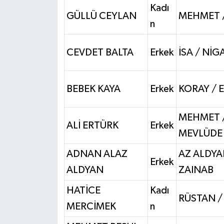
Kadı
GÜLLÜ CEYLAN
MEHMET /
n
CEVDET BALTA
Erkek
İSA / NİG
BEBEK KAYA
Erkek
KORAY / 
MEHMET 
ALİ ERTÜRK
Erkek
MEVLÜDE
ADNAN ALAZ
AZ ALDYA
Erkek
ALDYAN
ZAINAB
HATİCE
Kadı
RÜSTAN /
MERCİMEK
n