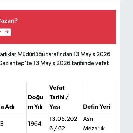
azarı?
e
rlıklar Müdürlüğü tarafından 13 Mayıs 2026
e Gaziantep'te 13 Mayıs 2026 tarihinde vefat
Vefat
Doğu
Tarihi /
a Adı
m Yılı
Yaşı
Defin Yeri
13.05.202
Asri
NE
1964
6 / 62
Mezarlık