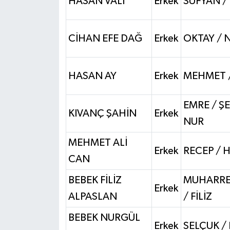
HASAN VALİ
Erkek
SUFYAN /
CİHAN EFE DAĞ
Erkek
OKTAY / 
HASAN AY
Erkek
MEHMET 
EMRE / Ş
KIVANÇ ŞAHİN
Erkek
NUR
MEHMET ALİ
Erkek
RECEP / 
CAN
BEBEK FİLİZ
MUHARRE
Erkek
ALPASLAN
/ FİLİZ
BEBEK NURGÜL
Erkek
SELÇUK /