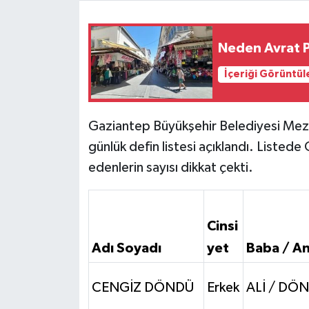
Video Haber
Neden Avrat P
Yaşam
İçeriği Görüntül
Yeme-İçme
Gaziantep Büyükşehir Belediyesi Meza
Yemek
günlük defin listesi açıklandı. Listed
edenlerin sayısı dikkat çekti.
Cinsi
Adı Soyadı
yet
Baba / An
CENGİZ DÖNDÜ
Erkek
ALİ / DÖ