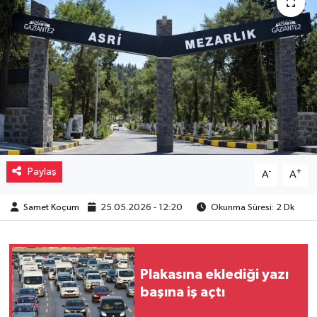
Müzik
Piyasa
Resmi İlanlar
Sağlık
Sinemalar
Paylaş
-
+
A
A
Siyaset
Samet Koçum
25.05.2026 - 12:20
Okunma Süresi: 2 Dk
Spor
Plakasına eklediği yazı
Teknoloji
başına iş açtı
Türkiye