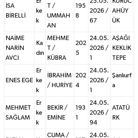
Er
25.05.
KURUC
İSA
T /
195
ke
2026 /
AHÜY
BİRELLİ
UMMAH
8
k
67
ÜK
AN
NAİME
MEHME
24.05.
AŞAĞI
Ka
202
NARİN
T /
2026 /
KEKLİK
dın
5
AVCI
KÜBRA
1
TEPE
Er
24.05.
İBRAHİM
202
Şanlıurf
ENES EGE
ke
2026 /
/ HURİYE
4
a
k
1
Er
24.05.
MEHMET
BEKİR /
193
ATATÜ
ke
2026 /
SAĞLAM
EMİNE
1
RK
k
94
CUMA /
24.05.