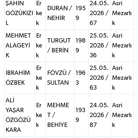
ŞAHİN
Er
24.05.
Asri
DURAN /
195
GÖZÜKIZI
ke
2026 /
Mezarlı
NEHİR
9
L
k
67
k
MEHMET
Er
25.05.
Asri
TURGUT
198
ALAGEYİ
ke
2026 /
Mezarlı
/ BERİN
9
K
k
36
k
Er
25.05.
Asri
İBRAHİM
FÖVZÜ /
196
ke
2026 /
Mezarlı
ÖZBEK
SULTAN
3
k
63
k
ALİ
Er
MEHME
24.05.
Asri
YAŞAR
193
ke
T /
2026 /
Mezarlı
ÖZGÖZÜ
9
k
BEHİYE
87
k
KARA