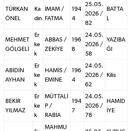
25.05.
TÜRKAN
Ka
İMAM /
194
BATTA
2026 /
ÖNEL
dın
FATMA
4
L
82
Er
24.05.
MEHMET
ABBAS /
196
YAZIBA
ke
2026 /
GÖLGELİ
ZEKİYE
8
ĞI
k
58
Er
24.05.
ABİDİN
HAMİS /
196
ke
2026 /
Kilis
AYHAN
EMİNE
4
k
62
Er
MÜTTALİ
24.05.
BEKİR
194
HAMİD
ke
P /
2026 /
YILMAZ
7
İYE
k
RABİA
78
MAHMU