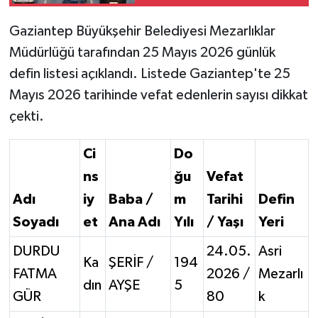
Gaziantep Büyükşehir Belediyesi Mezarlıklar
Video Haber
Müdürlüğü tarafından 25 Mayıs 2026 günlük
Yaşam
defin listesi açıklandı. Listede Gaziantep'te 25
Mayıs 2026 tarihinde vefat edenlerin sayısı dikkat
Yeme-İçme
çekti.
Yemek
Ci
Do
ns
ğu
Vefat
Adı
iy
Baba /
m
Tarihi
Defin
Soyadı
et
Ana Adı
Yılı
/ Yaşı
Yeri
DURDU
24.05.
Asri
Ka
ŞERİF /
194
FATMA
2026 /
Mezarlı
dın
AYŞE
5
GÜR
80
k