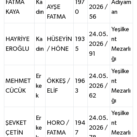
FATMA
Ka
197
Adıyam
AYŞE
2026 /
KAYA
dın
0
an
FATMA
56
Yeşilke
24.05.
HAYRİYE
Ka
HÜSEYİN
193
nt
2026 /
EROĞLU
dın
/ HÖNE
5
Mezarlı
91
ğı
Yeşilke
Er
24.05.
MEHMET
ÖKKEŞ /
196
nt
ke
2026 /
CÜCÜK
ELİF
3
Mezarlı
k
62
ğı
Yeşilke
Er
24.05.
ŞEVKET
HORO /
194
nt
ke
2026 /
ÇETİN
FATMA
7
Mezarlı