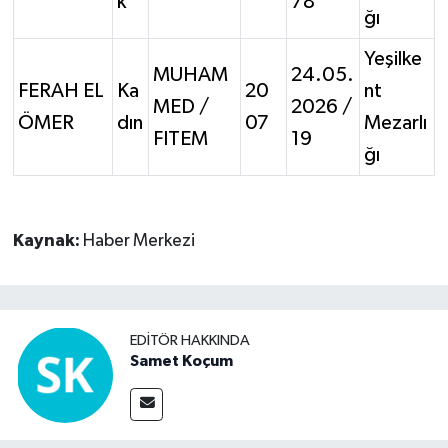
k
78
ğı
Yeşilke
MUHAM
24.05.
FERAH EL
Ka
20
nt
MED /
2026 /
ÖMER
dın
07
Mezarlı
FITEM
19
ğı
Kaynak:
Haber Merkezi
EDITÖR HAKKINDA
Samet Koçum