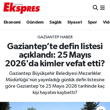
Eğitim
Hava Durumu
Ekonomi
Gündem
Sağlık
Siyaset
Spor
Vid
Ekonomi
Trafik Durumu
GAZIANTEP HABER
Gaziantep son dakika
Puan Durumu ve Fikstür
Gaziantep’te defin listesi
açıklandı: 25 Mayıs
Genel
Tüm Manşetler
2026'da kimler vefat etti?
Gündem
Son Dakika Haberleri
Gaziantep Büyükşehir Belediyesi Mezarlıklar
Müdürlüğü'nün yayınladığı günlük defin listesine
Haberler
Haber Arşivi
göre Gaziantep'te 25 Mayıs 2026 tarihinde kaç
kişi hayatını kaybetti?
Kültür Sanat
Magazin