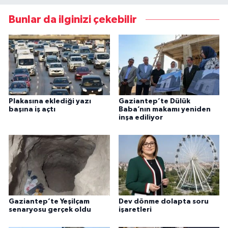
Bunlar da ilginizi çekebilir
Plakasına eklediği yazı
Gaziantep’te Dülük
başına iş açtı
Baba’nın makamı yeniden
inşa ediliyor
Gaziantep’te Yeşilçam
Dev dönme dolapta soru
senaryosu gerçek oldu
işaretleri