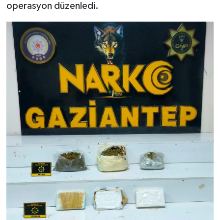
operasyon düzenledi.
Video Haber
Yaşam
Yeme-İçme
Yemek