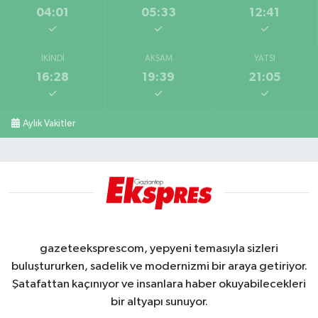
04:01
05:33
12:41
İKINDI
AKŞAM
YATSI
16:28
19:39
21:05
Aylık Vakitler
gazeteeksprescom, yepyeni temasıyla sizleri
buluştururken, sadelik ve modernizmi bir araya getiriyor.
Şatafattan kaçınıyor ve insanlara haber okuyabilecekleri
bir altyapı sunuyor.