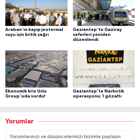
Araban'ın kayıp jeotermal
Gaziantep'te Gaziray
suyu için kritik çağrı
seferleri yeniden
düzenlendi
Ekonomik kriz Uslu
Gaziantep’te Narkotik
Group'uda vurdu!
operasyonu: 1 gözaltı
Yorumlar