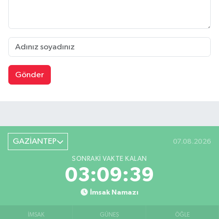
Gönder
GAZİANTEP
07.08.2026
SONRAKI VAKTE KALAN
03:09:38
İmsak Namazı
İMSAK
GÜNEŞ
ÖĞLE