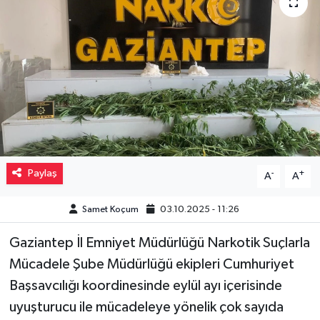
Müzik
Piyasa
Resmi İlanlar
Sağlık
Sinemalar
Paylaş
-
+
A
A
Siyaset
Samet Koçum
03.10.2025 - 11:26
Gaziantep İl Emniyet Müdürlüğü Narkotik Suçlarla
Spor
Mücadele Şube Müdürlüğü ekipleri Cumhuriyet
Teknoloji
Başsavcılığı koordinesinde eylül ayı içerisinde
uyuşturucu ile mücadeleye yönelik çok sayıda
Türkiye