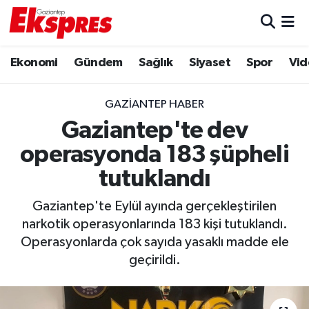
Eğitim
Hava Durumu
Ekonomi
Gündem
Sağlık
Siyaset
Spor
Vid
Ekonomi
Trafik Durumu
GAZIANTEP HABER
Gaziantep son dakika
Puan Durumu ve Fikstür
Gaziantep'te dev
operasyonda 183 şüpheli
Genel
Tüm Manşetler
tutuklandı
Gündem
Son Dakika Haberleri
Gaziantep'te Eylül ayında gerçekleştirilen
narkotik operasyonlarında 183 kişi tutuklandı.
Haberler
Haber Arşivi
Operasyonlarda çok sayıda yasaklı madde ele
geçirildi.
Kültür Sanat
Magazin