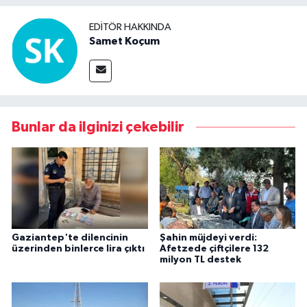
EDITÖR HAKKINDA
Samet Koçum
Bunlar da ilginizi çekebilir
Gaziantep'te dilencinin
Şahin müjdeyi verdi:
üzerinden binlerce lira çıktı
Afetzede çiftçilere 132
milyon TL destek