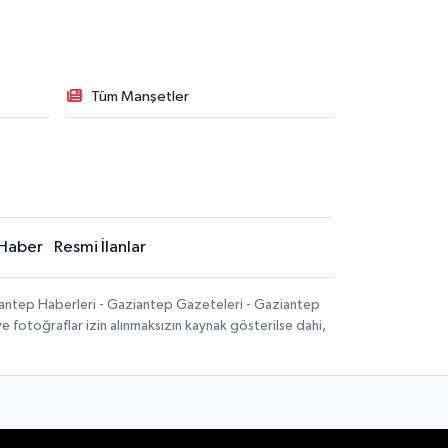
Tüm Manşetler
Haber
Resmi İlanlar
iantep Haberleri - Gaziantep Gazeteleri - Gaziantep
ve fotoğraflar izin alınmaksızın kaynak gösterilse dahi,