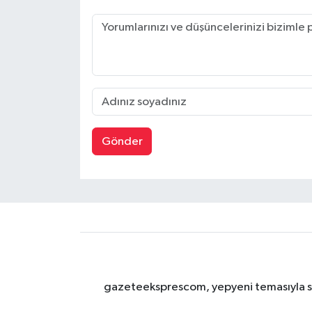
Gönder
gazeteeksprescom, yepyeni temasıyla sizl