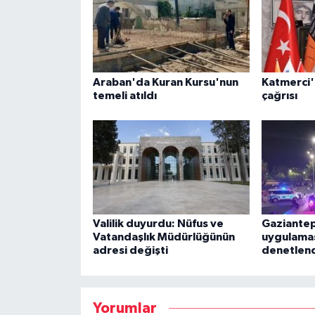
Araban'da Kuran Kursu'nun
Katmerci'
temeli atıldı
çağrısı
Valilik duyurdu: Nüfus ve
Gaziantep
Vatandaşlık Müdürlüğünün
uygulamas
adresi değişti
denetlen
Yorumlar