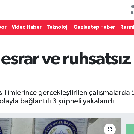
6
D
4
E
por
Video Haber
Teknoloji
Gaziantep Haber
Resmi
5
S
6
G
6
esrar ve ruhsatsız 
B
1
 Timlerince gerçekleştirilen çalışmalarda 
 olayla bağlantılı 3 şüpheli yakalandı.