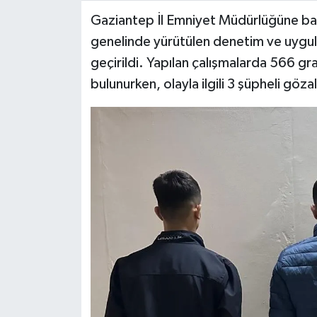
Gaziantep İl Emniyet Müdürlüğüne bağl
Video Haber
genelinde yürütülen denetim ve uygul
geçirildi. Yapılan çalışmalarda 566 gr
Yaşam
bulunurken, olayla ilgili 3 şüpheli gözal
Yeme-İçme
Yemek