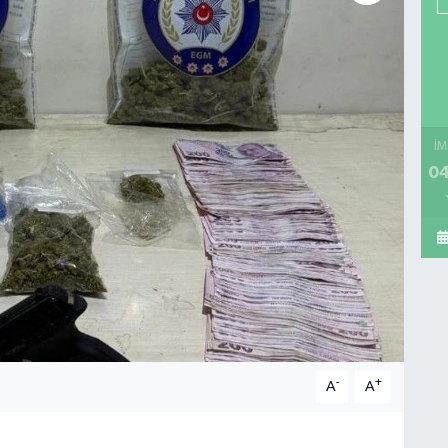
İM
04
-
+
A
A