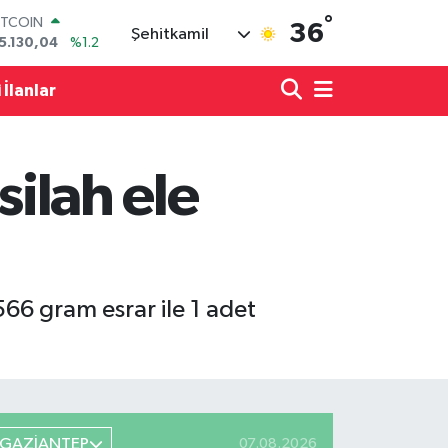
5.130,04
%1.2
°
36
OLAR
Şehitkamil
7,7106
%0.17
URO
 İlanlar
5,1652
%0.27
TERLİN
4,4046
%0.35
RAM ALTIN
618.49
%2.12
silah ele
İST100
3.773
%-19
566 gram esrar ile 1 adet
GAZİANTEP
07.08.2026