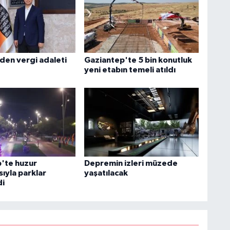
den vergi adaleti
Gaziantep'te 5 bin konutluk
yeni etabın temeli atıldı
'te huzur
Depremin izleri müzede
ıyla parklar
yaşatılacak
di