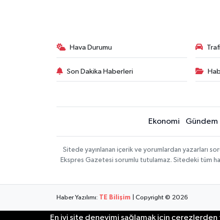
Hava Durumu
Tra
Son Dakika Haberleri
Hab
Ekonomi
Gündem
Sitede yayınlanan içerik ve yorumlardan yazarları 
Ekspres Gazetesi sorumlu tutulamaz. Sitedeki tüm harici
Haber Yazılımı:
TE Bilişim
| Copyright © 2026
En iyi site deneyimi sağlamak için çerezlerden f