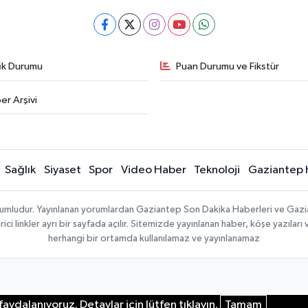
fik Durumu
Puan Durumu ve Fikstür
er Arşivi
Sağlık
Siyaset
Spor
Video Haber
Teknoloji
Gaziantep 
sorumludur. Yayınlanan yorumlardan Gaziantep Son Dakika Haberleri ve Gaz
 linkler ayrı bir sayfada açılır. Sitemizde yayınlanan haber, köşe yazıları 
herhangi bir ortamda kullanılamaz ve yayınlanamaz
aydalanıyoruz. Detaylar için lütfen tıklayın.
Tamam