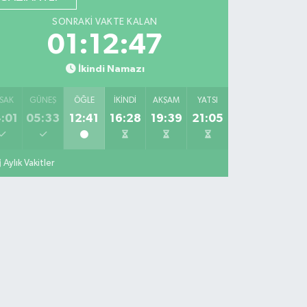
SONRAKI VAKTE KALAN
01:12:46
İkindi Namazı
SAK
GÜNEŞ
ÖĞLE
İKINDI
AKŞAM
YATSI
:01
05:33
12:41
16:28
19:39
21:05
Aylık Vakitler