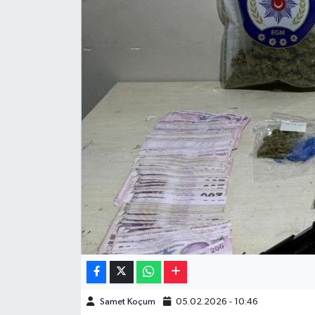
Müzik
Piyasa
Resmi İlanlar
Sağlık
Sinemalar
Siyaset
Spor
Teknoloji
Samet Koçum
05.02.2026 - 10:46
Türkiye