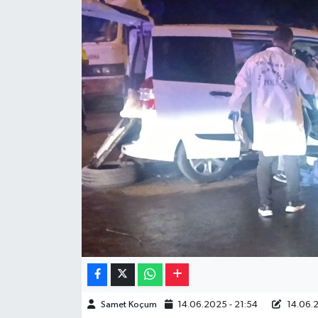
Müzik
Piyasa
Resmi İlanlar
Sağlık
Sinemalar
Siyaset
Spor
Teknoloji
Samet Koçum
14.06.2025 - 21:54
14.06.2
Türkiye