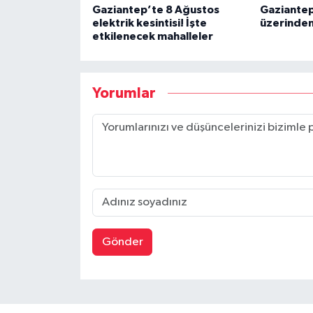
Gaziantep’te 8 Ağustos
Gaziantep
elektrik kesintisi! İşte
üzerinden 
etkilenecek mahalleler
Yorumlar
Gönder