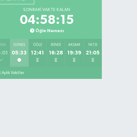
SONRAKI VAKTE KALAN
04:58:14
Öğle Namazı
SAK
GÜNEŞ
ÖĞLE
İKINDI
AKŞAM
YATSI
:01
05:33
12:41
16:28
19:39
21:05
Aylık Vakitler