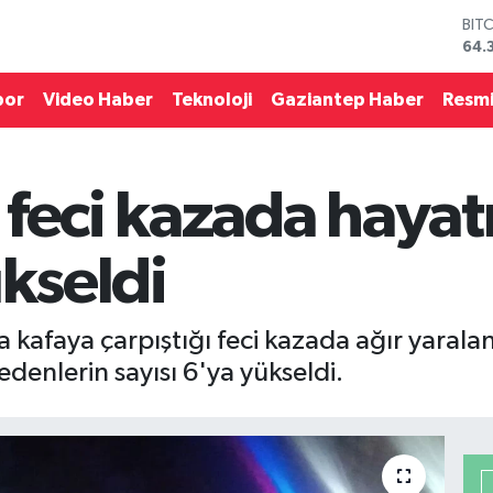
DO
47,
EU
55,
por
Video Haber
Teknoloji
Gaziantep Haber
Resmi
STE
64,
GRA
657
 feci kazada haya
BİS
13.
BIT
ükseldi
64.
a kafaya çarpıştığı feci kazada ağır yarala
denlerin sayısı 6'ya yükseldi.