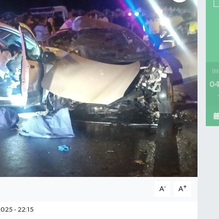
İM
04
-
+
A
A
025 - 22:15