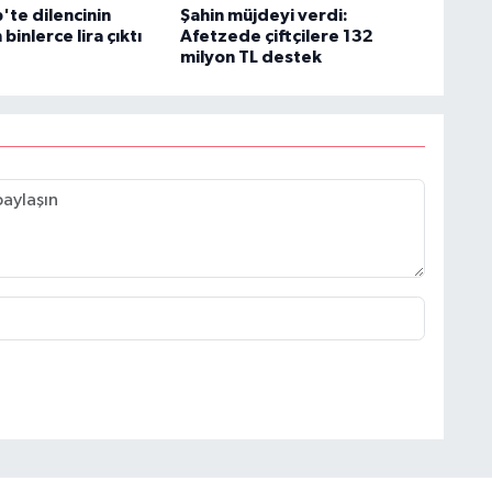
'te dilencinin
Şahin müjdeyi verdi:
binlerce lira çıktı
Afetzede çiftçilere 132
milyon TL destek