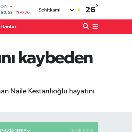
°
LAR
26
Şehitkamil
7143
%0.16
RO
0317
%-0.02
 İlanlar
RLİN
2463
%0.07
M ALTIN
4.81
%1.44
tını kaybeden
T100
799
%70
COIN
360,53
%-0.76
nan Naile Kestanlıoğlu hayatını
GAZİANTEP
07.08.2026