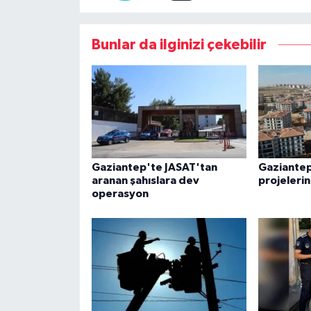
Bunlar da ilginizi çekebilir
Gaziantep'te JASAT'tan
Gaziantep
aranan şahıslara dev
projeleri
operasyon