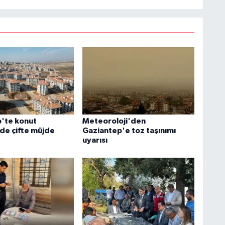
'te konut
Meteoroloji'den
nde çifte müjde
Gaziantep'e toz taşınımı
uyarısı