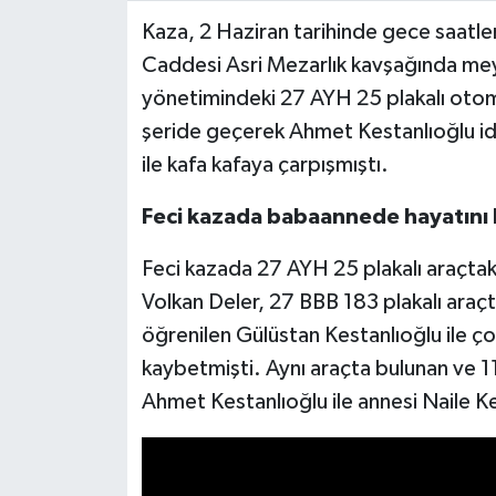
Kaza, 2 Haziran tarihinde gece saatler
Video Haber
Caddesi Asri Mezarlık kavşağında me
yönetimindeki 27 AYH 25 plakalı otom
Yaşam
şeride geçerek Ahmet Kestanlıoğlu idar
ile kafa kafaya çarpışmıştı.
Yeme-İçme
Feci kazada babaannede hayatını 
Yemek
Feci kazada 27 AYH 25 plakalı araçtak
Volkan Deler, 27 BBB 183 plakalı araçt
öğrenilen Gülüstan Kestanlıoğlu ile çoc
kaybetmişti. Aynı araçta bulunan ve 11
Ahmet Kestanlıoğlu ile annesi Naile Ke