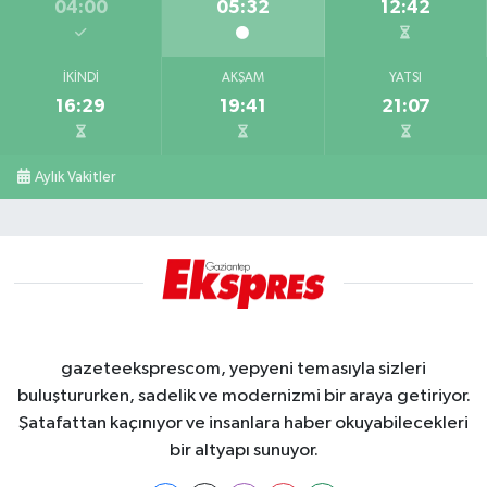
04:00
05:32
12:42
İKINDI
AKŞAM
YATSI
16:29
19:41
21:07
Aylık Vakitler
gazeteeksprescom, yepyeni temasıyla sizleri
buluştururken, sadelik ve modernizmi bir araya getiriyor.
Şatafattan kaçınıyor ve insanlara haber okuyabilecekleri
bir altyapı sunuyor.