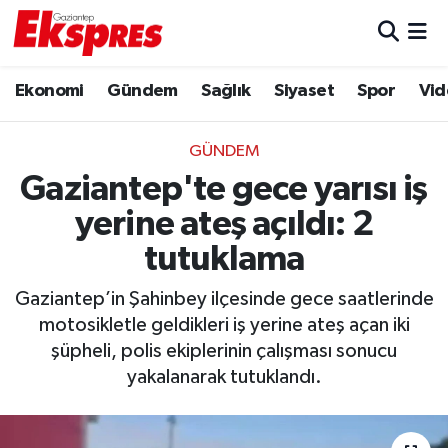
Eğitim
Hava Durumu
Ekonomi
Gündem
Sağlık
Siyaset
Spor
Vid
Ekonomi
Trafik Durumu
GÜNDEM
Gaziantep son dakika
Puan Durumu ve Fikstür
Gaziantep'te gece yarısı iş
yerine ateş açıldı: 2
Genel
Tüm Manşetler
tutuklama
Gündem
Son Dakika Haberleri
Gaziantep’in Şahinbey ilçesinde gece saatlerinde
motosikletle geldikleri iş yerine ateş açan iki
Haberler
Haber Arşivi
şüpheli, polis ekiplerinin çalışması sonucu
yakalanarak tutuklandı.
Kültür Sanat
Magazin