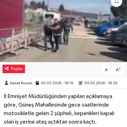
Müzik
Piyasa
Resmi İlanlar
Sağlık
Sinemalar
Paylaş
-
+
A
A
Siyaset
Samet Koçum
05.02.2026 - 18:19
05.02.2026 - 18:29
İl Emniyet Müdürlüğünden yapılan açıklamaya
Spor
göre, Güneş Mahallesinde gece saatlerinde
Teknoloji
motosikletle gelen 2 şüpheli, kepenkleri kapalı
olan iş yerine ateş açtıktan sonra kaçtı.
Türkiye