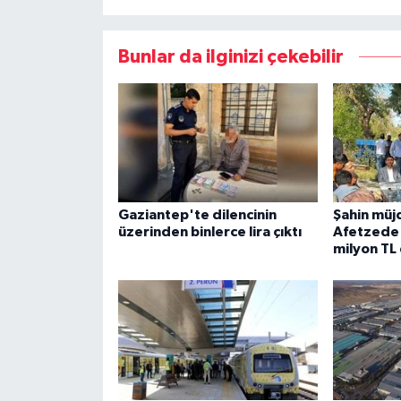
Bunlar da ilginizi çekebilir
Gaziantep'te dilencinin
Şahin müj
üzerinden binlerce lira çıktı
Afetzede 
milyon TL