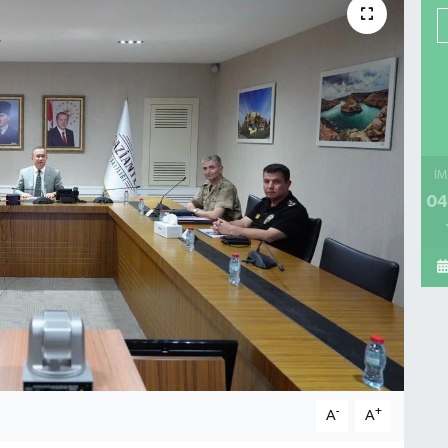
İM
04
-
+
A
A