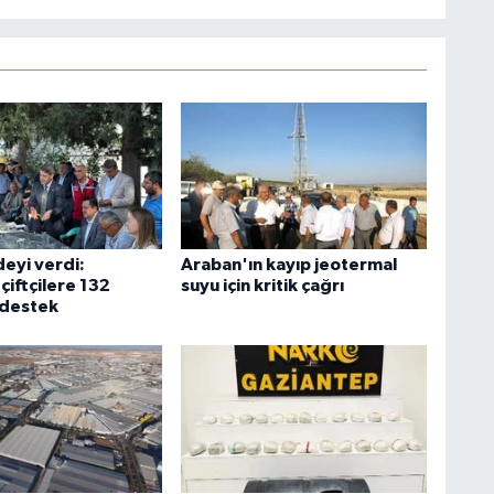
deyi verdi:
Araban'ın kayıp jeotermal
çiftçilere 132
suyu için kritik çağrı
 destek