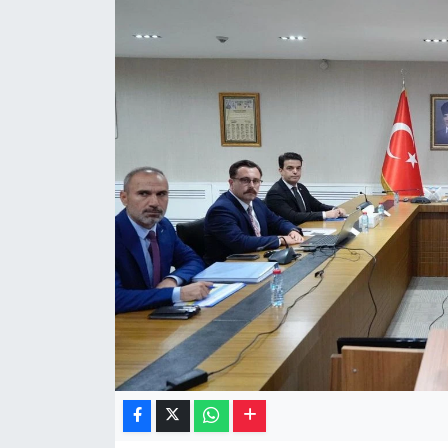
Müzik
Piyasa
Resmi İlanlar
Sağlık
Sinemalar
Siyaset
Spor
Teknoloji
Türkiye