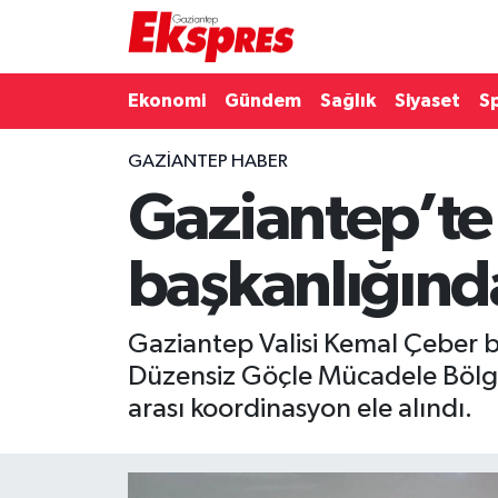
Eğitim
Hava Durumu
Ekonomi
Gündem
Sağlık
Siyaset
S
Ekonomi
Trafik Durumu
GAZIANTEP HABER
Gaziantep’te 
Gaziantep son dakika
Puan Durumu ve Fikstür
Genel
Tüm Manşetler
başkanlığında
Gündem
Son Dakika Haberleri
Gaziantep Valisi Kemal Çeber b
Haberler
Haber Arşivi
Düzensiz Göçle Mücadele Bölge D
arası koordinasyon ele alındı.
Kültür Sanat
Magazin