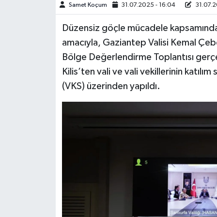
Samet Koçum
31.07.2025 - 16:04
31.07.2
Video Haber
Düzensiz göçle mücadele kapsamında y
amacıyla, Gaziantep Valisi Kemal Çeb
Yaşam
Bölge Değerlendirme Toplantısı gerçek
Kilis’ten vali ve vali vekillerinin katı
Yeme-İçme
(VKS) üzerinden yapıldı.
Yemek