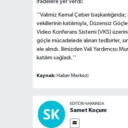
ifadelere yer verdi:
''Valimiz Kemal Çeber başkanlığında; Şa
vekillerinin katılımıyla, Düzensiz Gö
Video Konferans Sistemi (VKS) üzerind
göçle mücadelede alınan tedbirler, sını
ele alındı. İlimizden Vali Yardımcısı Mu
katılım sağladı.''
Kaynak:
Haber Merkezi
EDITÖR HAKKINDA
Samet Koçum