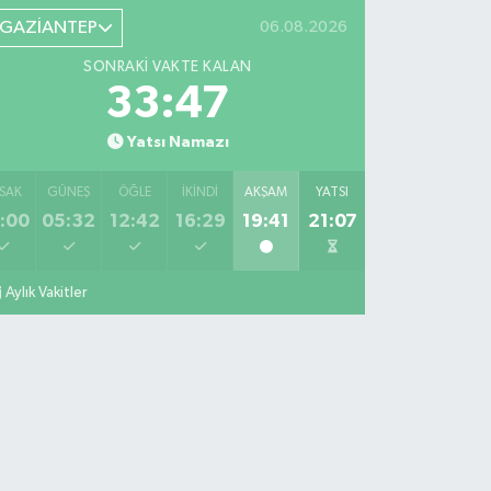
GAZİANTEP
06.08.2026
SONRAKI VAKTE KALAN
33:46
Yatsı Namazı
SAK
GÜNEŞ
ÖĞLE
İKINDI
AKŞAM
YATSI
:00
05:32
12:42
16:29
19:41
21:07
Aylık Vakitler