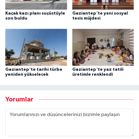
Kaçak kazı planı suçüstüyle
Gaziantep'te yeni sosyal
son buldu
tesis müjdesi
Gaziantep'te tarihi türbe
Gaziantep'te yaz tatili
yeniden yükselecek
üretimle renklendi
Yorumlar