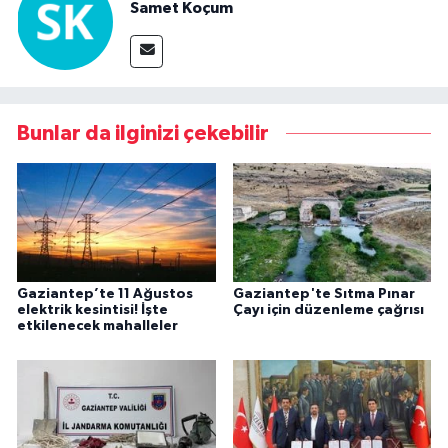
Samet Koçum
Bunlar da ilginizi çekebilir
Gaziantep’te 11 Ağustos
Gaziantep'te Sıtma Pınar
elektrik kesintisi! İşte
Çayı için düzenleme çağrısı
etkilenecek mahalleler