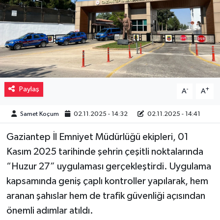
Müzik
Piyasa
Resmi İlanlar
Paylaş
-
+
A
A
Sağlık
Samet Koçum
02.11.2025 - 14:32
02.11.2025 - 14:41
Sinemalar
Gaziantep İl Emniyet Müdürlüğü ekipleri, 01
Siyaset
Kasım 2025 tarihinde şehrin çeşitli noktalarında
“Huzur 27” uygulaması gerçekleştirdi. Uygulama
Spor
kapsamında geniş çaplı kontroller yapılarak, hem
Teknoloji
aranan şahıslar hem de trafik güvenliği açısından
önemli adımlar atıldı.
Türkiye