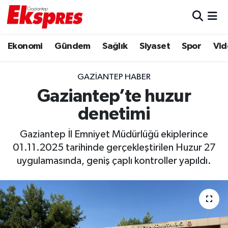
Eğitim
Hava Durumu
Ekonomi
Gündem
Sağlık
Siyaset
Spor
Vid
Ekonomi
Trafik Durumu
GAZIANTEP HABER
Gaziantep son dakika
Puan Durumu ve Fikstür
Gaziantep’te huzur
denetimi
Genel
Tüm Manşetler
Gaziantep İl Emniyet Müdürlüğü ekiplerince
Gündem
Son Dakika Haberleri
01.11.2025 tarihinde gerçekleştirilen Huzur 27
uygulamasında, geniş çaplı kontroller yapıldı.
Haberler
Haber Arşivi
Kültür Sanat
Magazin