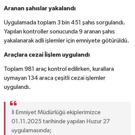
Aranan şahıslar yakalandı
Video Haber
Uygulamada toplam 3 bin 451 şahıs sorgulandı.
Yaşam
Yapılan kontroller sonucunda 9 aranan şahıs
yakalanarak adli işlemler için emniyete götürüldü.
Yeme-İçme
Araçlara cezai İişlem uygulandı
Yemek
Toplam 981 araç kontrol edilirken, kurallara
uymayan 134 araca çeşitli cezai işlemler
uygulandı.
İl Emniyet Müdürlüğü ekiplerimizce
01.11.2025 tarihinde yapılan Huzur 27
uygulamasında;