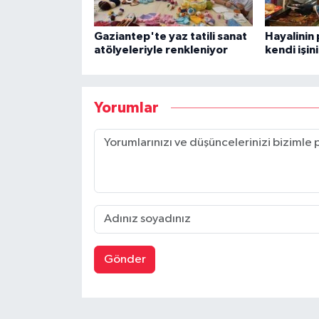
Gaziantep'te yaz tatili sanat
Hayalinin 
atölyeleriyle renkleniyor
kendi işin
Yorumlar
Gönder