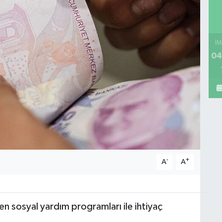
İM
04
-
+
A
A
n sosyal yardım programları ile ihtiyaç