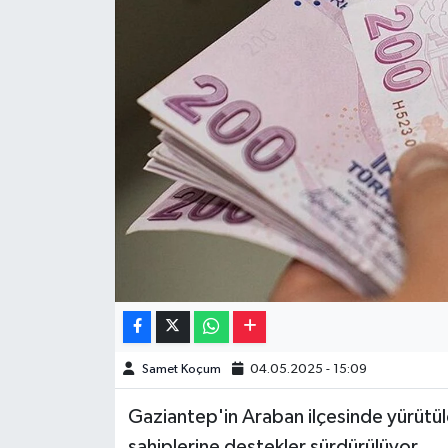
Müzik
Piyasa
Resmi İlanlar
Sağlık
Sinemalar
Siyaset
Spor
Samet Koçum
04.05.2025 - 15:09
Teknoloji
Gaziantep'in Araban ilçesinde yürütüle
Türkiye
sahiplerine destekler sürdürülüyor.