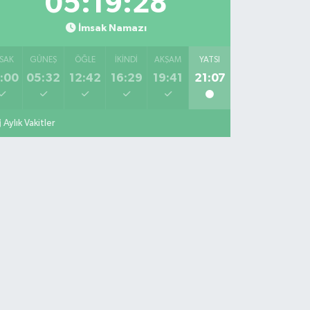
05:19:27
İmsak Namazı
SAK
GÜNEŞ
ÖĞLE
İKINDI
AKŞAM
YATSI
:00
05:32
12:42
16:29
19:41
21:07
Aylık Vakitler