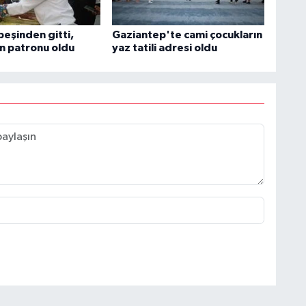
peşinden gitti,
Gaziantep'te cami çocukların
in patronu oldu
yaz tatili adresi oldu