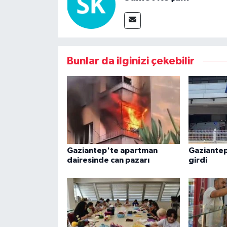
Bunlar da ilginizi çekebilir
Gaziantep'te apartman
Gaziantep'
dairesinde can pazarı
girdi