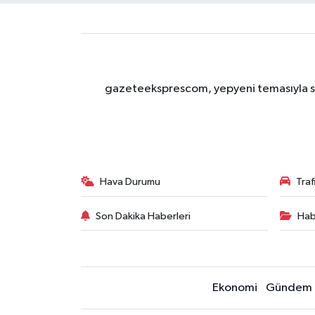
gazeteeksprescom, yepyeni temasıyla sizl
Hava Durumu
Tra
Son Dakika Haberleri
Hab
Ekonomi
Gündem