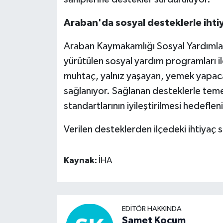
Araban'da sosyal desteklerle ihtiy
Video Haber
Araban Kaymakamlığı Sosyal Yardımla
Yaşam
yürütülen sosyal yardım programları il
Yeme-İçme
muhtaç, yalnız yaşayan, yemek yapa
sağlanıyor. Sağlanan desteklerle temel
Yemek
standartlarının iyileştirilmesi hedeflen
Verilen desteklerden ilçedeki ihtiyaç s
Kaynak:
İHA
EDITÖR HAKKINDA
Samet Koçum