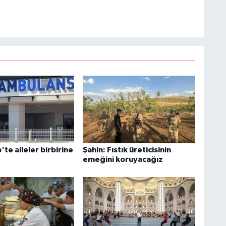
te aileler birbirine
Şahin: Fıstık üreticisinin
emeğini koruyacağız