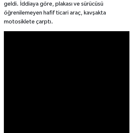
geldi. İddiaya göre, plakası ve sürücüsü
öğrenilemeyen hafif ticari araç, kavşakta
Video Haber
motosiklete çarptı.
Yaşam
Yeme-İçme
Yemek