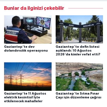
Bunlar da ilginizi çekebilir
Gaziantep'te dev
Gaziantep’te defin listesi
dolandırıcılık operasyonu
açıklandı: 10 Ağustos
2026'da kimler vefat etti?
Gaziantep’te 11 Ağustos
Gaziantep'te Sıtma Pınar
elektrik kesintisi! İşte
Çayı için düzenleme çağrısı
etkilenecek mahalleler