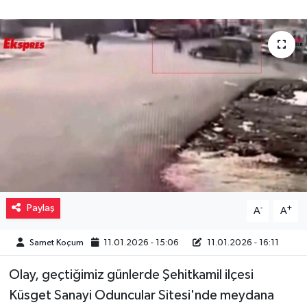
Müzik
Piyasa
Resmi İlanlar
Sağlık
Sinemalar
Siyaset
Paylaş
-
+
A
A
Spor
Samet Koçum
11.01.2026 - 15:06
11.01.2026 - 16:11
Teknoloji
Olay, geçtiğimiz günlerde Şehitkamil ilçesi
Küsget Sanayi Oduncular Sitesi'nde meydana
Türkiye