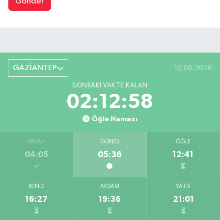
Gönder
GAZİANTEP
10.08.2026
SONRAKI VAKTE KALAN
02:12:57
Öğle Namazı
İMSAK
GÜNEŞ
ÖĞLE
04:05
05:36
12:41
İKINDI
AKŞAM
YATSI
16:27
19:36
21:01