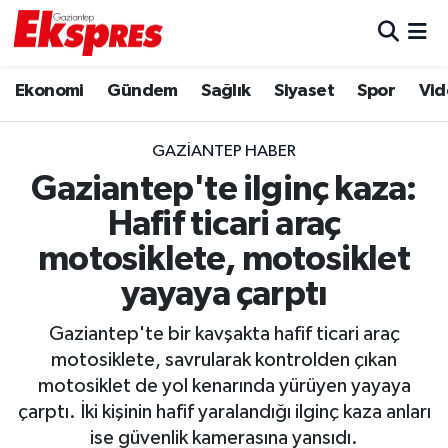
Eğitim
Hava Durumu
Ekonomi
Gündem
Sağlık
Siyaset
Spor
Vid
Ekonomi
Trafik Durumu
GAZIANTEP HABER
Gaziantep son dakika
Puan Durumu ve Fikstür
Gaziantep'te ilginç kaza:
Hafif ticari araç
Genel
Tüm Manşetler
motosiklete, motosiklet
Gündem
Son Dakika Haberleri
yayaya çarptı
Haberler
Haber Arşivi
Gaziantep'te bir kavşakta hafif ticari araç
motosiklete, savrularak kontrolden çıkan
Kültür Sanat
motosiklet de yol kenarında yürüyen yayaya
çarptı. İki kişinin hafif yaralandığı ilginç kaza anları
Magazin
ise güvenlik kamerasına yansıdı.