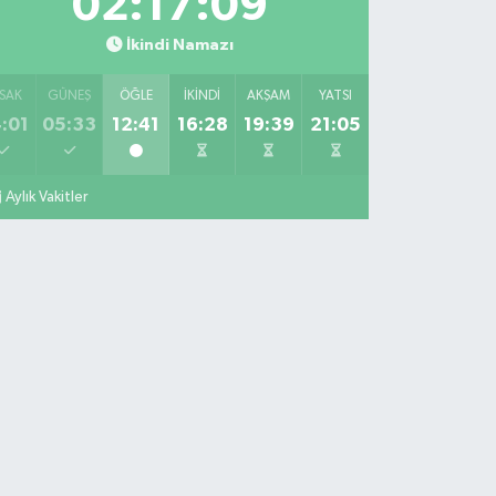
02:17:08
İkindi Namazı
SAK
GÜNEŞ
ÖĞLE
İKINDI
AKŞAM
YATSI
:01
05:33
12:41
16:28
19:39
21:05
Aylık Vakitler