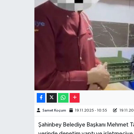
Müzik
Piyasa
Resmi İlanlar
Sağlık
Sinemalar
Siyaset
Spor
Samet Koçum
19.11.2025 - 10:55
19.11.20
Teknoloji
Şahinbey Belediye Başkanı Mehmet Tahm
Türkiye
yerinde denetim yaptı ve işletmeciye i