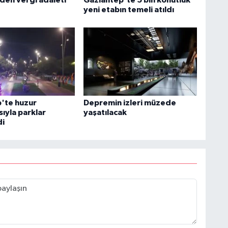
yeni etabın temeli atıldı
'te huzur
Depremin izleri müzede
ıyla parklar
yaşatılacak
di