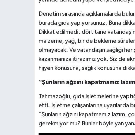
Denetim sırasında açıklamalarda bulun
Video Haber
burada gıda yapıyorsunuz. Buna dikka
Yaşam
Dikkat edilmedi. dört tane vatandaşımı
malzeme, yağ, bir de bekleme süreleri
Yeme-İçme
olmayacak. Ve vatandaşın sağlığı her ş
kazanmanıza itirazımız yok. Siz de ek
Yemek
hijyen konusuna, sağlık konusuna dikk
“Şunların ağzını kapatmamız lazı
Tahmazoğlu, gıda işletmelerine yaptığı 
etti. İşletme çalışanlarına uyarılarda b
“Şunların ağzını kapatmamız lazım, ço
gerekmiyor mu? Bunlar böyle yan yana 