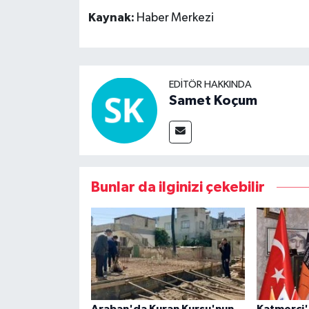
Kaynak:
Haber Merkezi
EDITÖR HAKKINDA
Samet Koçum
Bunlar da ilginizi çekebilir
Araban'da Kuran Kursu'nun
Katmerci'