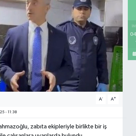
İM
04
-
+
A
A
25 - 11:38
azoğlu, zabıta ekipleriyle birlikte bir iş
le çalışanlara uyarılarda bulundu.