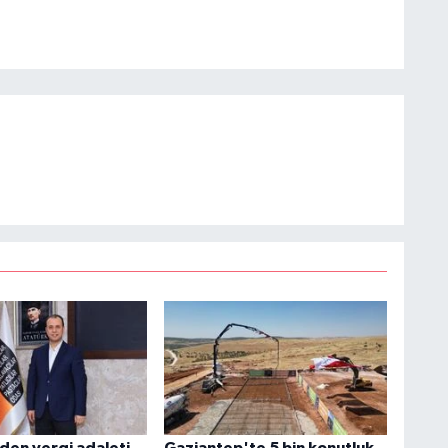
den vergi adaleti
Gaziantep'te 5 bin konutluk