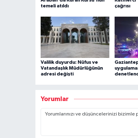
temeli atıldı
çağrısı
Valilik duyurdu: Nüfus ve
Gaziantep
Vatandaşlık Müdürlüğünün
uygulamas
adresi değişti
denetlen
Yorumlar