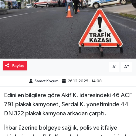
Müzik
Piyasa
Resmi İlanlar
Sağlık
Paylaş
-
+
A
A
Sinemalar
Samet Koçum
26.12.2025 - 14:08
Siyaset
Edinilen bilgilere göre Akif K. idaresindeki 46 ACF
Spor
791 plakalı kamyonet, Serdal K. yönetiminde 44
DN 322 plakalı kamyona arkadan çarptı.
Teknoloji
İhbar üzerine bölgeye sağlık, polis ve itfaiye
Türkiye