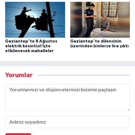
Gaziantep’te 8 Ağustos
Gaziantep'te dilencinin
elektrik kesintisi! İşte
üzerinden binlerce lira çıktı
etkilenecek mahalleler
Yorumlar