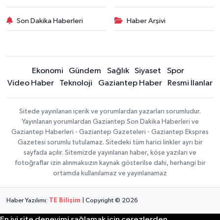
Son Dakika Haberleri
Haber Arşivi
Ekonomi
Gündem
Sağlık
Siyaset
Spor
Video Haber
Teknoloji
Gaziantep Haber
Resmi İlanlar
Sitede yayınlanan içerik ve yorumlardan yazarları sorumludur.
Yayınlanan yorumlardan Gaziantep Son Dakika Haberleri ve
Gaziantep Haberleri - Gaziantep Gazeteleri - Gaziantep Ekspres
Gazetesi sorumlu tutulamaz. Sitedeki tüm harici linkler ayrı bir
sayfada açılır. Sitemizde yayınlanan haber, köşe yazıları ve
fotoğraflar izin alınmaksızın kaynak gösterilse dahi, herhangi bir
ortamda kullanılamaz ve yayınlanamaz
Haber Yazılımı:
TE Bilişim
| Copyright © 2026
En iyi site deneyimi sağlamak için çerezlerden