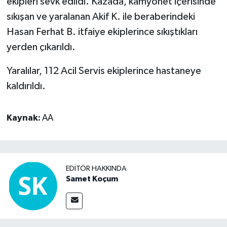
ekipleri sevk edildi. Kazada, kamyonet içerisinde
sıkışan ve yaralanan Akif K. ile beraberindeki
Video Haber
Hasan Ferhat B. itfaiye ekiplerince sıkıştıkları
yerden çıkarıldı.
Yaşam
Yaralılar, 112 Acil Servis ekiplerince hastaneye
Yeme-İçme
kaldırıldı.
Yemek
Kaynak:
AA
EDITÖR HAKKINDA
Samet Koçum