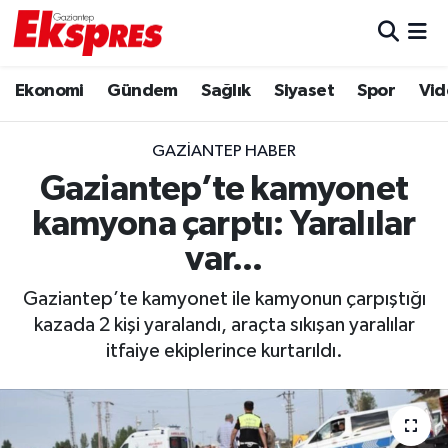
Eğitim
Hava Durumu
Ekonomi
Gündem
Sağlık
Siyaset
Spor
Vid
Ekonomi
Trafik Durumu
GAZIANTEP HABER
Gaziantep son dakika
Puan Durumu ve Fikstür
Gaziantep’te kamyonet
kamyona çarptı: Yaralılar
Genel
Tüm Manşetler
var...
Gündem
Son Dakika Haberleri
Gaziantep’te kamyonet ile kamyonun çarpıştığı
kazada 2 kişi yaralandı, araçta sıkışan yaralılar
Haberler
Haber Arşivi
itfaiye ekiplerince kurtarıldı.
Kültür Sanat
Magazin