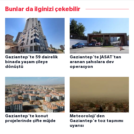
Bunlar da ilginizi çekebilir
Gaziantep'te 59 dairelik
Gaziantep'te JASAT'tan
binada yaşam çileye
aranan şahıslara dev
dönüştü
operasyon
Gaziantep'te konut
Meteoroloji'den
projelerinde çifte müjde
Gaziantep'e toz taşınımı
uyarısı