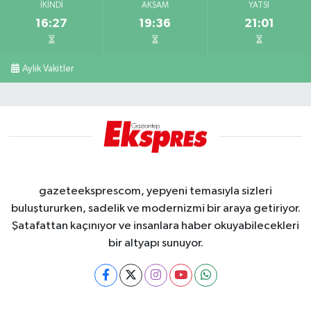
İKINDI
AKŞAM
YATSI
16:27
19:36
21:01
Aylık Vakitler
gazeteeksprescom, yepyeni temasıyla sizleri
buluştururken, sadelik ve modernizmi bir araya getiriyor.
Şatafattan kaçınıyor ve insanlara haber okuyabilecekleri
bir altyapı sunuyor.