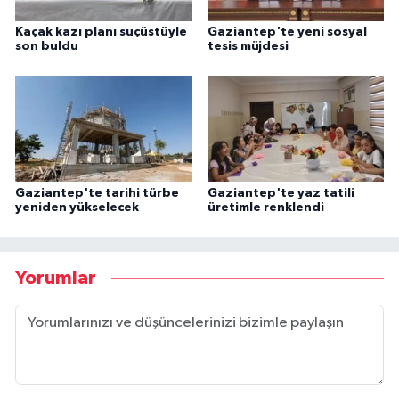
Kaçak kazı planı suçüstüyle
Gaziantep'te yeni sosyal
son buldu
tesis müjdesi
Gaziantep'te tarihi türbe
Gaziantep'te yaz tatili
yeniden yükselecek
üretimle renklendi
Yorumlar