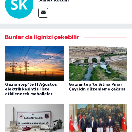
Samet Koçum
Bunlar da ilginizi çekebilir
Gaziantep’te 11 Ağustos
Gaziantep'te Sıtma Pınar
elektrik kesintisi! İşte
Çayı için düzenleme çağrısı
etkilenecek mahalleler