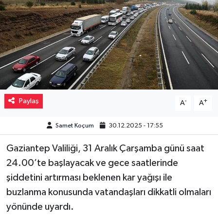
Müzik
Piyasa
Resmi İlanlar
Sağlık
Paylaş
-
+
A
A
Sinemalar
Samet Koçum
30.12.2025 - 17:55
Siyaset
Gaziantep Valiliği, 31 Aralık Çarşamba günü saat
24.00’te başlayacak ve gece saatlerinde
Spor
şiddetini artırması beklenen kar yağışı ile
Teknoloji
buzlanma konusunda vatandaşları dikkatli olmaları
yönünde uyardı.
Türkiye