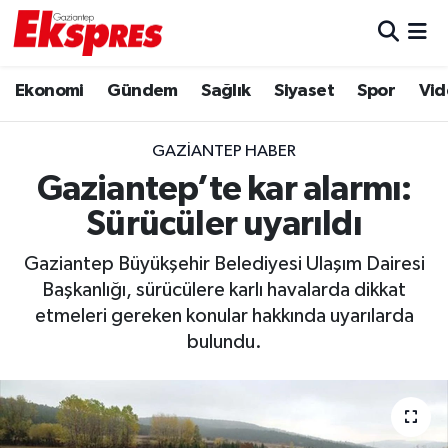
Eğitim
Hava Durumu
Ekonomi
Gündem
Sağlık
Siyaset
Spor
Vid
Ekonomi
Trafik Durumu
GAZIANTEP HABER
Gaziantep son dakika
Puan Durumu ve Fikstür
Gaziantep’te kar alarmı:
Sürücüler uyarıldı
Genel
Tüm Manşetler
Gaziantep Büyükşehir Belediyesi Ulaşım Dairesi
Gündem
Son Dakika Haberleri
Başkanlığı, sürücülere karlı havalarda dikkat
etmeleri gereken konular hakkında uyarılarda
Haberler
Haber Arşivi
bulundu.
Kültür Sanat
Magazin