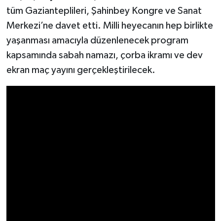
tüm Gazianteplileri, Şahinbey Kongre ve Sanat
Video Haber
Merkezi’ne davet etti. Milli heyecanın hep birlikte
yaşanması amacıyla düzenlenecek program
Yaşam
kapsamında sabah namazı, çorba ikramı ve dev
ekran maç yayını gerçekleştirilecek.
Yeme-İçme
Yemek