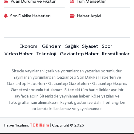
Puan Durumu ve Fikstür
Tüm Manşetler
Son Dakika Haberleri
Haber Arşivi
Ekonomi
Gündem
Sağlık
Siyaset
Spor
Video Haber
Teknoloji
Gaziantep Haber
Resmi İlanlar
Sitede yayınlanan içerik ve yorumlardan yazarları sorumludur.
Yayınlanan yorumlardan Gaziantep Son Dakika Haberleri ve
Gaziantep Haberleri - Gaziantep Gazeteleri - Gaziantep Ekspres
Gazetesi sorumlu tutulamaz. Sitedeki tüm harici linkler ayrı bir
sayfada açılır. Sitemizde yayınlanan haber, köşe yazıları ve
fotoğraflar izin alınmaksızın kaynak gösterilse dahi, herhangi bir
ortamda kullanılamaz ve yayınlanamaz
Haber Yazılımı:
TE Bilişim
| Copyright © 2026