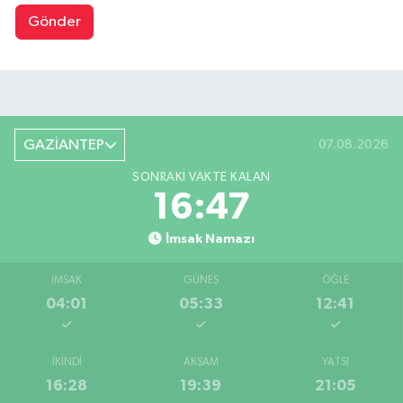
Gönder
GAZİANTEP
07.08.2026
SONRAKI VAKTE KALAN
16:47
İmsak Namazı
İMSAK
GÜNEŞ
ÖĞLE
04:01
05:33
12:41
İKINDI
AKŞAM
YATSI
16:28
19:39
21:05