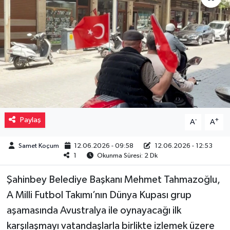
Müzik
Piyasa
Resmi İlanlar
Sağlık
Paylaş
-
+
A
A
Sinemalar
Samet Koçum
12.06.2026 - 09:58
12.06.2026 - 12:53
Siyaset
1
Okunma Süresi: 2 Dk
Spor
Şahinbey Belediye Başkanı Mehmet Tahmazoğlu,
A Milli Futbol Takımı’nın Dünya Kupası grup
Teknoloji
aşamasında Avustralya ile oynayacağı ilk
karşılaşmayı vatandaşlarla birlikte izlemek üzere
Türkiye