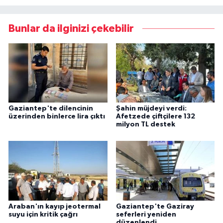
Bunlar da ilginizi çekebilir
Gaziantep'te dilencinin
Şahin müjdeyi verdi:
üzerinden binlerce lira çıktı
Afetzede çiftçilere 132
milyon TL destek
Araban'ın kayıp jeotermal
Gaziantep'te Gaziray
suyu için kritik çağrı
seferleri yeniden
düzenlendi