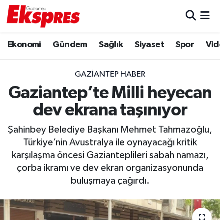
Eğitim
Hava Durumu
Ekonomi
Gündem
Sağlık
Siyaset
Spor
Vid
Ekonomi
Trafik Durumu
GAZIANTEP HABER
Gaziantep son dakika
Puan Durumu ve Fikstür
Gaziantep’te Milli heyecan
dev ekrana taşınıyor
Genel
Tüm Manşetler
Şahinbey Belediye Başkanı Mehmet Tahmazoğlu,
Gündem
Son Dakika Haberleri
Türkiye’nin Avustralya ile oynayacağı kritik
karşılaşma öncesi Gazianteplileri sabah namazı,
Haberler
Haber Arşivi
çorba ikramı ve dev ekran organizasyonunda
buluşmaya çağırdı.
Kültür Sanat
Magazin