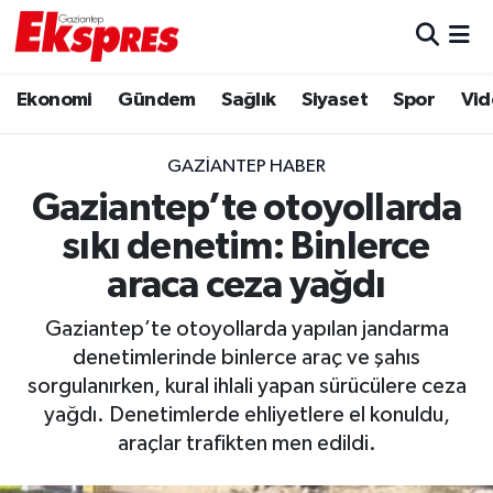
Eğitim
Hava Durumu
Ekonomi
Gündem
Sağlık
Siyaset
Spor
Vid
Ekonomi
Trafik Durumu
GAZIANTEP HABER
Gaziantep son dakika
Puan Durumu ve Fikstür
Gaziantep’te otoyollarda
sıkı denetim: Binlerce
Genel
Tüm Manşetler
araca ceza yağdı
Gündem
Son Dakika Haberleri
Gaziantep’te otoyollarda yapılan jandarma
denetimlerinde binlerce araç ve şahıs
Haberler
Haber Arşivi
sorgulanırken, kural ihlali yapan sürücülere ceza
yağdı. Denetimlerde ehliyetlere el konuldu,
Kültür Sanat
araçlar trafikten men edildi.
Magazin