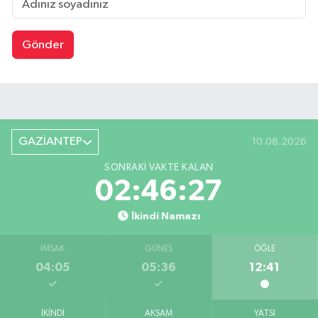
Gönder
GAZİANTEP
10.08.2026
SONRAKI VAKTE KALAN
02:46:26
İkindi Namazı
İMSAK
GÜNEŞ
ÖĞLE
04:05
05:36
12:41
İKINDI
AKŞAM
YATSI