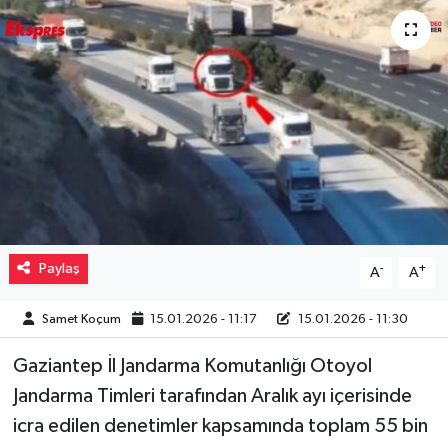
Müzik
Piyasa
Resmi İlanlar
Sağlık
Sinemalar
Paylaş
-
+
A
A
Siyaset
Samet Koçum
15.01.2026 - 11:17
15.01.2026 - 11:30
Spor
Gaziantep İl Jandarma Komutanlığı Otoyol
Teknoloji
Jandarma Timleri tarafından Aralık ayı içerisinde
icra edilen denetimler kapsamında toplam 55 bin
Türkiye