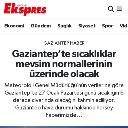
Eğitim
Hava Durumu
Ekonomi
Gündem
Sağlık
Siyaset
Spor
Vid
Ekonomi
Trafik Durumu
GAZIANTEP HABER
Gaziantep son dakika
Puan Durumu ve Fikstür
Gaziantep’te sıcaklıklar
mevsim normallerinin
Genel
Tüm Manşetler
üzerinde olacak
Gündem
Son Dakika Haberleri
Meteoroloji Genel Müdürlüğü’nün verilerine göre
Gaziantep’te 27 Ocak Pazartesi günü sıcaklığın 6
Haberler
Haber Arşivi
derece civarında olacağını tahmin ediliyor.
Gaziantep hava durumu hakkında herşey
Kültür Sanat
haberimizde...
Magazin