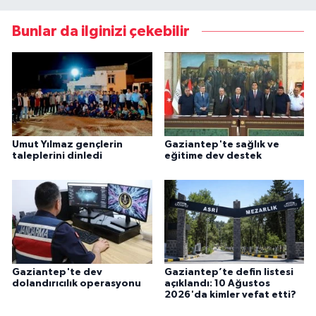
Bunlar da ilginizi çekebilir
Umut Yılmaz gençlerin
Gaziantep'te sağlık ve
taleplerini dinledi
eğitime dev destek
Gaziantep'te dev
Gaziantep’te defin listesi
dolandırıcılık operasyonu
açıklandı: 10 Ağustos
2026'da kimler vefat etti?