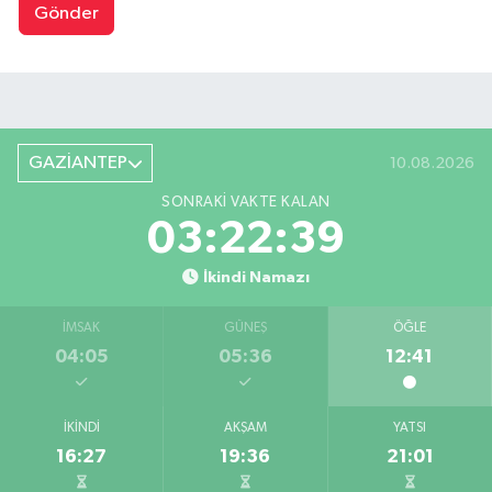
Gönder
GAZİANTEP
10.08.2026
SONRAKI VAKTE KALAN
03:22:38
İkindi Namazı
İMSAK
GÜNEŞ
ÖĞLE
04:05
05:36
12:41
İKINDI
AKŞAM
YATSI
16:27
19:36
21:01