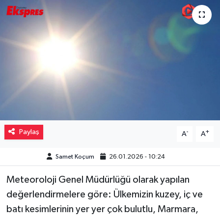
Müzik
Piyasa
Resmi İlanlar
Sağlık
Sinemalar
Paylaş
-
+
A
A
Siyaset
Samet Koçum
26.01.2026 - 10:24
Spor
Meteoroloji Genel Müdürlüğü olarak yapılan
Teknoloji
değerlendirmelere göre: Ülkemizin kuzey, iç ve
batı kesimlerinin yer yer çok bulutlu, Marmara,
Türkiye