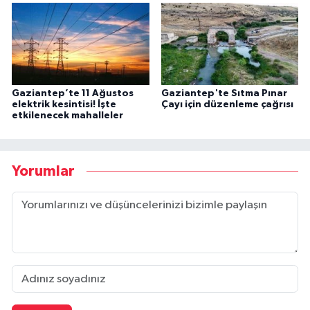
Gaziantep’te 11 Ağustos
Gaziantep'te Sıtma Pınar
elektrik kesintisi! İşte
Çayı için düzenleme çağrısı
etkilenecek mahalleler
Yorumlar