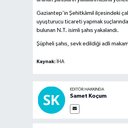
Gaziantep'in Şehitkâmil ilçesindeki ça
Video Haber
uyuşturucu ticareti yapmak suçlarından
Yaşam
bulunan N.T. isimli şahıs yakalandı.
Yeme-İçme
Şüpheli şahıs, sevk edildiği adli maka
Yemek
Kaynak:
İHA
EDITÖR HAKKINDA
Samet Koçum