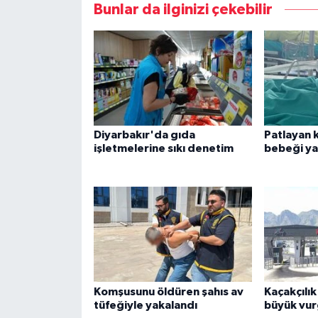
Bunlar da ilginizi çekebilir
Diyarbakır'da gıda
Patlayan 
işletmelerine sıkı denetim
bebeği ya
Komşusunu öldüren şahıs av
Kaçakçılı
tüfeğiyle yakalandı
büyük vu