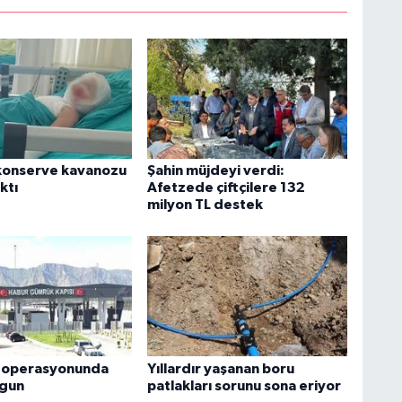
konserve kavanozu
Şahin müjdeyi verdi:
ktı
Afetzede çiftçilere 132
milyon TL destek
k operasyonunda
Yıllardır yaşanan boru
rgun
patlakları sorunu sona eriyor