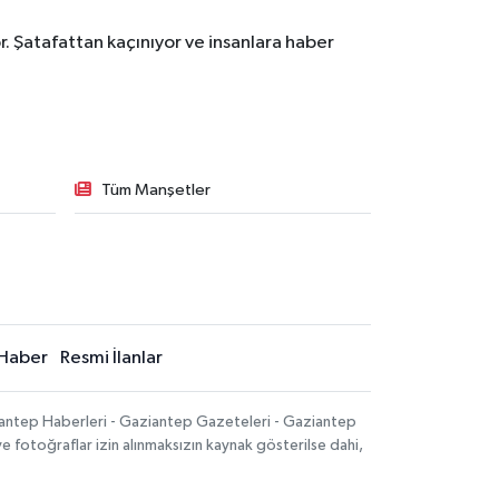
. Şatafattan kaçınıyor ve insanlara haber
Tüm Manşetler
Haber
Resmi İlanlar
iantep Haberleri - Gaziantep Gazeteleri - Gaziantep
ve fotoğraflar izin alınmaksızın kaynak gösterilse dahi,