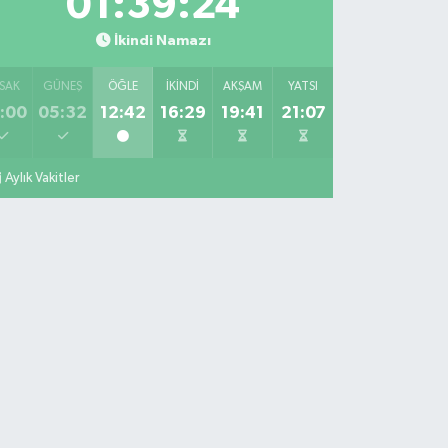
01:39:23
İkindi Namazı
SAK
GÜNEŞ
ÖĞLE
İKINDI
AKŞAM
YATSI
:00
05:32
12:42
16:29
19:41
21:07
Aylık Vakitler