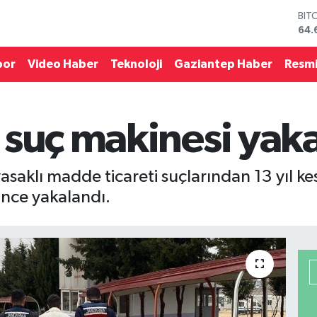
BIT
64.
DO
47,
por
Video Haber
Teknoloji
Gaziantep Haber
Resmi
EU
55,
STE
64,
 suç makinesi yak
GRA
651
BİS
13.
asaklı madde ticareti suçlarından 13 yıl ke
ince yakalandı.