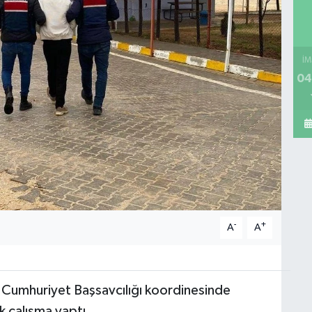
İM
04
-
+
A
A
 Cumhuriyet Başsavcılığı koordinesinde
k çalışma yaptı.