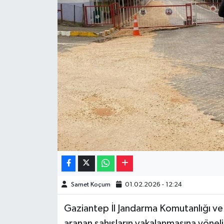
Müzik
Piyasa
Resmi İlanlar
Sağlık
Sinemalar
Siyaset
Spor
Samet Koçum
01.02.2026 - 12:24
Teknoloji
Gaziantep İl Jandarma Komutanlığı ve
Türkiye
aranan şahısların yakalanmasına yöneli