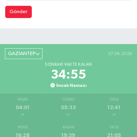
Gönder
GAZİANTEP
07.08.2026
SONRAKI VAKTE KALAN
34:55
İmsak Namazı
İMSAK
GÜNEŞ
ÖĞLE
04:01
05:33
12:41
İKINDI
AKŞAM
YATSI
16:28
19:39
21:05