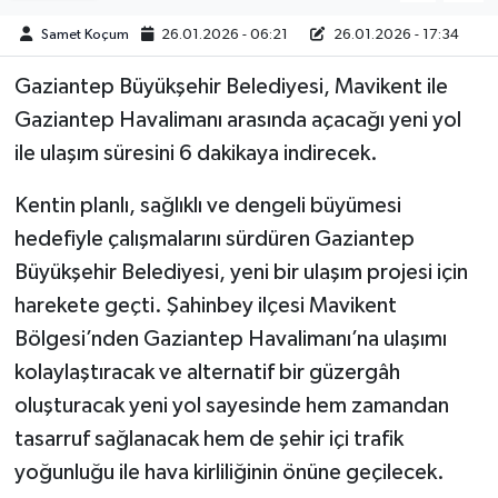
Samet Koçum
26.01.2026 - 06:21
26.01.2026 - 17:34
Müzik
Gaziantep Büyükşehir Belediyesi, Mavikent ile
Piyasa
Gaziantep Havalimanı arasında açacağı yeni yol
ile ulaşım süresini 6 dakikaya indirecek.
Resmi İlanlar
Kentin planlı, sağlıklı ve dengeli büyümesi
Sağlık
hedefiyle çalışmalarını sürdüren Gaziantep
Sinemalar
Büyükşehir Belediyesi, yeni bir ulaşım projesi için
harekete geçti. Şahinbey ilçesi Mavikent
Siyaset
Bölgesi’nden Gaziantep Havalimanı’na ulaşımı
kolaylaştıracak ve alternatif bir güzergâh
Spor
oluşturacak yeni yol sayesinde hem zamandan
Teknoloji
tasarruf sağlanacak hem de şehir içi trafik
yoğunluğu ile hava kirliliğinin önüne geçilecek.
Türkiye