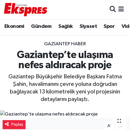
Eğitim
Hava Durumu
Ekonomi
Gündem
Sağlık
Siyaset
Spor
Vid
Ekonomi
Trafik Durumu
GAZIANTEP HABER
Gaziantep son dakika
Puan Durumu ve Fikstür
Gaziantep’te ulaşıma
nefes aldıracak proje
Genel
Tüm Manşetler
Gaziantep Büyükşehir Belediye Başkanı Fatma
Gündem
Son Dakika Haberleri
Şahin, havalimanını çevre yoluna doğrudan
bağlayacak 13 kilometrelik yeni yol projesinin
Haberler
Haber Arşivi
detaylarını paylaştı.
Kültür Sanat
Paylaş
-
+
Magazin
A
A