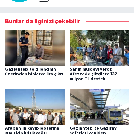
Bunlar da ilginizi çekebilir
Gaziantep'te dilencinin
Şahin müjdeyi verdi:
üzerinden binlerce lira çıktı
Afetzede çiftçilere 132
milyon TL destek
Araban'ın kayıp jeotermal
Gaziantep'te Gaziray
suyu için kritik çağrı
seferleri yeniden