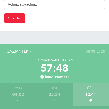
Gönder
GAZİANTEP
08.08.2026
SONRAKI VAKTE KALAN
57:47
İkindi Namazı
İMSAK
GÜNEŞ
ÖĞLE
04:02
05:34
12:41