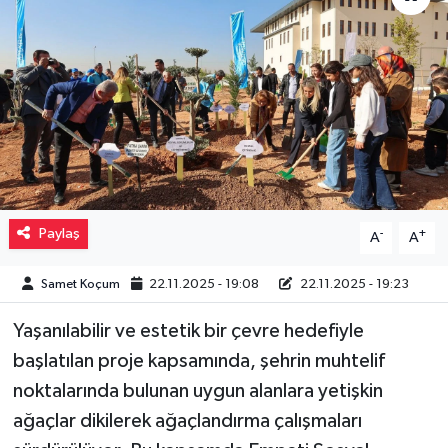
Müzik
Piyasa
Resmi İlanlar
Sağlık
Paylaş
-
+
A
A
Sinemalar
Samet Koçum
22.11.2025 - 19:08
22.11.2025 - 19:23
Siyaset
Yaşanılabilir ve estetik bir çevre hedefiyle
Spor
başlatılan proje kapsamında, şehrin muhtelif
noktalarında bulunan uygun alanlara yetişkin
Teknoloji
ağaçlar dikilerek ağaçlandırma çalışmaları
Türkiye