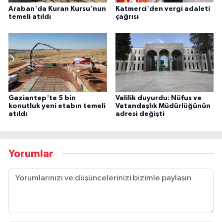
Araban'da Kuran Kursu'nun
Katmerci'den vergi adaleti
temeli atıldı
çağrısı
Gaziantep'te 5 bin
Valilik duyurdu: Nüfus ve
konutluk yeni etabın temeli
Vatandaşlık Müdürlüğünün
atıldı
adresi değişti
Yorumlar