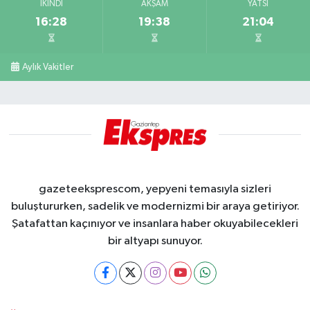
İKINDI
AKŞAM
YATSI
16:28
19:38
21:04
Aylık Vakitler
gazeteeksprescom, yepyeni temasıyla sizleri
buluştururken, sadelik ve modernizmi bir araya getiriyor.
Şatafattan kaçınıyor ve insanlara haber okuyabilecekleri
bir altyapı sunuyor.