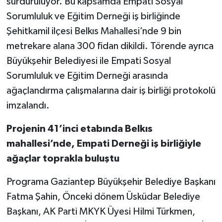
sürdürülüyor. Bu kapsamda Empati Sosyal
Sorumluluk ve Eğitim Derneği iş birliğinde
Video Haber
Şehitkamil ilçesi Belkıs Mahallesi’nde 9 bin
metrekare alana 300 fidan dikildi. Törende ayrıca
Yaşam
Büyükşehir Belediyesi ile Empati Sosyal
Yeme-İçme
Sorumluluk ve Eğitim Derneği arasında
ağaçlandırma çalışmalarına dair iş birliği protokolü
Yemek
imzalandı.
Projenin 41’inci etabında Belkıs
mahallesi’nde, Empati Derneği iş birliğiyle
ağaçlar toprakla buluştu
Programa Gaziantep Büyükşehir Belediye Başkanı
Fatma Şahin, Önceki dönem Üsküdar Belediye
Başkanı, AK Parti MKYK Üyesi Hilmi Türkmen,