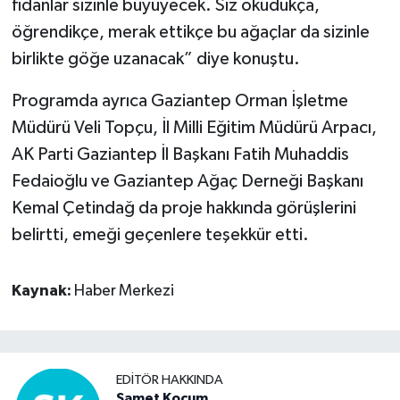
fidanlar sizinle büyüyecek. Siz okudukça,
öğrendikçe, merak ettikçe bu ağaçlar da sizinle
birlikte göğe uzanacak” diye konuştu.
Programda ayrıca Gaziantep Orman İşletme
Müdürü Veli Topçu, İl Milli Eğitim Müdürü Arpacı,
AK Parti Gaziantep İl Başkanı Fatih Muhaddis
Fedaioğlu ve Gaziantep Ağaç Derneği Başkanı
Kemal Çetindağ da proje hakkında görüşlerini
belirtti, emeği geçenlere teşekkür etti.
Kaynak:
Haber Merkezi
EDITÖR HAKKINDA
Samet Koçum