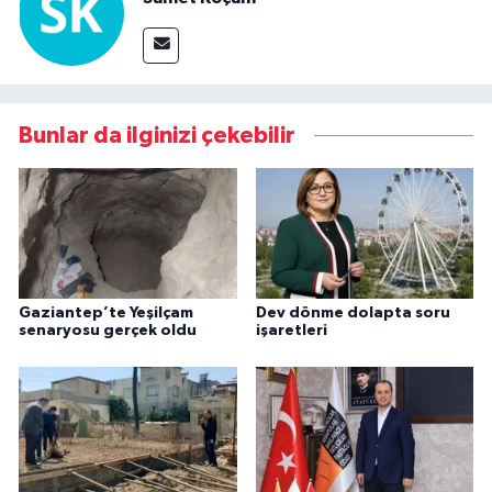
Bunlar da ilginizi çekebilir
Gaziantep’te Yeşilçam
Dev dönme dolapta soru
senaryosu gerçek oldu
işaretleri