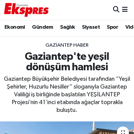
Eğitim
Hava Durumu
Ekonomi
Gündem
Sağlık
Siyaset
Spor
Vid
Ekonomi
Trafik Durumu
GAZIANTEP HABER
Gaziantep son dakika
Puan Durumu ve Fikstür
Gaziantep'te yeşil
dönüşüm hamlesi
Genel
Tüm Manşetler
Gaziantep Büyükşehir Belediyesi tarafından “Yeşil
Gündem
Son Dakika Haberleri
Şehirler, Huzurlu Nesiller” sloganıyla Gaziantep
Valiliği iş birliğinde başlatılan YEŞİLANTEP
Haberler
Haber Arşivi
Projesi’nin 41’inci etabında ağaçlar toprakla
buluştu.
Kültür Sanat
Magazin