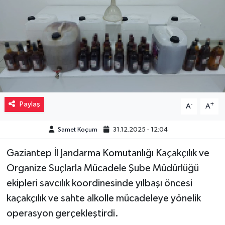
Müzik
Piyasa
Resmi İlanlar
Sağlık
Paylaş
-
+
A
A
Sinemalar
Samet Koçum
31.12.2025 - 12:04
Siyaset
Gaziantep İl Jandarma Komutanlığı Kaçakçılık ve
Organize Suçlarla Mücadele Şube Müdürlüğü
Spor
ekipleri savcılık koordinesinde yılbaşı öncesi
Teknoloji
kaçakçılık ve sahte alkolle mücadeleye yönelik
operasyon gerçekleştirdi.
Türkiye