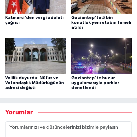
Katmerci'den vergi adaleti
Gaziantep'te 5 bin
çağrısı
konutluk yeni etabın temeli
atıldı
Valilik duyurdu: Nüfus ve
Gaziantep'te huzur
Vatandaşlık Müdürlüğünün
uygulamasıyla parklar
adresi değişti
denetlendi
Yorumlar