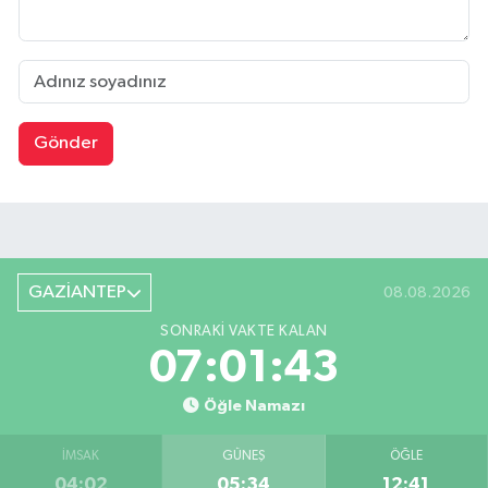
Gönder
GAZİANTEP
08.08.2026
SONRAKI VAKTE KALAN
07:01:43
Öğle Namazı
İMSAK
GÜNEŞ
ÖĞLE
04:02
05:34
12:41