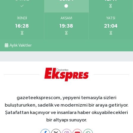
İKINDI
AKŞAM
YATSI
16:28
19:38
21:04
Aylık Vakitler
gazeteeksprescom, yepyeni temasıyla sizleri
buluştururken, sadelik ve modernizmi bir araya getiriyor.
Şatafattan kaçınıyor ve insanlara haber okuyabilecekleri
bir altyapı sunuyor.