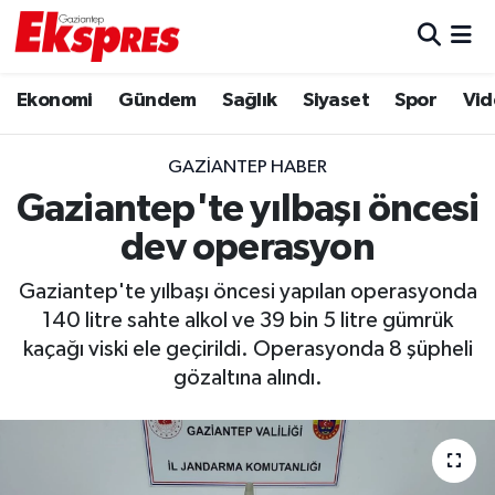
Eğitim
Hava Durumu
Ekonomi
Gündem
Sağlık
Siyaset
Spor
Vid
Ekonomi
Trafik Durumu
GAZIANTEP HABER
Gaziantep son dakika
Puan Durumu ve Fikstür
Gaziantep'te yılbaşı öncesi
dev operasyon
Genel
Tüm Manşetler
Gaziantep'te yılbaşı öncesi yapılan operasyonda
Gündem
Son Dakika Haberleri
140 litre sahte alkol ve 39 bin 5 litre gümrük
kaçağı viski ele geçirildi. Operasyonda 8 şüpheli
Haberler
Haber Arşivi
gözaltına alındı.
Kültür Sanat
Magazin