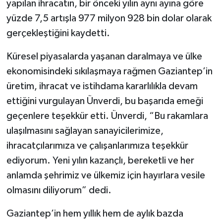
yapılan ihracatın, bir önceki yılın aynı ayına göre
yüzde 7,5 artışla 977 milyon 928 bin dolar olarak
Video Haber
gerçekleştiğini kaydetti.
Yaşam
Küresel piyasalarda yaşanan daralmaya ve ülke
ekonomisindeki sıkılaşmaya rağmen Gaziantep’in
Yeme-İçme
üretim, ihracat ve istihdama kararlılıkla devam
Yemek
ettiğini vurgulayan Ünverdi, bu başarıda emeği
geçenlere teşekkür etti. Ünverdi, “Bu rakamlara
ulaşılmasını sağlayan sanayicilerimize,
ihracatçılarımıza ve çalışanlarımıza teşekkür
ediyorum. Yeni yılın kazançlı, bereketli ve her
anlamda şehrimiz ve ülkemiz için hayırlara vesile
olmasını diliyorum” dedi.
Gaziantep’in hem yıllık hem de aylık bazda