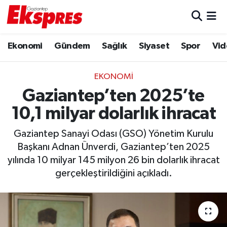
Eğitim
Hava Durumu
Ekonomi
Gündem
Sağlık
Siyaset
Spor
Vid
Ekonomi
Trafik Durumu
EKONOMI
Gaziantep son dakika
Puan Durumu ve Fikstür
Gaziantep’ten 2025’te
10,1 milyar dolarlık ihracat
Genel
Tüm Manşetler
Gaziantep Sanayi Odası (GSO) Yönetim Kurulu
Gündem
Son Dakika Haberleri
Başkanı Adnan Ünverdi, Gaziantep’ten 2025
yılında 10 milyar 145 milyon 26 bin dolarlık ihracat
Haberler
Haber Arşivi
gerçekleştirildiğini açıkladı.
Kültür Sanat
Magazin