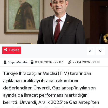
Müzik
Piyasa
Resmi İlanlar
Sağlık
Paylaş
-
+
A
A
Sinemalar
Stajer Muhabir
03.01.2026 - 22:07
22.04.2026 - 22:18
Siyaset
Türkiye İhracatçılar Meclisi (TİM) tarafından
açıklanan aralık ayı ihracat rakamlarını
Spor
değerlendiren Ünverdi, Gaziantep’in yılın son
Teknoloji
ayında da ihracat performansını artırdığını
belirtti. Ünverdi, Aralık 2025’te Gaziantep’ten
Türkiye