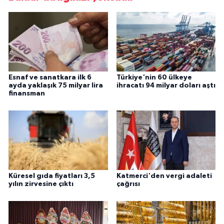
Esnaf ve sanatkara ilk 6
Türkiye'nin 60 ülkeye
ayda yaklaşık 75 milyar lira
ihracatı 94 milyar doları aştı
finansman
Küresel gıda fiyatları 3,5
Katmerci'den vergi adaleti
yılın zirvesine çıktı
çağrısı