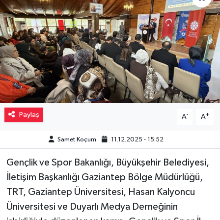
Müzik
Piyasa
Resmi İlanlar
Sağlık
Paylaş
-
+
A
A
Sinemalar
Samet Koçum
11.12.2025 - 15:52
Siyaset
Gençlik ve Spor Bakanlığı, Büyükşehir Belediyesi,
Spor
İletişim Başkanlığı Gaziantep Bölge Müdürlüğü,
TRT, Gaziantep Üniversitesi, Hasan Kalyoncu
Teknoloji
Üniversitesi ve Duyarlı Medya Derneğinin
Türkiye