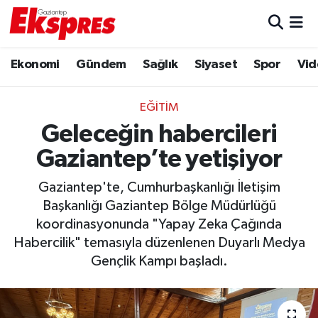
Eğitim
Hava Durumu
Ekonomi
Gündem
Sağlık
Siyaset
Spor
Vid
Ekonomi
Trafik Durumu
EĞITIM
Gaziantep son dakika
Puan Durumu ve Fikstür
Geleceğin habercileri
Gaziantep’te yetişiyor
Genel
Tüm Manşetler
Gaziantep'te, Cumhurbaşkanlığı İletişim
Gündem
Son Dakika Haberleri
Başkanlığı Gaziantep Bölge Müdürlüğü
koordinasyonunda "Yapay Zeka Çağında
Haberler
Haber Arşivi
Habercilik" temasıyla düzenlenen Duyarlı Medya
Gençlik Kampı başladı.
Kültür Sanat
Magazin