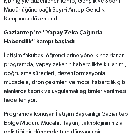
işbirliğiyle düzenlenen kamp, Gençlik ve Spor İl
Müdürlüğüne bağlı Seyr-i Antep Gençlik
Video Haber
Kampında düzenlendi.
Yaşam
Gaziantep'te "Yapay Zeka Çağında
Habercilik" kampı başladı
Yeme-İçme
İletişim fakültesi öğrencilerine yönelik hazırlanan
Yemek
programda, yapay zekanın habercilikte kullanımı,
doğrulama süreçleri, dezenformasyonla
mücadele, dron çekimleri ve mobil habercilik gibi
alanlarda teorik ve uygulamalı eğitimler verilmesi
hedefleniyor.
Programda konuşan İletişim Başkanlığı Gaziantep
Bölge Müdürü Mücahit Taşkın, teknolojinin hızla
geliştiği bir dönemde tüm dünyanın bir