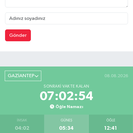
Gönder
GAZİANTEP
08.08.2026
SONRAKI VAKTE KALAN
07:02:53
Öğle Namazı
İMSAK
GÜNEŞ
ÖĞLE
04:02
05:34
12:41