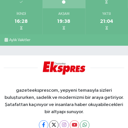
İKINDI
AKŞAM
YATSI
16:28
19:38
21:04
Aylık Vakitler
gazeteeksprescom, yepyeni temasıyla sizleri
buluştururken, sadelik ve modernizmi bir araya getiriyor.
Şatafattan kaçınıyor ve insanlara haber okuyabilecekleri
bir altyapı sunuyor.