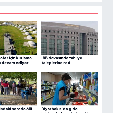
afer için kutlama
İBB davasında tahliye
rı devam ediyor
taleplerine red
indaki serada ölü
Diyarbakır'da gıda