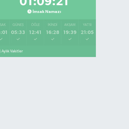
01:09:20
İmsak Namazı
SAK
GÜNEŞ
ÖĞLE
İKINDI
AKŞAM
YATSI
:01
05:33
12:41
16:28
19:39
21:05
Aylık Vakitler