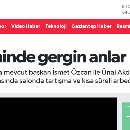
BIT
64.
DO
47,
por
Video Haber
Teknoloji
Gaziantep Haber
Resmi
EU
55,
STE
64,
nde gergin anlar
GRA
651
BİS
13.
 mevcut başkan İsmet Özcan ile Ünal Akdo
sında salonda tartışma ve kısa süreli arbed