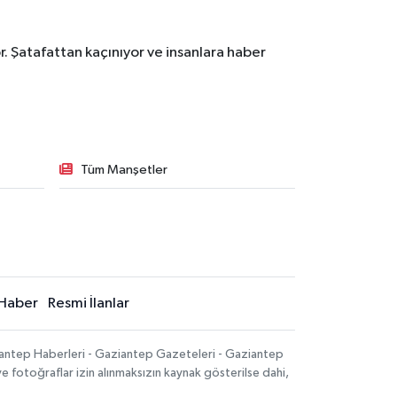
. Şatafattan kaçınıyor ve insanlara haber
Tüm Manşetler
Haber
Resmi İlanlar
iantep Haberleri - Gaziantep Gazeteleri - Gaziantep
ve fotoğraflar izin alınmaksızın kaynak gösterilse dahi,