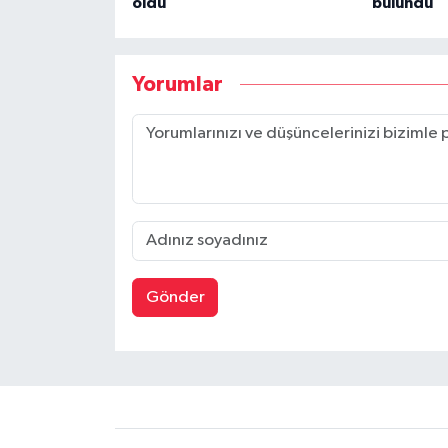
oldu
bulundu
Yorumlar
Gönder