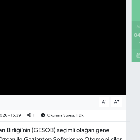
İM
04
-
+
A
A
026 - 15:39
1
Okunma Süresi: 1 Dk
ı Birliği’nin (GESOB) seçimli olağan genel
Özcan ile Gaziantep Şoförler ve Otomobilciler