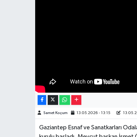
Müzik
Piyasa
Resmi İlanlar
Sağlık
Sinemalar
Siyaset
Spor
Samet Koçum
13.05.2026 - 13:15
13.05.2
Teknoloji
Gaziantep Esnaf ve Sanatkarları Odalar
Türkiye
kurulu başladı. Mevcut başkan İsmet 