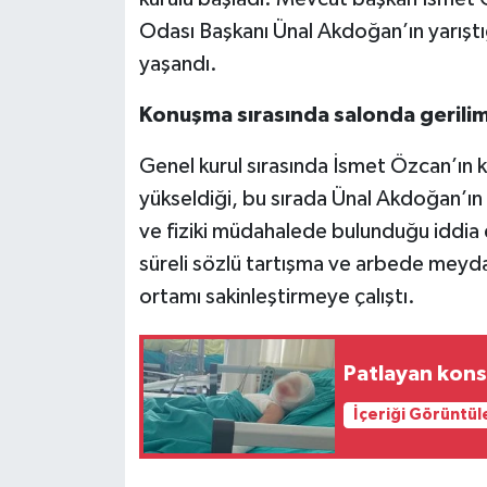
Odası Başkanı Ünal Akdoğan’ın yarıştı
Video Haber
yaşandı.
Yaşam
Konuşma sırasında salonda gerilim
Yeme-İçme
Genel kurul sırasında İsmet Özcan’ın
yükseldiği, bu sırada Ünal Akdoğan’ın
Yemek
ve fiziki müdahalede bulunduğu iddia e
süreli sözlü tartışma ve arbede meydan
ortamı sakinleştirmeye çalıştı.
Patlayan kons
İçeriği Görüntül