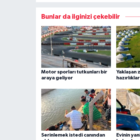
Bunlar da ilginizi çekebilir
Motor sporları tutkunları bir
Yaklaşan z
araya geliyor
hazırlıkla
Serinlemek istedi canından
Evinin yan