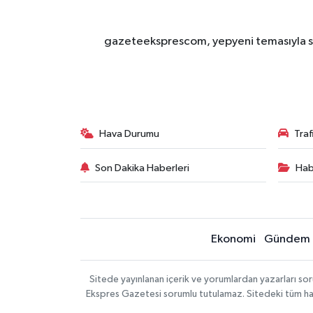
gazeteeksprescom, yepyeni temasıyla sizl
Hava Durumu
Tra
Son Dakika Haberleri
Hab
Ekonomi
Gündem
Sitede yayınlanan içerik ve yorumlardan yazarları 
Ekspres Gazetesi sorumlu tutulamaz. Sitedeki tüm harici