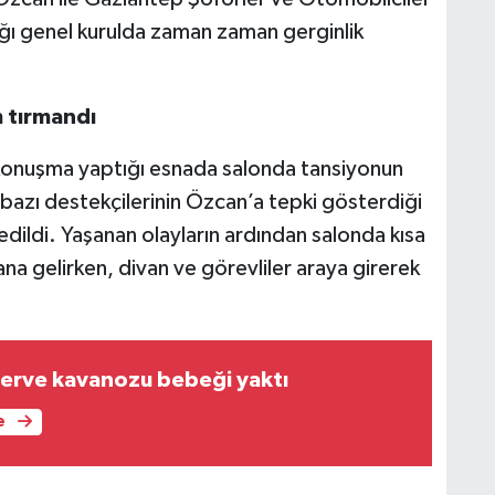
ğı genel kurulda zaman zaman gerginlik
 tırmandı
 konuşma yaptığı esnada salonda tansiyonun
 bazı destekçilerinin Özcan’a tepki gösterdiği
dildi. Yaşanan olayların ardından salonda kısa
a gelirken, divan ve görevliler araya girerek
erve kavanozu bebeği yaktı
e