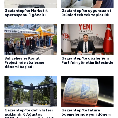
Gaziantep’te Narkotik
Gaziantep'te uygunsuz et
operasyonu: 1 gözaltı
ürünleri tek tek toplatıldı
Bahçelievler Konut
Gaziantep'te gözler Yeni
Projesi'nde sözleşme
Parti'nin yönetim listesinde
dönemi başladı
Gaziantep’te defin listesi
Gaziantep'te fatura
açıklandı: 6 Ağustos
ödemelerinde yeni dönem