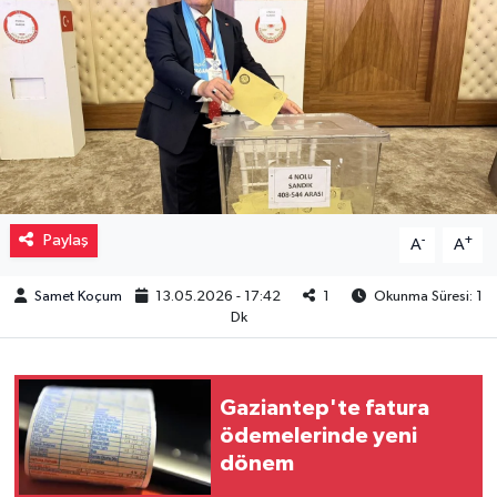
Müzik
Piyasa
Resmi İlanlar
Sağlık
Paylaş
-
+
A
A
Sinemalar
Samet Koçum
13.05.2026 - 17:42
1
Okunma Süresi: 1
Dk
Siyaset
Spor
Gaziantep'te fatura
ödemelerinde yeni
Teknoloji
dönem
Türkiye