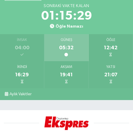
SONRAKI VAKTE KALAN
01:15:28
Öğle Namazı
İMSAK
GÜNEŞ
ÖĞLE
04:00
05:32
12:42
İKINDI
AKŞAM
YATSI
16:29
19:41
21:07
Aylık Vakitler