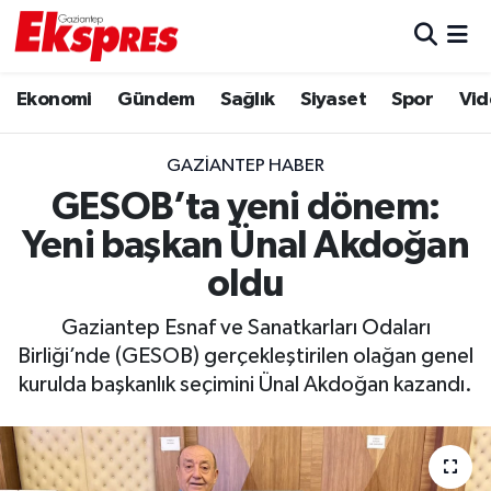
Eğitim
Hava Durumu
Ekonomi
Gündem
Sağlık
Siyaset
Spor
Vid
Ekonomi
Trafik Durumu
GAZIANTEP HABER
Gaziantep son dakika
Puan Durumu ve Fikstür
GESOB’ta yeni dönem:
Yeni başkan Ünal Akdoğan
Genel
Tüm Manşetler
oldu
Gündem
Son Dakika Haberleri
Gaziantep Esnaf ve Sanatkarları Odaları
Birliği’nde (GESOB) gerçekleştirilen olağan genel
Haberler
Haber Arşivi
kurulda başkanlık seçimini Ünal Akdoğan kazandı.
Kültür Sanat
Magazin