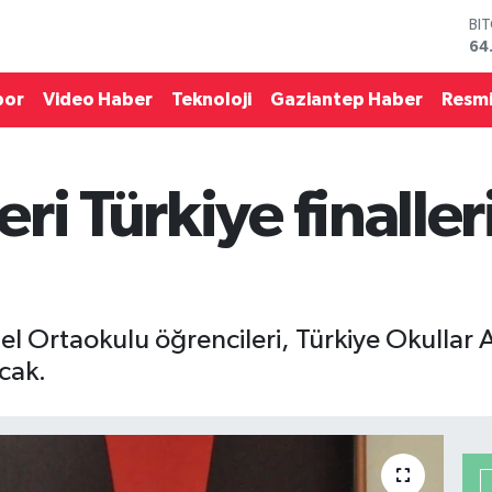
DO
47
EU
55
por
Video Haber
Teknoloji
Gaziantep Haber
Resmi
ST
64
GR
66
ri Türkiye finalle
Bİ
13
BI
64
el Ortaokulu öğrencileri, Türkiye Okullar 
cak.