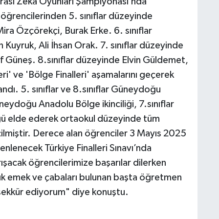
 Arası Zeka Oyunları Şampiyonası’nda
öğrencilerinden 5. sınıflar düzeyinde
ra Özçörekçi, Burak Erke. 6. sınıflar
Kuyruk, Ali İhsan Orak. 7. sınıflar düzeyinde
lif Güneş. 8.sınıflar düzeyinde Elvin Güldemet,
eri' ve 'Bölge Finalleri' aşamalarını geçerek
ndı. 5. sınıflar ve 8.sınıflar Güneydoğu
üneydoğu Anadolu Bölge ikinciliği, 7.sınıflar
 elde ederek ortaokul düzeyinde tüm
ilmiştir. Derece alan öğrenciler 3 Mayıs 2025
enecek Türkiye Finalleri Sınavı’nda
arışacak öğrencilerimize başarılar dilerken
ük emek ve çabaları bulunan başta öğretmen
eşekkür ediyorum" diye konuştu.