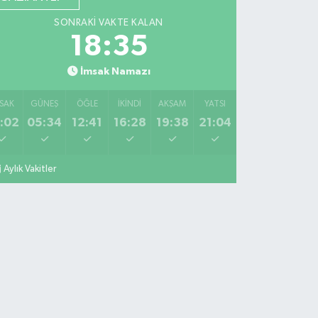
SONRAKI VAKTE KALAN
18:34
İmsak Namazı
SAK
GÜNEŞ
ÖĞLE
İKINDI
AKŞAM
YATSI
:02
05:34
12:41
16:28
19:38
21:04
Aylık Vakitler