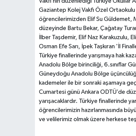
Vakfı’nın düzenlediği Türkiye Okullar
Gaziantep Kolej Vakfı Özel Ortaokulu 
öğrencilerimizden Elif Su Güldemet, Mi
düzeyinde Bartu Bekar, Çağatay Turan 
İlber Taşdemir, Elif Naz Karakuzulu, E
Osman Efe Sarı, İpek Taşkıran 'İl Finall
Türkiye finallerinde yarışmaya hak kaza
Anadolu Bölge birinciliği, 6.sınıflar G
Güneydoğu Anadolu Bölge üçüncülüğü
kademeler ile bir sonraki aşamaya geç
Cumartesi günü Ankara ODTÜ’de düzenl
yarışacaklardır. Türkiye finallerinde y
öğrencilerimizin hazırlanmasında büy
ve velilerimiz olmak üzere herkese t