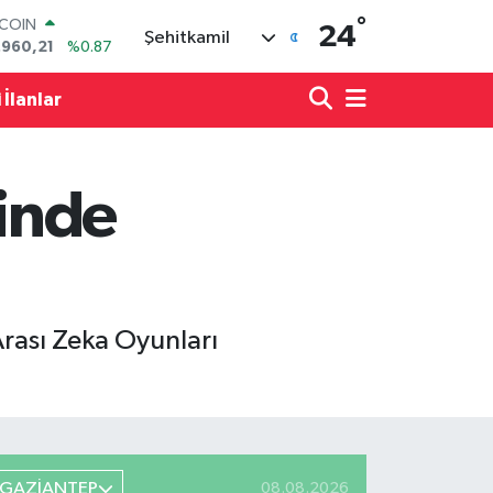
°
LAR
24
Şehitkamil
,7436
%0.18
RO
,2510
%0.32
 İlanlar
ERLİN
,4811
%0.38
AM ALTIN
60.55
%0.03
rinde
ST100
.779
%-14
TCOIN
.960,21
%0.87
Arası Zeka Oyunları
GAZİANTEP
08.08.2026