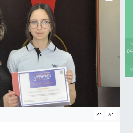
İM
04
-
+
A
A