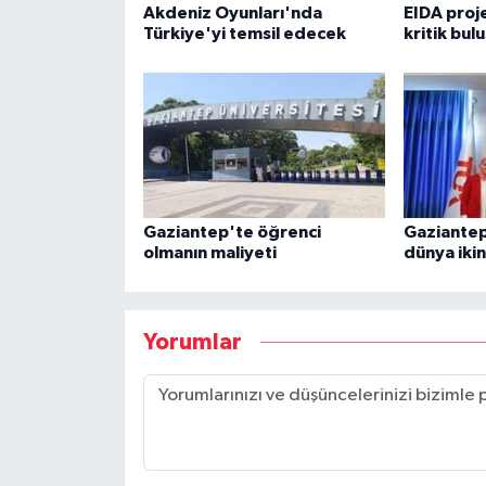
Akdeniz Oyunları'nda
EIDA proj
Türkiye'yi temsil edecek
kritik bul
Gaziantep'te öğrenci
Gaziantep
olmanın maliyeti
dünya ikin
Yorumlar