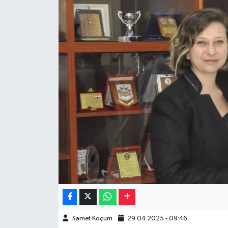
Müzik
Piyasa
Resmi İlanlar
Sağlık
Sinemalar
Siyaset
Spor
Teknoloji
Samet Koçum
29.04.2025 - 09:46
Türkiye