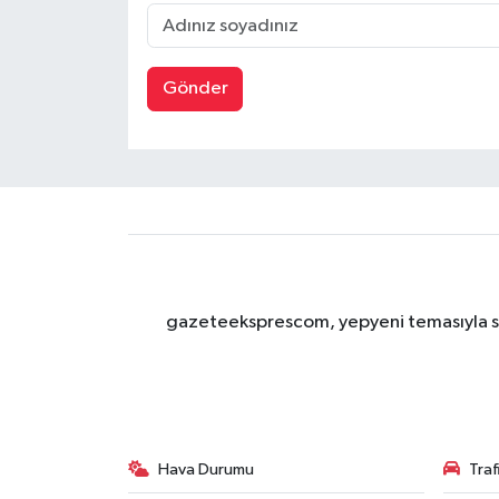
Gönder
gazeteeksprescom, yepyeni temasıyla sizl
Hava Durumu
Tra