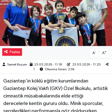
Müzik
Piyasa
Resmi İlanlar
Sağlık
Paylaş
-
+
A
A
Sinemalar
Samet Koçum
25.05.2026 - 11:18
25.05.2026 - 11:20
1
Okunma Süresi: 2 Dk
Siyaset
Gaziantep’in köklü eğitim kurumlarından
Spor
Gaziantep Kolej Vakfı (GKV) Özel İlkokulu, artistik
cimnastik müsabakalarında elde ettiği
Teknoloji
derecelerle kentin gururu oldu. Minik sporcular,
sergiledikleri performansla göz doldururken,
Türkiye