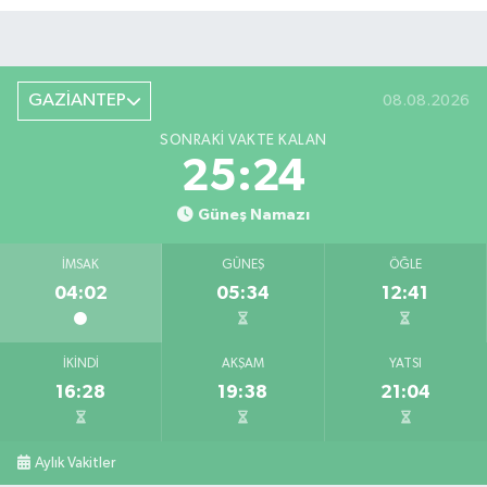
GAZİANTEP
08.08.2026
SONRAKI VAKTE KALAN
25:24
Güneş Namazı
İMSAK
GÜNEŞ
ÖĞLE
04:02
05:34
12:41
İKINDI
AKŞAM
YATSI
16:28
19:38
21:04
Aylık Vakitler