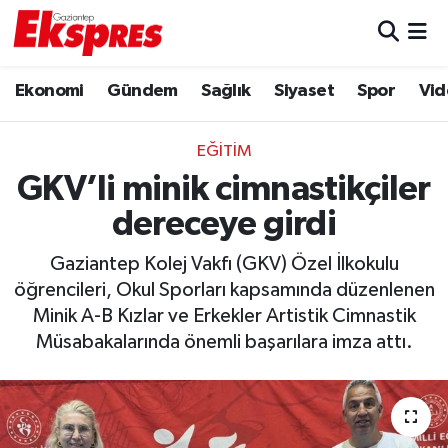
Eğitim
Hava Durumu
Ekonomi
Gündem
Sağlık
Siyaset
Spor
Vid
Ekonomi
Trafik Durumu
EĞITIM
Gaziantep son dakika
Puan Durumu ve Fikstür
GKV’li minik cimnastikçiler
dereceye girdi
Genel
Tüm Manşetler
Gaziantep Kolej Vakfı (GKV) Özel İlkokulu
Gündem
Son Dakika Haberleri
öğrencileri, Okul Sporları kapsamında düzenlenen
Minik A-B Kızlar ve Erkekler Artistik Cimnastik
Haberler
Haber Arşivi
Müsabakalarında önemli başarılara imza attı.
Kültür Sanat
Magazin