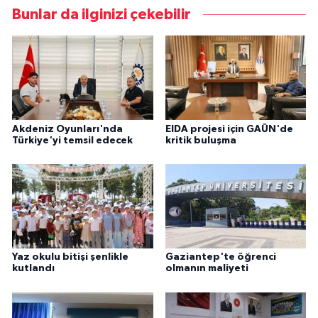
Bunlar da ilginizi çekebilir
Akdeniz Oyunları'nda
EIDA projesi için GAÜN'de
Türkiye'yi temsil edecek
kritik buluşma
Yaz okulu bitişi şenlikle
Gaziantep'te öğrenci
kutlandı
olmanın maliyeti