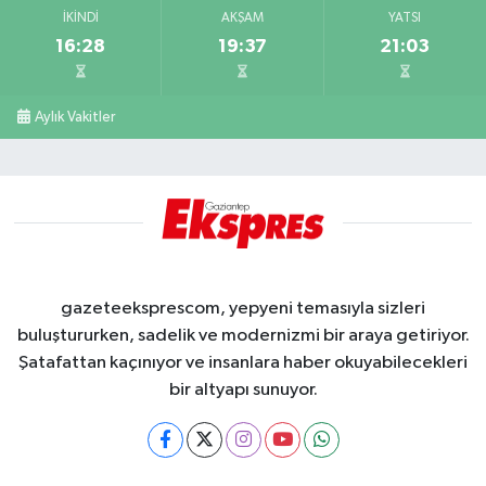
İKINDI
AKŞAM
YATSI
16:28
19:37
21:03
Aylık Vakitler
gazeteeksprescom, yepyeni temasıyla sizleri
buluştururken, sadelik ve modernizmi bir araya getiriyor.
Şatafattan kaçınıyor ve insanlara haber okuyabilecekleri
bir altyapı sunuyor.