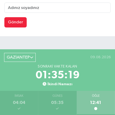
Gönder
GAZİANTEP
09.08.2026
SONRAKI VAKTE KALAN
01:35:18
İkindi Namazı
İMSAK
GÜNEŞ
ÖĞLE
04:04
05:35
12:41