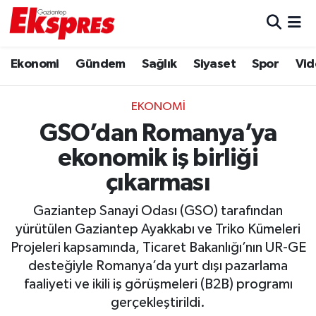
Eğitim
Hava Durumu
Ekonomi
Gündem
Sağlık
Siyaset
Spor
Vid
Ekonomi
Trafik Durumu
EKONOMI
Gaziantep son dakika
Puan Durumu ve Fikstür
GSO’dan Romanya’ya
ekonomik iş birliği
Genel
Tüm Manşetler
çıkarması
Gündem
Son Dakika Haberleri
Gaziantep Sanayi Odası (GSO) tarafından
yürütülen Gaziantep Ayakkabı ve Triko Kümeleri
Haberler
Haber Arşivi
Projeleri kapsamında, Ticaret Bakanlığı’nın UR-GE
desteğiyle Romanya’da yurt dışı pazarlama
Kültür Sanat
faaliyeti ve ikili iş görüşmeleri (B2B) programı
gerçekleştirildi.
Magazin