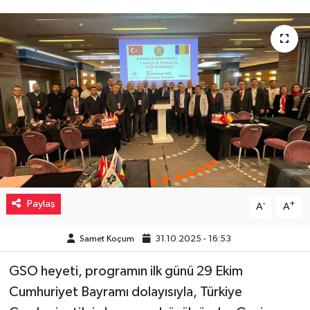
Müzik
Piyasa
Resmi İlanlar
Sağlık
Sinemalar
Siyaset
Paylaş
-
+
A
A
Spor
Samet Koçum
31.10.2025 - 16:53
GSO heyeti, programın ilk günü 29 Ekim
Teknoloji
Cumhuriyet Bayramı dolayısıyla, Türkiye
Türkiye