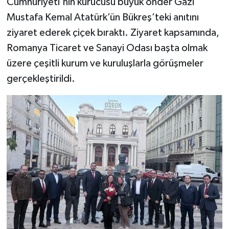
Cumhuriyeti'nin kurucusu büyük önder Gazi
Mustafa Kemal Atatürk’ün Bükreş’teki anıtını
Video Haber
ziyaret ederek çiçek bıraktı. Ziyaret kapsamında,
Romanya Ticaret ve Sanayi Odası başta olmak
Yaşam
üzere çeşitli kurum ve kuruluşlarla görüşmeler
Yeme-İçme
gerçekleştirildi.
Yemek