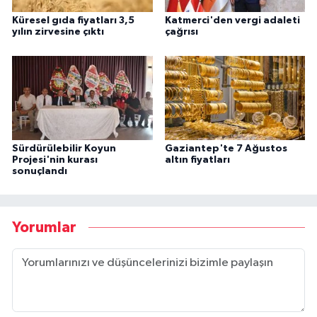
Küresel gıda fiyatları 3,5
Katmerci'den vergi adaleti
yılın zirvesine çıktı
çağrısı
Sürdürülebilir Koyun
Gaziantep'te 7 Ağustos
Projesi'nin kurası
altın fiyatları
sonuçlandı
Yorumlar