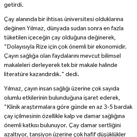
getirdi.
Video Haber
Çay alanında bir ihtisas üniversitesi olduklarına
değinen Yılmaz, dünyada sudan sonra en fazla
Yaşam
tüketilen içeceğin çay olduğuna değinerek,
Yeme-İçme
"Dolayısıyla Rize için çok önemli bir ekonomidir.
Çayın sağlığa olan faydalarını mevcut bilimsel
Yemek
makaleleri derleyerek tek bir makale halinde
literatüre kazandırdık." dedi.
Yılmaz, çayın insan sağlığı üzerine çok sayıda
olumlu etkilerinin bulunduğuna işaret ederek,
"Klinik araştırmalara göre günde en az 3-5 bardak
çay içilmesinin özellikle kalp ve damar sağlığına
önemli katkısı bulunuyor. Çay damar sertliğini
azaltıyor, tansiyon üzerine çok hafif düşüklükler