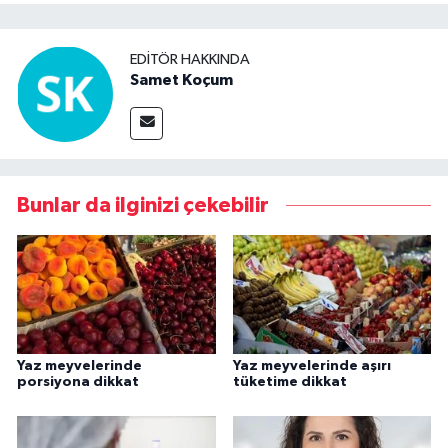
EDITÖR HAKKINDA
Samet Koçum
Bunlar da ilginizi çekebilir
Yaz meyvelerinde
Yaz meyvelerinde aşırı
porsiyona dikkat
tüketime dikkat