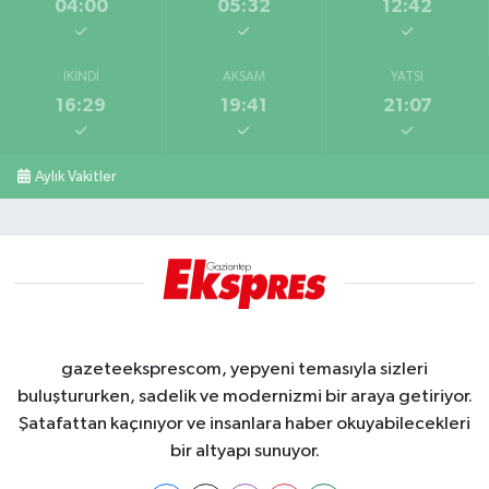
04:00
05:32
12:42
İKINDI
AKŞAM
YATSI
16:29
19:41
21:07
Aylık Vakitler
gazeteeksprescom, yepyeni temasıyla sizleri
buluştururken, sadelik ve modernizmi bir araya getiriyor.
Şatafattan kaçınıyor ve insanlara haber okuyabilecekleri
bir altyapı sunuyor.