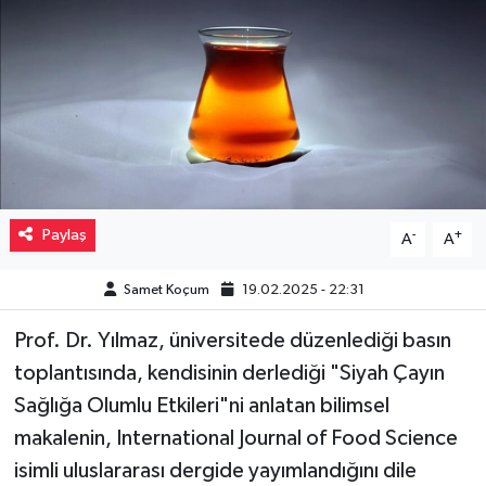
Müzik
Piyasa
Resmi İlanlar
Sağlık
Paylaş
-
+
A
A
Sinemalar
Samet Koçum
19.02.2025 - 22:31
Siyaset
Prof. Dr. Yılmaz, üniversitede düzenlediği basın
Spor
toplantısında, kendisinin derlediği "Siyah Çayın
Sağlığa Olumlu Etkileri"ni anlatan bilimsel
Teknoloji
makalenin, International Journal of Food Science
isimli uluslararası dergide yayımlandığını dile
Türkiye