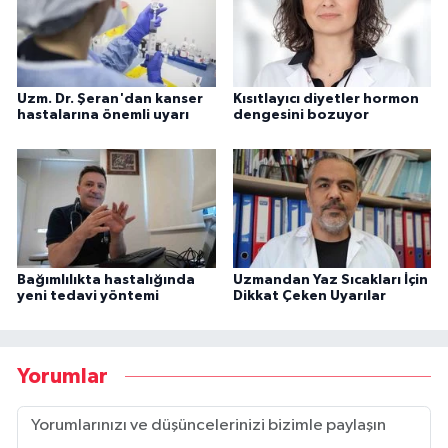
Uzm. Dr. Şeran'dan kanser
Kısıtlayıcı diyetler hormon
hastalarına önemli uyarı
dengesini bozuyor
Bağımlılıkta hastalığında
Uzmandan Yaz Sıcakları İçin
yeni tedavi yöntemi
Dikkat Çeken Uyarılar
Yorumlar