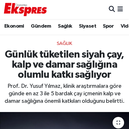
Eğitim
Hava Durumu
Ekonomi
Gündem
Sağlık
Siyaset
Spor
Vid
Ekonomi
Trafik Durumu
SAĞLIK
Gaziantep son dakika
Puan Durumu ve Fikstür
Günlük tüketilen siyah çay,
kalp ve damar sağlığına
Genel
Tüm Manşetler
olumlu katkı sağlıyor
Gündem
Son Dakika Haberleri
Prof. Dr. Yusuf Yılmaz, klinik araştırmalara göre
günde en az 3 ile 5 bardak çay içmenin kalp ve
Haberler
Haber Arşivi
damar sağlığına önemli katkıları olduğunu belirtti.
Kültür Sanat
Magazin