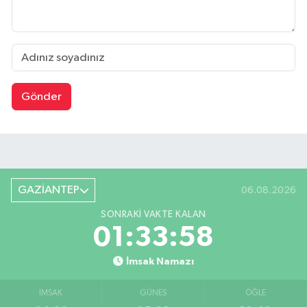
Gönder
GAZİANTEP
06.08.2026
SONRAKI VAKTE KALAN
01:33:58
İmsak Namazı
İMSAK
GÜNEŞ
ÖĞLE