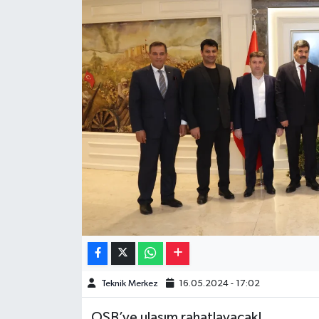
Müzik
Piyasa
Resmi İlanlar
Sağlık
Sinemalar
Siyaset
Spor
Teknoloji
Teknik Merkez
16.05.2024 - 17:02
Türkiye
OSB’ye ulaşım rahatlayacak!