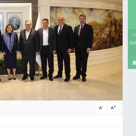
İM
04
-
+
A
A