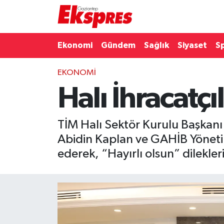
Eğitim
Hava Durumu
Ekonomi
Gündem
Sağlık
Siyaset
S
Ekonomi
Trafik Durumu
EKONOMI
Halı İhracatçı
Gaziantep son dakika
Puan Durumu ve Fikstür
Genel
Tüm Manşetler
TİM Halı Sektör Kurulu Başkanı
Abidin Kaplan ve GAHİB Yönetim
Gündem
Son Dakika Haberleri
ederek, “Hayırlı olsun” dileklerin
Haberler
Haber Arşivi
Kültür Sanat
Magazin