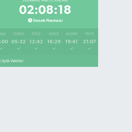
SONRAKI VAKTE KALAN
02:08:17
İmsak Namazı
SAK
GÜNEŞ
ÖĞLE
İKINDI
AKŞAM
YATSI
:00
05:32
12:42
16:29
19:41
21:07
Aylık Vakitler