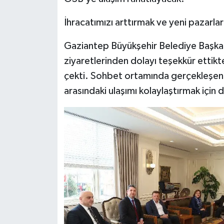
İhracatımızı arttırmak ve yeni pazarlar
Video Haber
Gaziantep Büyükşehir Belediye Başkanı 
Yaşam
ziyaretlerinden dolayı teşekkür ettikt
Yeme-İçme
çekti. Sohbet ortamında gerçekleşen zi
arasındaki ulaşımı kolaylaştırmak için
Yemek