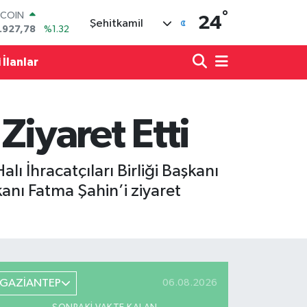
°
OLAR
24
Şehitkamil
,5894
%0.08
URO
,0398
%-0.02
 İlanlar
ERLİN
,1581
%0.16
AM ALTIN
27.85
%0.54
 Ziyaret Etti
ST100
.703
%11
TCOIN
.927,78
%1.32
 İhracatçıları Birliği Başkanı
nı Fatma Şahin’i ziyaret
GAZİANTEP
06.08.2026