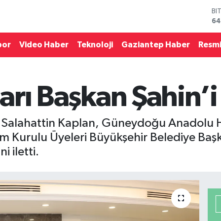
D
47
E
55
por
Video Haber
Teknoloji
Gaziantep Haber
Resmi
ST
64
GR
65
ları Başkan Şahin’i
Bİ
13
BI
64
 Salahattin Kaplan, Güneydoğu Anadolu Halı
 Kurulu Üyeleri Büyükşehir Belediye Başka
i iletti.