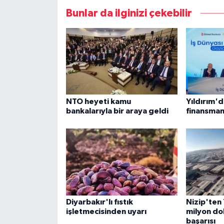
Bunlar da ilginizi çekebilir
NTO heyeti kamu
Yıldırım'
bankalarıyla bir araya geldi
finansman
Diyarbakır'lı fıstık
Nizip'ten
işletmecisinden uyarı
milyon dol
başarısı