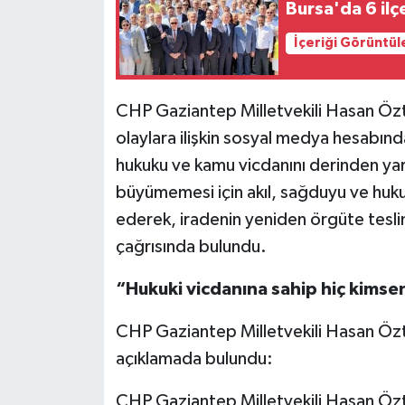
Bursa'da 6 ilç
Video Haber
İçeriği Görüntül
Yaşam
CHP Gaziantep Milletvekili Hasan Ö
Yeme-İçme
olaylara ilişkin sosyal medya hesabın
hukuku ve kamu vicdanını derinden yar
Yemek
büyümemesi için akıl, sağduyu ve huku
ederek, iradenin yeniden örgüte teslim
çağrısında bulundu.
“Hukuki vicdanına sahip hiç kimse
CHP Gaziantep Milletvekili Hasan Ö
açıklamada bulundu:
CHP Gaziantep Milletvekili Hasan Öz