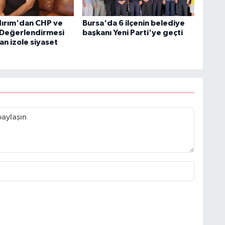
ldırım'dan CHP ve
Bursa'da 6 ilçenin belediye
i Değerlendirmesi
başkanı Yeni Parti'ye geçti
n izole siyaset