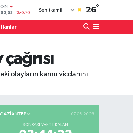
COIN
°
360,53
%-0.76
26
Şehitkamil
LAR
7143
%0.16
RO
 İlanlar
0317
%-0.02
RLİN
2463
%0.07
M ALTIN
çağrısı
4.81
%1.44
T100
887
%64
ki olayların kamu vicdanını
GAZİANTEP
07.08.2026
SONRAKI VAKTE KALAN