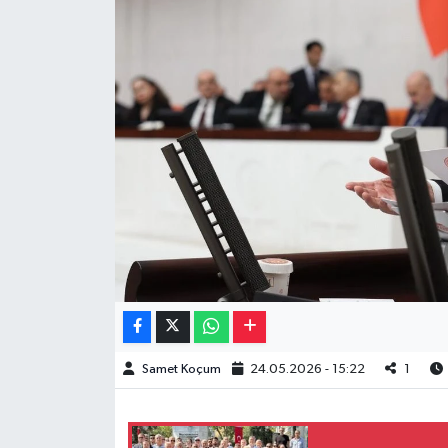
Müzik
Piyasa
Resmi İlanlar
Sağlık
Sinemalar
Siyaset
Spor
Samet Koçum
24.05.2026 - 15:22
1
Teknoloji
Türkiye