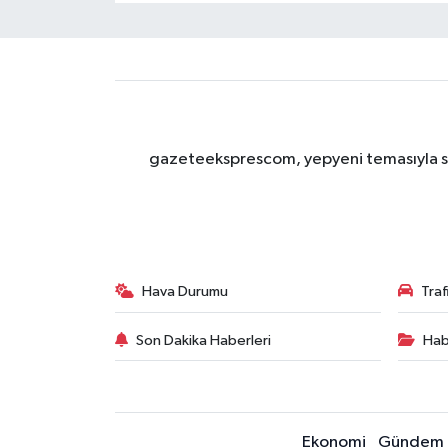
gazeteeksprescom, yepyeni temasıyla sizl
Hava Durumu
Tra
Son Dakika Haberleri
Hab
Ekonomi
Gündem