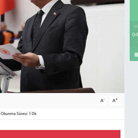
İM
04
-
+
A
A
Okunma Süresi: 1 Dk