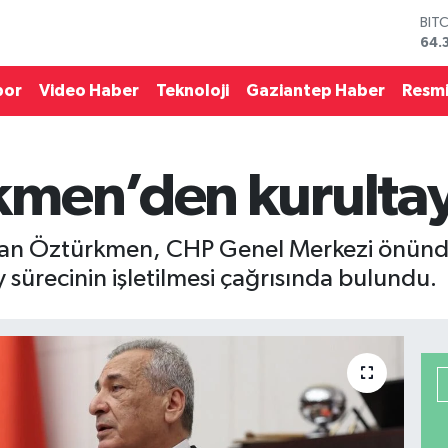
BIT
64.
DO
47,
EU
por
Video Haber
Teknoloji
Gaziantep Haber
Resmi
55,
STE
64,
GRA
men’den kurultay 
657
BİS
13.
san Öztürkmen, CHP Genel Merkezi önünde
y sürecinin işletilmesi çağrısında bulundu.