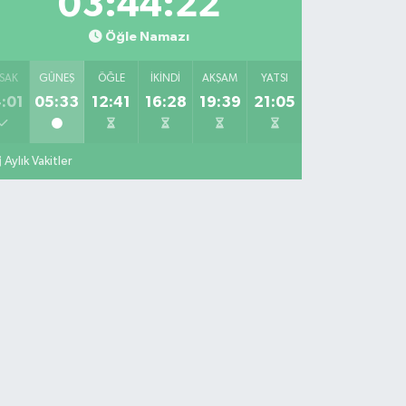
03:44:21
Öğle Namazı
SAK
GÜNEŞ
ÖĞLE
İKINDI
AKŞAM
YATSI
:01
05:33
12:41
16:28
19:39
21:05
Aylık Vakitler