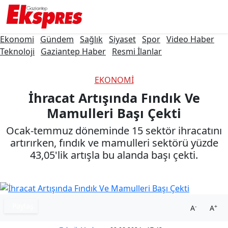
Ekonomi
Gündem
Sağlık
Siyaset
Spor
Video Haber
Teknoloji
Gaziantep Haber
Resmi İlanlar
EKONOMI
İhracat Artışında Fındık Ve
Mamulleri Başı Çekti
Ocak-temmuz döneminde 15 sektör ihracatını
artırırken, fındık ve mamulleri sektörü yüzde
43,05'lik artışla bu alanda başı çekti.
Paylaş
-
+
A
A