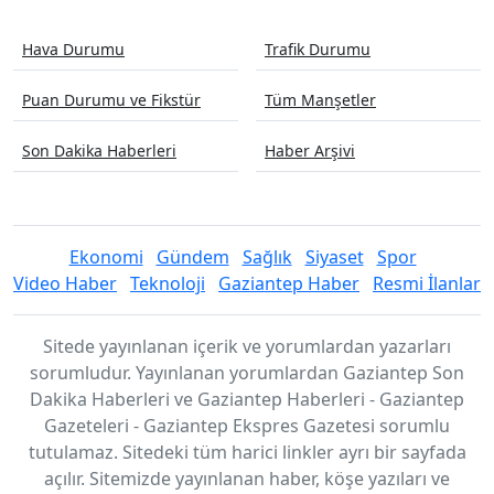
KÜTAHYA
KİLİS
Hava Durumu
Trafik Durumu
MALATYA
MANİSA
Puan Durumu ve Fikstür
Tüm Manşetler
MARDİN
MERSİN
Son Dakika Haberleri
Haber Arşivi
MUĞLA
MUŞ
NEVŞEHİR
NİĞDE
Ekonomi
Gündem
Sağlık
Siyaset
Spor
ORDU
Video Haber
Teknoloji
Gaziantep Haber
Resmi İlanlar
OSMANİYE
RİZE
Sitede yayınlanan içerik ve yorumlardan yazarları
SAKARYA
sorumludur. Yayınlanan yorumlardan Gaziantep Son
SAMSUN
Dakika Haberleri ve Gaziantep Haberleri - Gaziantep
SİNOP
Gazeteleri - Gaziantep Ekspres Gazetesi sorumlu
SİVAS
tutulamaz. Sitedeki tüm harici linkler ayrı bir sayfada
SİİRT
açılır. Sitemizde yayınlanan haber, köşe yazıları ve
TEKİRDAĞ