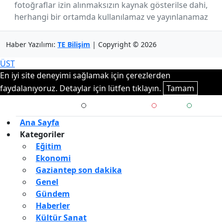
fotoğraflar izin alınmaksızın kaynak gösterilse dahi,
TOKAT
herhangi bir ortamda kullanılamaz ve yayınlanamaz
TRABZON
TUNCELİ
Haber Yazılımı:
TE Bilişim
| Copyright © 2026
UŞAK
VAN
ÜST
YALOVA
En iyi site deneyimi sağlamak için çerezlerden
YOZGAT
faydalanıyoruz. Detaylar için lütfen tıklayın.
Tamam
ZONGULDAK
ÇANAKKALE
ÇANKIRI
Ana Sayfa
ÇORUM
Kategoriler
İSTANBUL
Eğitim
İZMİR
Ekonomi
ŞANLIURFA
Gaziantep son dakika
ŞIRNAK
Genel
Gündem
Haberler
Kültür Sanat