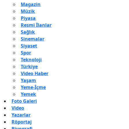
Magazin
Müzik
Piyasa
Resmi İlanlar
Sağlık
Sinemalar
Siyaset
Spor
Teknoloji
Türkiye
Video Haber
Yaşam
Yeme-İçme
Yemek
Foto Galeri
Video
Yazarlar
Röportaj
Biyografi