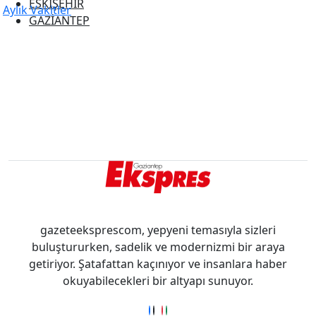
ESKİŞEHİR
Aylık Vakitler
GAZİANTEP
GÜMÜŞHANE
GİRESUN
HAKKARİ
HATAY
ISPARTA
IĞDIR
KAHRAMANMARAŞ
KARABÜK
KARAMAN
KARS
KASTAMONU
KAYSERİ
gazeteeksprescom, yepyeni temasıyla sizleri
KIRIKKALE
buluştururken, sadelik ve modernizmi bir araya
KIRKLARELİ
getiriyor. Şatafattan kaçınıyor ve insanlara haber
KIRŞEHİR
okuyabilecekleri bir altyapı sunuyor.
KOCAELİ
KONYA