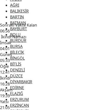
AĞRI
BALIKESİR
BARTIN
BATMAN
Sonraki Vakte Kalan
BAYBURT
06:56
BOLU
İkindi Namazı
BURDUR
İmsak
BURSA
04:01
BİLECİK
Güneş
BİNGÖL
05:33
BİTLİS
Öğle
DENİZLİ
12:41
DÜZCE
İkindi
DİYARBAKIR
16:28
EDİRNE
Akşam
ELAZIĞ
19:39
ERZURUM
Yatsı
ERZİNCAN
21:05