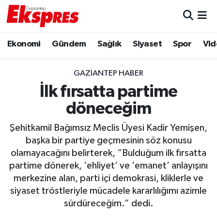
Eğitim
Hava Durumu
Ekonomi
Gündem
Sağlık
Siyaset
Spor
Vid
Ekonomi
Trafik Durumu
GAZIANTEP HABER
Gaziantep son dakika
Puan Durumu ve Fikstür
İlk fırsatta partime
döneceğim
Genel
Tüm Manşetler
Şehitkamil Bağımsız Meclis Üyesi Kadir Yemişen,
Gündem
Son Dakika Haberleri
başka bir partiye geçmesinin söz konusu
olamayacağını belirterek, “Bulduğum ilk fırsatta
Haberler
Haber Arşivi
partime dönerek, ‘ehliyet’ ve ‘emanet’ anlayışını
merkezine alan, parti içi demokrasi, kliklerle ve
Kültür Sanat
siyaset tröstleriyle mücadele kararlılığımı azimle
sürdüreceğim.” dedi.
Magazin