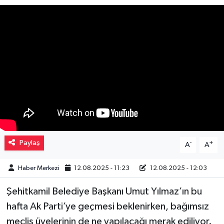
Müzik
Piyasa
Resmi İlanlar
Sağlık
Sinemalar
Paylaş
-
+
Siyaset
A
A
Haber Merkezi
12.08.2025 - 11:23
12.08.2025 - 12:03
Spor
Şehitkamil Belediye Başkanı Umut Yılmaz’ın bu
Teknoloji
hafta Ak Parti’ye geçmesi beklenirken, bağımsız
meclis üyelerinin de ne yapılacağı merak ediliyor.
Türkiye