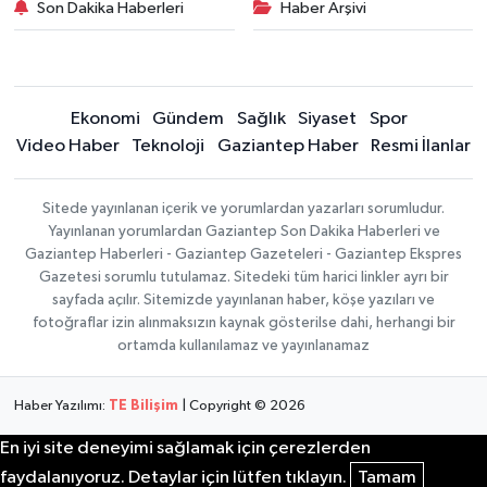
Son Dakika Haberleri
Haber Arşivi
Ekonomi
Gündem
Sağlık
Siyaset
Spor
Video Haber
Teknoloji
Gaziantep Haber
Resmi İlanlar
Sitede yayınlanan içerik ve yorumlardan yazarları sorumludur.
Yayınlanan yorumlardan Gaziantep Son Dakika Haberleri ve
Gaziantep Haberleri - Gaziantep Gazeteleri - Gaziantep Ekspres
Gazetesi sorumlu tutulamaz. Sitedeki tüm harici linkler ayrı bir
sayfada açılır. Sitemizde yayınlanan haber, köşe yazıları ve
fotoğraflar izin alınmaksızın kaynak gösterilse dahi, herhangi bir
ortamda kullanılamaz ve yayınlanamaz
Haber Yazılımı:
TE Bilişim
| Copyright © 2026
En iyi site deneyimi sağlamak için çerezlerden
faydalanıyoruz. Detaylar için lütfen tıklayın.
Tamam