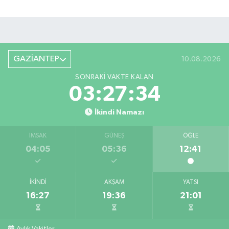
GAZİANTEP
10.08.2026
SONRAKI VAKTE KALAN
03:27:33
İkindi Namazı
İMSAK
GÜNEŞ
ÖĞLE
04:05
05:36
12:41
İKINDI
AKŞAM
YATSI
16:27
19:36
21:01