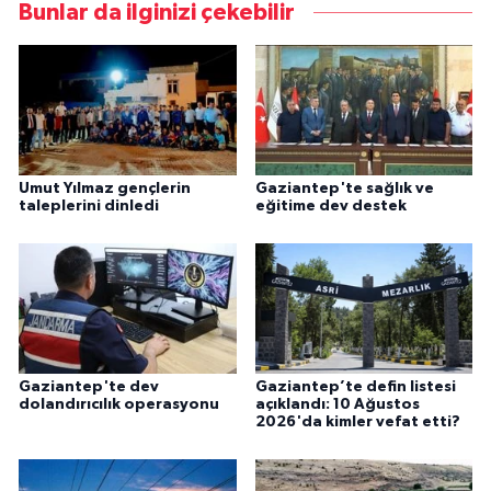
Bunlar da ilginizi çekebilir
Umut Yılmaz gençlerin
Gaziantep'te sağlık ve
taleplerini dinledi
eğitime dev destek
Gaziantep'te dev
Gaziantep’te defin listesi
dolandırıcılık operasyonu
açıklandı: 10 Ağustos
2026'da kimler vefat etti?