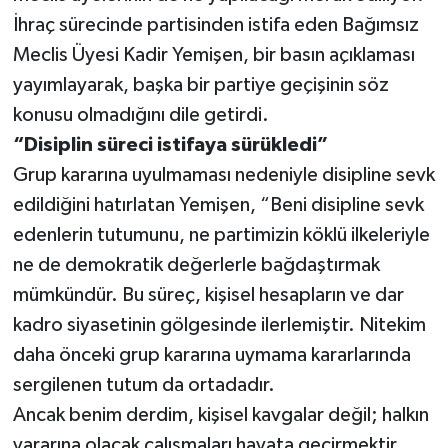
İhraç sürecinde partisinden istifa eden Bağımsız
Video Haber
Meclis Üyesi Kadir Yemişen, bir basın açıklaması
yayımlayarak, başka bir partiye geçişinin söz
Yaşam
konusu olmadığını dile getirdi.
“Disiplin süreci istifaya sürükledi”
Yeme-İçme
Grup kararına uyulmaması nedeniyle disipline sevk
Yemek
edildiğini hatırlatan Yemişen, “Beni disipline sevk
edenlerin tutumunu, ne partimizin köklü ilkeleriyle
ne de demokratik değerlerle bağdaştırmak
mümkündür. Bu süreç, kişisel hesapların ve dar
kadro siyasetinin gölgesinde ilerlemiştir. Nitekim
daha önceki grup kararına uymama kararlarında
sergilenen tutum da ortadadır.
Ancak benim derdim, kişisel kavgalar değil; halkın
yararına olacak çalışmaları hayata geçirmektir.