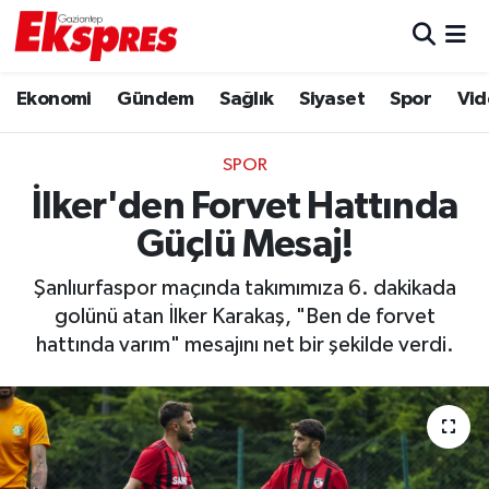
Eğitim
Hava Durumu
Ekonomi
Gündem
Sağlık
Siyaset
Spor
Vid
Ekonomi
Trafik Durumu
SPOR
Gaziantep son dakika
Puan Durumu ve Fikstür
İlker'den Forvet Hattında
Güçlü Mesaj!
Genel
Tüm Manşetler
Şanlıurfaspor maçında takımımıza 6. dakikada
Gündem
Son Dakika Haberleri
golünü atan İlker Karakaş, "Ben de forvet
hattında varım" mesajını net bir şekilde verdi.
Haberler
Haber Arşivi
Kültür Sanat
Magazin