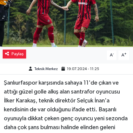
Müzik
Piyasa
Resmi İlanlar
Paylaş
-
+
A
A
Sağlık
Teknik Merkez
19.07.2024 - 11:25
Sinemalar
Şanlıurfaspor karşısında sahaya 11'de çıkan ve
Siyaset
attığı güzel golle alkış alan santrafor oyuncusu
İlker Karakaş, teknik direktör Selçuk İnan'a
Spor
kendisinin de var olduğunu ifade etti. Başarılı
Teknoloji
oyunuyla dikkat çeken genç oyuncu yeni sezonda
daha çok şans bulması halinde elinden geleni
Türkiye