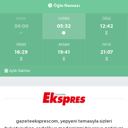
Öğle Namazı
İMSAK
GÜNEŞ
ÖĞLE
04:00
05:32
12:42
İKINDI
AKŞAM
YATSI
16:29
19:41
21:07
Aylık Vakitler
gazeteeksprescom, yepyeni temasıyla sizleri