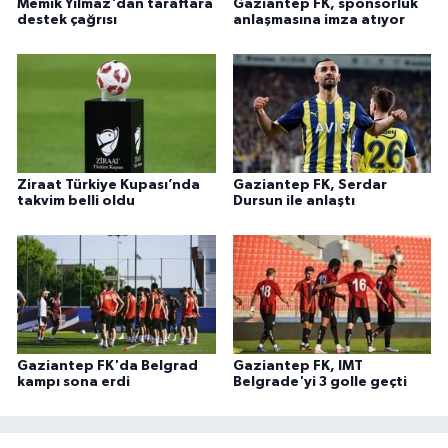
Memik Yılmaz'dan taraftara
Gaziantep FK, sponsorluk
destek çağrısı
anlaşmasına imza atıyor
Ziraat Türkiye Kupası’nda
Gaziantep FK, Serdar
takvim belli oldu
Dursun ile anlaştı
Gaziantep FK'da Belgrad
Gaziantep FK, IMT
kampı sona erdi
Belgrade'yi 3 golle geçti