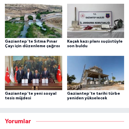
Gaziantep'te Sıtma Pınar
Kaçak kazı planı suçüstüyle
Çayı için düzenleme çağrısı
son buldu
Gaziantep'te yeni sosyal
Gaziantep'te tarihi türbe
tesis müjdesi
yeniden yükselecek
Yorumlar