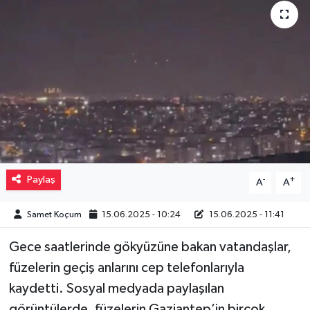
Müzik
Piyasa
Resmi İlanlar
Sağlık
Sinemalar
Paylaş
-
+
A
A
Siyaset
Samet Koçum
15.06.2025 - 10:24
15.06.2025 - 11:41
Spor
Gece saatlerinde gökyüzüne bakan vatandaşlar,
füzelerin geçiş anlarını cep telefonlarıyla
Teknoloji
kaydetti. Sosyal medyada paylaşılan
Türkiye
görüntülerde, füzelerin Gaziantep’in birçok