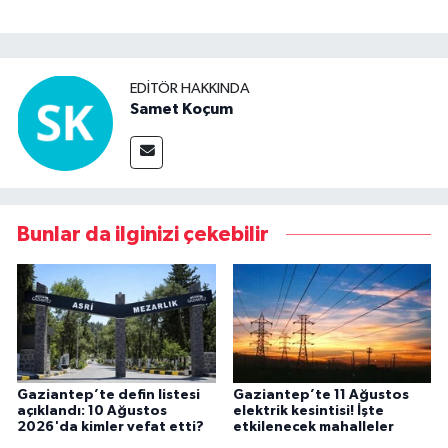
EDITÖR HAKKINDA
Samet Koçum
Bunlar da ilginizi çekebilir
Gaziantep’te defin listesi
Gaziantep’te 11 Ağustos
açıklandı: 10 Ağustos
elektrik kesintisi! İşte
2026'da kimler vefat etti?
etkilenecek mahalleler