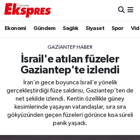
Eğitim
Hava Durumu
Ekonomi
Gündem
Sağlık
Siyaset
Spor
Vid
Ekonomi
Trafik Durumu
GAZIANTEP HABER
Gaziantep son dakika
Puan Durumu ve Fikstür
İsrail'e atılan füzeler
Gaziantep'te izlendi
Genel
Tüm Manşetler
İran’ın gece boyunca İsrail’e yönelik
Gündem
Son Dakika Haberleri
gerçekleştirdiği füze saldırısı, Gaziantep’ten de
net şekilde izlendi. Kentin özellikle güney
Haberler
Haber Arşivi
kesimlerinde yaşayan vatandaşlar, sıra sıra
gökyüzünden geçen füzeleri görünce kısa süreli
Kültür Sanat
panik yaşadı.
Magazin