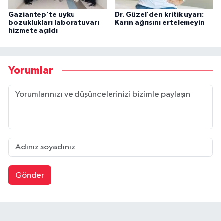
Gaziantep'te uyku
Dr. Güzel'den kritik uyarı:
bozuklukları laboratuvarı
Karın ağrısını ertelemeyin
hizmete açıldı
Yorumlar
Gönder