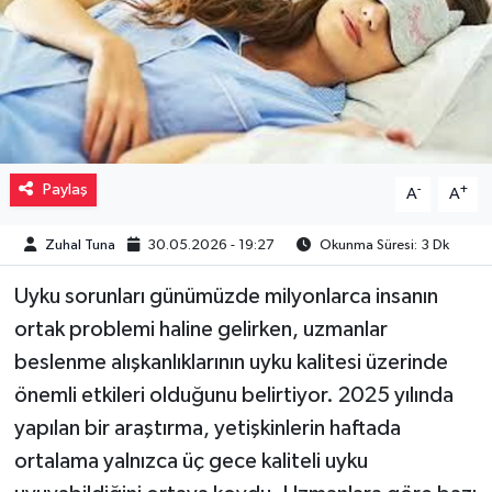
Müzik
Piyasa
Resmi İlanlar
Paylaş
-
+
A
A
Sağlık
Zuhal Tuna
30.05.2026 - 19:27
Okunma Süresi: 3 Dk
Sinemalar
Uyku sorunları günümüzde milyonlarca insanın
Siyaset
ortak problemi haline gelirken, uzmanlar
beslenme alışkanlıklarının uyku kalitesi üzerinde
Spor
önemli etkileri olduğunu belirtiyor. 2025 yılında
yapılan bir araştırma, yetişkinlerin haftada
Teknoloji
ortalama yalnızca üç gece kaliteli uyku
Türkiye