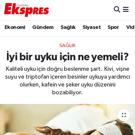
Eğitim
Hava Durumu
Ekonomi
Gündem
Sağlık
Siyaset
Spor
Vid
Ekonomi
Trafik Durumu
SAĞLIK
Gaziantep son dakika
Puan Durumu ve Fikstür
İyi bir uyku için ne yemeli?
Kaliteli uyku için doğru beslenme şart. Kivi, vişne
Genel
Tüm Manşetler
suyu ve triptofan içeren besinler uykuya yardımcı
olurken, kafein ve şeker uyku düzenini
Gündem
Son Dakika Haberleri
bozabiliyor.
Haberler
Haber Arşivi
Kültür Sanat
Magazin