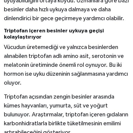
uyuyabildiğini ortaya koydu. Uzmanlara göre bazı
besinler daha hızlı uykuya dalmaya ve daha
Video Haber
dinlendirici bir gece geçirmeye yardımcı olabilir.
Yaşam
Triptofan içeren besinler uykuya geçişi
kolaylaştırıyor
Yeme-İçme
Vücudun üretemediği ve yalnızca besinlerden
alınabilen triptofan adlı amino asit, serotonin ve
Yemek
melatonin üretiminde önemli rol oynuyor. Bu iki
hormon ise uyku düzeninin sağlanmasına yardımcı
oluyor.
Triptofan açısından zengin besinler arasında
kümes hayvanları, yumurta, süt ve yoğurt
bulunuyor. Araştırmalar, triptofan içeren gıdaların
karbonhidratlarla birlikte tüketilmesinin emilimi
artırabileceğini gösteriyor.