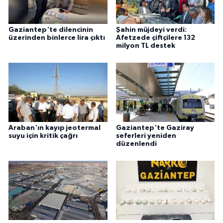
Gaziantep'te dilencinin
Şahin müjdeyi verdi:
üzerinden binlerce lira çıktı
Afetzede çiftçilere 132
milyon TL destek
Araban'ın kayıp jeotermal
Gaziantep'te Gaziray
suyu için kritik çağrı
seferleri yeniden
düzenlendi