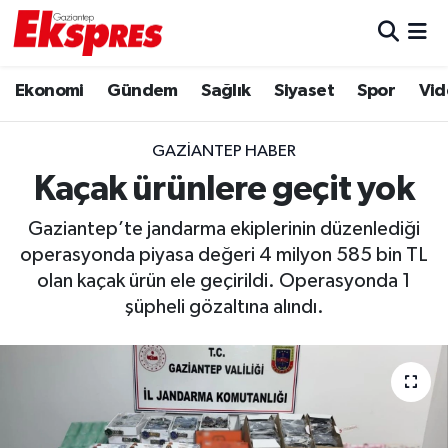
Eğitim
Hava Durumu
Ekonomi
Gündem
Sağlık
Siyaset
Spor
Vid
Ekonomi
Trafik Durumu
GAZIANTEP HABER
Gaziantep son dakika
Puan Durumu ve Fikstür
Kaçak ürünlere geçit yok
Gaziantep’te jandarma ekiplerinin düzenlediği
Genel
Tüm Manşetler
operasyonda piyasa değeri 4 milyon 585 bin TL
olan kaçak ürün ele geçirildi. Operasyonda 1
Gündem
Son Dakika Haberleri
şüpheli gözaltına alındı.
Haberler
Haber Arşivi
Kültür Sanat
Magazin