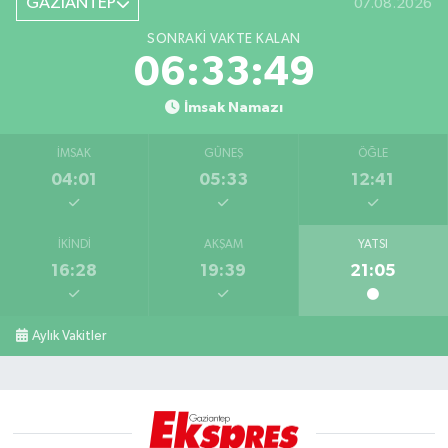
GAZİANTEP
07.08.2026
SONRAKI VAKTE KALAN
06:33:48
İmsak Namazı
İMSAK
GÜNEŞ
ÖĞLE
04:01
05:33
12:41
İKINDI
AKŞAM
YATSI
16:28
19:39
21:05
Aylık Vakitler