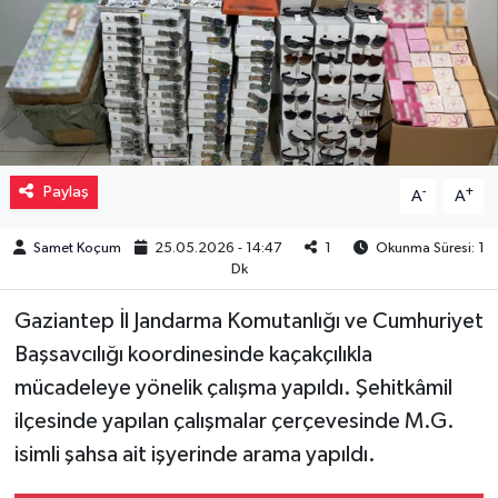
Müzik
Piyasa
Resmi İlanlar
Paylaş
-
+
A
A
Sağlık
Samet Koçum
25.05.2026 - 14:47
1
Okunma Süresi: 1
Sinemalar
Dk
Gaziantep İl Jandarma Komutanlığı ve Cumhuriyet
Siyaset
Başsavcılığı koordinesinde kaçakçılıkla
Spor
mücadeleye yönelik çalışma yapıldı. Şehitkâmil
ilçesinde yapılan çalışmalar çerçevesinde M.G.
Teknoloji
isimli şahsa ait işyerinde arama yapıldı.
Türkiye