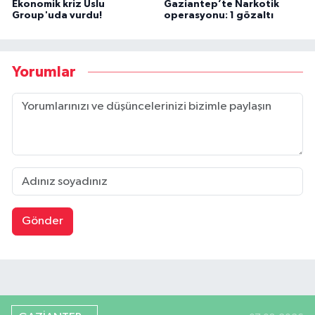
Ekonomik kriz Uslu
Gaziantep’te Narkotik
Group'uda vurdu!
operasyonu: 1 gözaltı
Yorumlar
Gönder