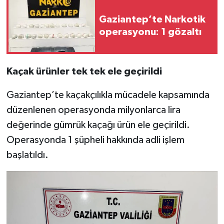
Gaziantep’te Narkotik
Video Haber
operasyonu: 1 gözaltı
Yaşam
Kaçak ürünler tek tek ele geçirildi
Yeme-İçme
Gaziantep’te kaçakçılıkla mücadele kapsamında
Yemek
düzenlenen operasyonda milyonlarca lira
değerinde gümrük kaçağı ürün ele geçirildi.
Operasyonda 1 şüpheli hakkında adli işlem
başlatıldı.