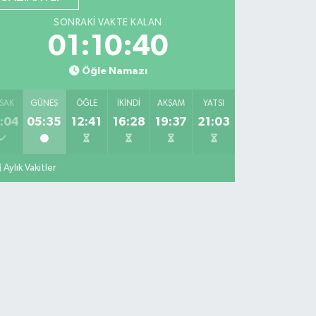
SONRAKI VAKTE KALAN
01:10:39
Öğle Namazı
SAK
GÜNEŞ
ÖĞLE
İKINDI
AKŞAM
YATSI
:04
05:35
12:41
16:28
19:37
21:03
Aylık Vakitler