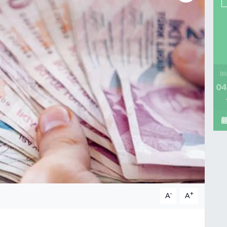
İM
04
-
+
A
A