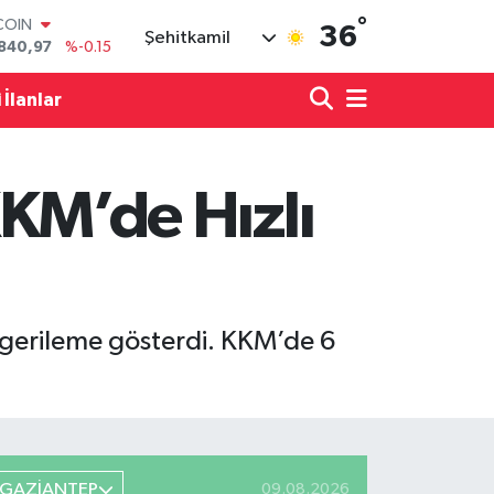
°
COIN
36
Şehitkamil
840,97
%-0.15
LAR
7436
%0.18
 İlanlar
RO
2510
%0.32
RLİN
4811
%0.38
 KKM’de Hızlı
M ALTIN
60.55
%0
T100
779
%-14
 gerileme gösterdi. KKM’de 6
GAZİANTEP
09.08.2026