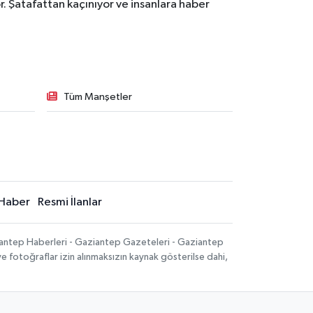
. Şatafattan kaçınıyor ve insanlara haber
Tüm Manşetler
Haber
Resmi İlanlar
iantep Haberleri - Gaziantep Gazeteleri - Gaziantep
ve fotoğraflar izin alınmaksızın kaynak gösterilse dahi,