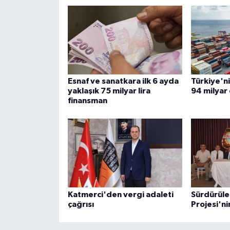
Esnaf ve sanatkara ilk 6 ayda
Türkiye'ni
yaklaşık 75 milyar lira
94 milyar 
finansman
Katmerci'den vergi adaleti
Sürdürüle
çağrısı
Projesi'ni