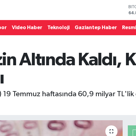
BIT
64.
DO
47,
por
Video Haber
Teknoloji
Gaziantep Haber
Resmi
EU
55,
STE
64,
zin Altında Kaldı,
GRA
66
BİS
ı
13.
 19 Temmuz haftasında 60,9 milyar TL'lik