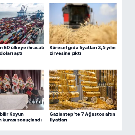
n 60 ülkeye ihracatı
Küresel gıda fiyatları 3,5 yılın
doları aştı
zirvesine çıktı
bilir Koyun
Gaziantep'te 7 Ağustos altın
n kurası sonuçlandı
fiyatları