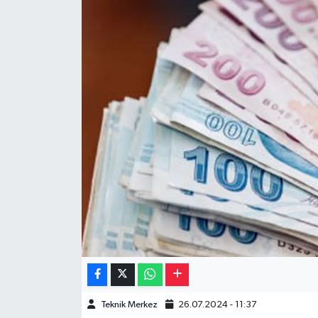
Müzik
Piyasa
Resmi İlanlar
Sağlık
Sinemalar
Siyaset
Spor
Teknoloji
Teknik Merkez
26.07.2024 - 11:37
Türkiye