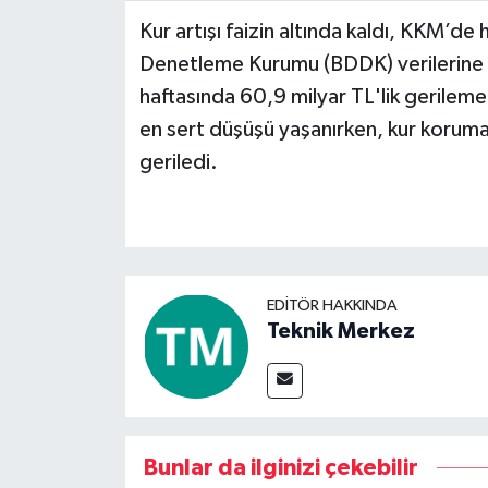
Kur artışı faizin altında kaldı, KKM’de
Video Haber
Denetleme Kurumu (BDDK) verilerine
haftasında 60,9 milyar TL'lik gerilem
Yaşam
en sert düşüşü yaşanırken, kur koruma
geriledi.
Yeme-İçme
Yemek
EDITÖR HAKKINDA
Teknik Merkez
Bunlar da ilginizi çekebilir