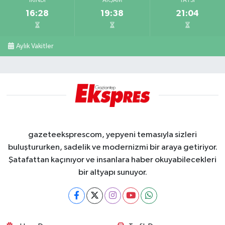
İKINDI
AKŞAM
YATSI
16:28
19:38
21:04
Aylık Vakitler
gazeteeksprescom, yepyeni temasıyla sizleri
buluştururken, sadelik ve modernizmi bir araya getiriyor.
Şatafattan kaçınıyor ve insanlara haber okuyabilecekleri
bir altyapı sunuyor.