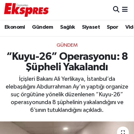
Eğitim
Hava Durumu
Ekonomi
Gündem
Sağlık
Siyaset
Spor
Vid
Ekonomi
Trafik Durumu
GÜNDEM
Gaziantep son dakika
Puan Durumu ve Fikstür
“Kuyu-26” Operasyonu: 8
Şüpheli Yakalandı
Genel
Tüm Manşetler
İçişleri Bakanı Ali Yerlikaya, İstanbul’da
Gündem
Son Dakika Haberleri
elebaşılığını Abdurrahman Ay’ın yaptığı organize
suç örgütüne yönelik düzenlenen “Kuyu-26”
Haberler
Haber Arşivi
operasyonunda 8 şüphelinin yakalandığını ve
6’sının tutuklandığını açıkladı.
Kültür Sanat
Magazin