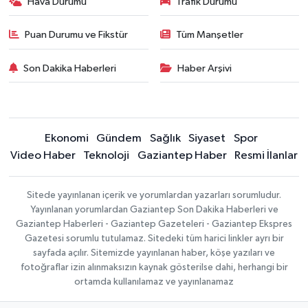
Hava Durumu
Trafik Durumu
Puan Durumu ve Fikstür
Tüm Manşetler
Son Dakika Haberleri
Haber Arşivi
Ekonomi
Gündem
Sağlık
Siyaset
Spor
Video Haber
Teknoloji
Gaziantep Haber
Resmi İlanlar
Sitede yayınlanan içerik ve yorumlardan yazarları sorumludur.
Yayınlanan yorumlardan Gaziantep Son Dakika Haberleri ve
Gaziantep Haberleri - Gaziantep Gazeteleri - Gaziantep Ekspres
Gazetesi sorumlu tutulamaz. Sitedeki tüm harici linkler ayrı bir
sayfada açılır. Sitemizde yayınlanan haber, köşe yazıları ve
fotoğraflar izin alınmaksızın kaynak gösterilse dahi, herhangi bir
ortamda kullanılamaz ve yayınlanamaz