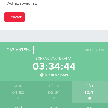
Gönder
GAZİANTEP
08.08.2026
SONRAKI VAKTE KALAN
03:34:43
İkindi Namazı
İMSAK
GÜNEŞ
ÖĞLE
04:02
05:34
12:41