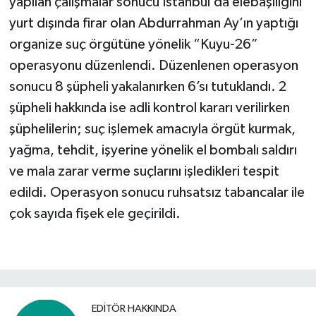
yapılan çalışmalar sonucu İstanbul’da elebaşılığını
yurt dışında firar olan Abdurrahman Ay’ın yaptığı
Video Haber
organize suç örgütüne yönelik “Kuyu-26”
operasyonu düzenlendi. Düzenlenen operasyon
Yaşam
sonucu 8 şüpheli yakalanırken 6’sı tutuklandı. 2
Yeme-İçme
şüpheli hakkında ise adli kontrol kararı verilirken
şüphelilerin; suç işlemek amacıyla örgüt kurmak,
Yemek
yağma, tehdit, işyerine yönelik el bombalı saldırı
ve mala zarar verme suçlarını işledikleri tespit
edildi. Operasyon sonucu ruhsatsız tabancalar ile
çok sayıda fişek ele geçirildi.
EDITÖR HAKKINDA