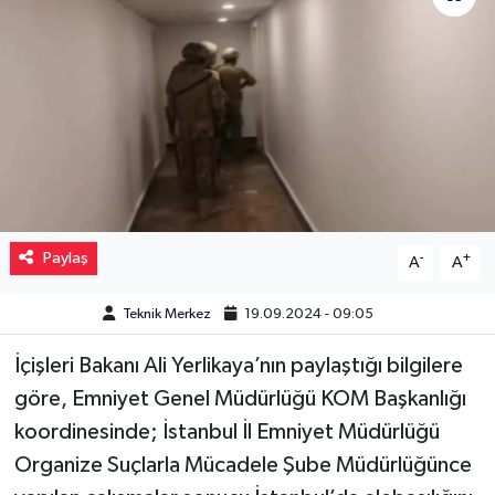
Müzik
Piyasa
Resmi İlanlar
Sağlık
Paylaş
-
+
A
A
Sinemalar
Teknik Merkez
19.09.2024 - 09:05
Siyaset
İçişleri Bakanı Ali Yerlikaya’nın paylaştığı bilgilere
Spor
göre, Emniyet Genel Müdürlüğü KOM Başkanlığı
koordinesinde; İstanbul İl Emniyet Müdürlüğü
Teknoloji
Organize Suçlarla Mücadele Şube Müdürlüğünce
Türkiye